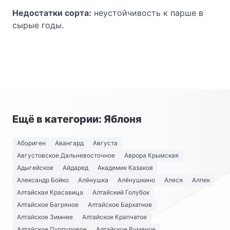
Недостатки сорта:
неустойчивость к парше в
сырые годы.
Ещё в категории: Яблоня
Абориген
Авангард
Августа
Августовское Дальневосточное
Аврора Крымская
Адыгейское
Айдаред
Академик Казаков
Александр Бойко
Алёнушка
Алёнушкино
Алеся
Алпек
Алтайская Красавица
Алтайский Голубок
Алтайское Багряное
Алтайское Бархатное
Алтайское Зимнее
Алтайское Крапчатое
Алтайское Пурпуровое
Алтайское Румяное