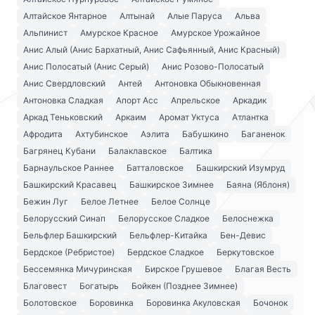
Алтайское Янтарное
Алтынай
Алые Паруса
Альва
Альпинист
Амурское Красное
Амурское Урожайное
Анис Алый (Анис Бархатный, Анис Сафьянный, Анис Красный)
Анис Полосатый (Анис Серый)
Анис Розово-Полосатый
Анис Свердловский
Антей
Антоновка Обыкновенная
Антоновка Сладкая
Апорт Асс
Апрельское
Аркадик
Аркад Теньковский
Аркаим
Аромат Уктуса
Атлантка
Афродита
Ахтубинское
Аэлита
Бабушкино
Баганенок
Багрянец Кубани
Балаклавское
Балтика
Барнаульское Раннее
Батталовское
Башкирский Изумруд
Башкирский Красавец
Башкирское Зимнее
Баяна (Яблоня)
Бежин Луг
Белое Летнее
Белое Солнце
Белорусский Синап
Белорусское Сладкое
Белоснежка
Бельфлер Башкирский
Бельфлер-Китайка
Бен-Девис
Бердское (Ребристое)
Бердское Сладкое
Беркутовское
Бессемянка Мичуринская
Бирское Грушевое
Благая Весть
Благовест
Богатырь
Бойкен (Позднее Зимнее)
Болотовское
Боровинка
Боровинка Акуловская
Бочонок