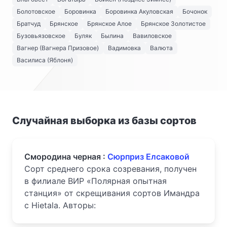
Болотовское
Боровинка
Боровинка Акуловская
Бочонок
Братчуд
Брянское
Брянское Алое
Брянское Золотистое
Бузовьязовское
Буляк
Былина
Вавиловское
Вагнер (Вагнера Призовое)
Вадимовка
Валюта
Василиса (Яблоня)
Случайная выборка из базы сортов
Смородина черная :
Сюрприз Елсаковой
Сорт среднего срока созревания, получен
в филиале ВИР «Полярная опытная
станция» от скрещивания сортов Имандра
с Hietala. Авторы: