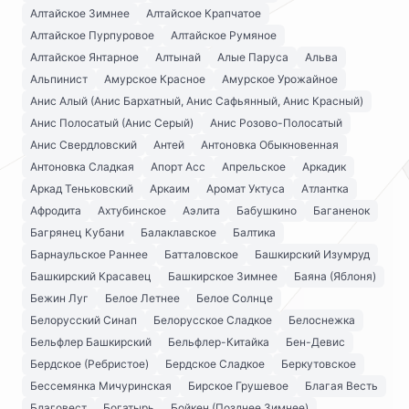
Алтайское Зимнее
Алтайское Крапчатое
Алтайское Пурпуровое
Алтайское Румяное
Алтайское Янтарное
Алтынай
Алые Паруса
Альва
Альпинист
Амурское Красное
Амурское Урожайное
Анис Алый (Анис Бархатный, Анис Сафьянный, Анис Красный)
Анис Полосатый (Анис Серый)
Анис Розово-Полосатый
Анис Свердловский
Антей
Антоновка Обыкновенная
Антоновка Сладкая
Апорт Асс
Апрельское
Аркадик
Аркад Теньковский
Аркаим
Аромат Уктуса
Атлантка
Афродита
Ахтубинское
Аэлита
Бабушкино
Баганенок
Багрянец Кубани
Балаклавское
Балтика
Барнаульское Раннее
Батталовское
Башкирский Изумруд
Башкирский Красавец
Башкирское Зимнее
Баяна (Яблоня)
Бежин Луг
Белое Летнее
Белое Солнце
Белорусский Синап
Белорусское Сладкое
Белоснежка
Бельфлер Башкирский
Бельфлер-Китайка
Бен-Девис
Бердское (Ребристое)
Бердское Сладкое
Беркутовское
Бессемянка Мичуринская
Бирское Грушевое
Благая Весть
Благовест
Богатырь
Бойкен (Позднее Зимнее)