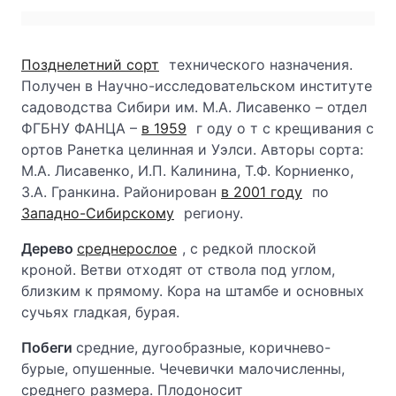
Позднелетний сорт
технического назначения.
Получен в Научно-исследовательском институте
садоводства Сибири им. М.А. Лисавенко – отдел
ФГБНУ ФАНЦА –
в 1959
г оду о т с крещивания с
ортов Ранетка целинная и Уэлси. Авторы сорта:
М.А. Лисавенко, И.П. Калинина, Т.Ф. Корниенко,
З.А. Гранкина. Районирован
в 2001 году
по
Западно-Сибирскому
региону.
Дерево
среднерослое
, с редкой плоской
кроной. Ветви отходят от ствола под углом,
близким к прямому. Кора на штамбе и основных
сучьях гладкая, бурая.
Побеги
средние, дугообразные, коричнево-
бурые, опушенные. Чечевички малочисленны,
среднего размера. Плодоносит