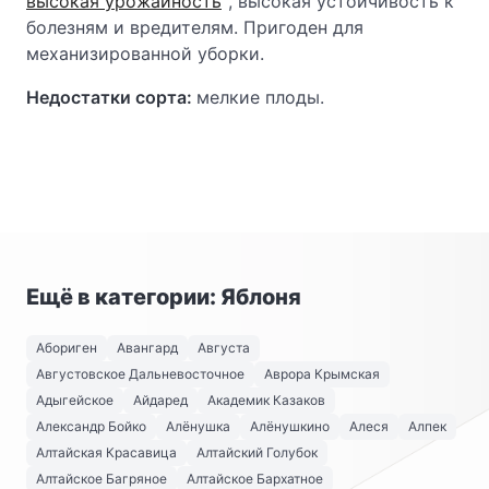
высокая урожайность
, высокая устойчивость к
болезням и вредителям. Пригоден для
механизированной уборки.
Недостатки сорта:
мелкие плоды.
Ещё в категории: Яблоня
Абориген
Авангард
Августа
Августовское Дальневосточное
Аврора Крымская
Адыгейское
Айдаред
Академик Казаков
Александр Бойко
Алёнушка
Алёнушкино
Алеся
Алпек
Алтайская Красавица
Алтайский Голубок
Алтайское Багряное
Алтайское Бархатное