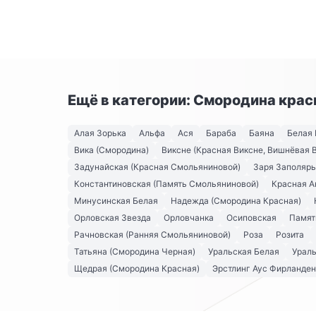
Ещё в категории: Смородина крас
Алая Зорька
Альфа
Ася
Бараба
Баяна
Белая 
Вика (Смородина)
Виксне (Красная Виксне, Вишнёвая 
Задунайская (Красная Смольяниновой)
Заря Заполяр
Константиновская (Память Смольяниновой)
Красная А
Минусинская Белая
Надежда (Смородина Красная)
Орловская Звезда
Орловчанка
Осиповская
Памят
Рачновская (Ранняя Смольяниновой)
Роза
Розита
Татьяна (Смородина Черная)
Уральская Белая
Урал
Щедрая (Смородина Красная)
Эрстлинг Аус Фирланден