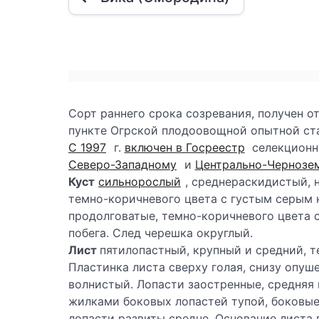
Сорт раннего срока созревания, получен 
пункте Огрской плодоовощной опытной станц
С 1997
г.
включен в Госреестр
селекционн
Северо-Западному
и
Центрально-Чернозе
Куст
сильнорослый
, среднераскидистый, 
темно-коричневого цвета с густым серым 
продолговатые, темно-коричневого цвета с
побега. След черешка округлый.
Лист
пятилопастный, крупный и средний, т
Пластинка листа сверху голая, снизу опуш
волнистый. Лопасти заостренные, средняя
жилками боковых лопастей тупой, боковые
лопасти развиты средне. Основание листа 