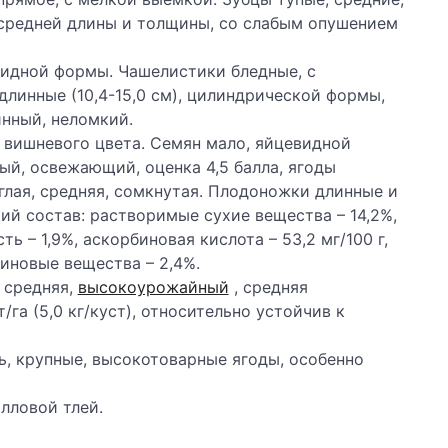
 средней длины и толщины, со слабым опушением
видной формы. Чашелистики бледные, с
линные (10,4-15,0 см), цилиндрической формы,
инный, неломкий.
ы, вишневого цвета. Семян мало, яйцевидной
ый, освежающий, оценка 4,5 балла, ягоды
глая, средняя, сомкнутая. Плодоножки длинные и
кий состав: растворимые сухие вещества – 14,2%,
ь – 1,9%, аскорбиновая кислота – 53,2 мг/100 г,
тиновые вещества – 2,4%.
е средняя,
высокоурожайный
, средняя
/га (5,0 кг/куст), относительно устойчив к
ь, крупные, высокотоварные ягоды, особенно
лловой тлей.