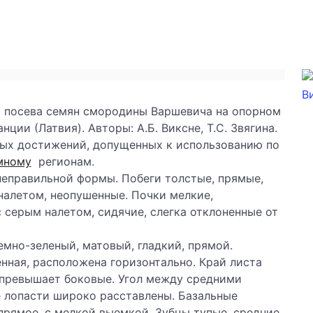
от посева семян смородины Варшевича на опорном
ии (Латвия). Авторы: А.Б. Виксне, Т.С. Звягина.
ых достижений, допущенных к использованию по
мному
регионам.
неправильной формы. Побеги толстые, прямые,
налетом, неопушенные. Почки мелкие,
 серым налетом, сидячие, слегка отклоненные от
емно-зеленый, матовый, гладкий, прямой.
енная, расположена горизонтально. Край листа
 превышает боковые. Угол между средними
 лопасти широко расставлены. Базальные
прямое, с мелкой выемкой. Зубцы тупые, средние,