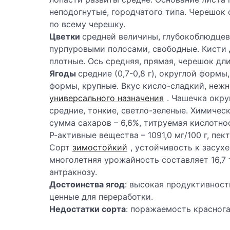
неподогнутые, городчатого типа. Черешок
по всему черешку.
Цветки
средней величины, глубокоблюдце
пурпуровыми полосами, свободные. Кисти д
плотные. Ось средняя, прямая, черешок дл
Ягоды
средние (0,7-0,8 г), округлой форм
формы, крупные. Вкус кисло-сладкий, нежн
универсального назначения
. Чашечка окру
средние, тонкие, светло-зеленые. Химичес
сумма сахаров – 6,6%, титруемая кислотност
Р-активные вещества – 1091,0 мг/100 г, пек
Сорт
зимостойкий
, устойчивость к засух
многолетняя урожайность составляет 16,7 т
антракнозу.
Достоинства ягод
: высокая продуктивност
ценные для переработки.
Недостатки сорта
: поражаемость краснога