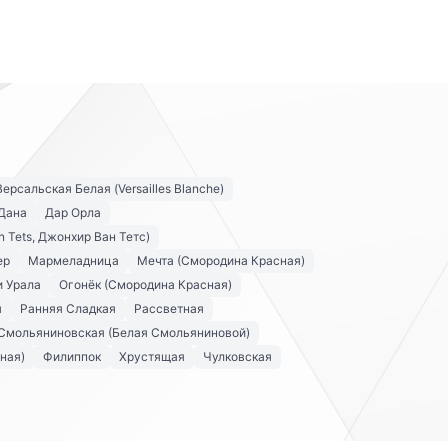
Версальская Белая (Versailles Blanche)
Дана
Дар Орла
n Tets, Джонхир Ван Тетс)
ер
Мармеладница
Мечта (Смородина Красная)
и Урала
Огонёк (Смородина Красная)
я
Ранняя Сладкая
Рассветная
Смольяниновская (Белая Смольяниновой)
ная)
Филиппок
Хрустящая
Чулковская