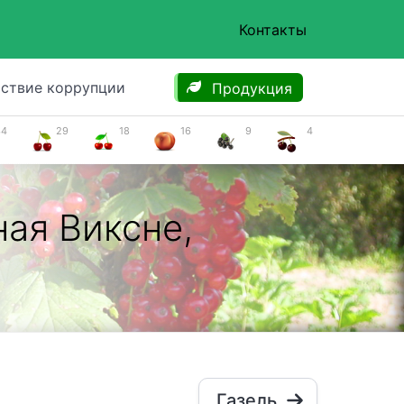
Контакты
ствие коррупции
Продукция
34
29
18
16
9
4
ная Виксне,
Газель