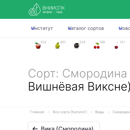
Институт
Каталог сортов
Нов
513
267
224
148
121
Сорт: Смородина
Вишнёвая Виксне
Главная
Все сорта [Каталог]
Виды
Смородин
Вика (Смородина)