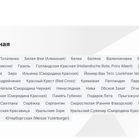
ная
Потапенко
Белая Фея (Алмазная)
Белка
Беляна
Валентиновка
Виксне)
Газель
Голландская Красная (Hollandische Rote, Prins Albert)
ья
Зеро
Ильинка (Смородина Красная)
Йонкер Ван Тетс (Jonkheer Va
ндрейченко
Красный Крест (Red Cross)
Кремовая
Лапландия
Лид
Натали (Смородина Черная)
Ненаглядная
Нива
Обской Закат
Огн
ная (Смородина Красная)
Память Губенко
Подарок Лета
Прыгажун
Светлана
Серёжка
Серпантин
Скороспелая (Ранняя Фаворской)
ьская Красавица
Уральские Зори
Уральский Сувенир (Смородина Крас
Ютерборгская (Weisse Yuterborger)