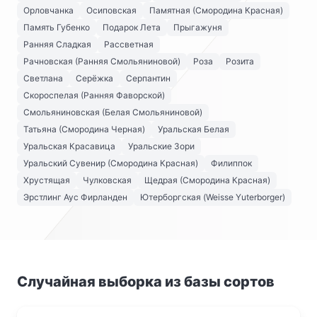
Орловчанка
Осиповская
Памятная (Смородина Красная)
Память Губенко
Подарок Лета
Прыгажуня
Ранняя Сладкая
Рассветная
Рачновская (Ранняя Смольяниновой)
Роза
Розита
Светлана
Серёжка
Серпантин
Скороспелая (Ранняя Фаворской)
Смольяниновская (Белая Смольяниновой)
Татьяна (Смородина Черная)
Уральская Белая
Уральская Красавица
Уральские Зори
Уральский Сувенир (Смородина Красная)
Филиппок
Хрустящая
Чулковская
Щедрая (Смородина Красная)
Эрстлинг Аус Фирланден
Ютерборгская (Weisse Yuterborger)
Случайная выборка из базы сортов