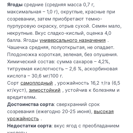
Ягоды
средние (средняя масса 0,7 г,
максимальная – 1,0 г), округлые, красные при
созревании, затем приобретают темно-
пурпуровую окраску, отрыв сухой. Семян мало,
некрупные. Вкус сладко-кислый, оценка 4,0
балла. Ягоды
универсального назначения
.
Чашечка средняя, полуоткрытая, не опадает.
Плодоножка короткая, зеленая, без опушения.
Химический состав: сумма сахаров – 4,2%,
титруемая кислотность – 2,6 %, аскорбиновая
кислота – 30,6 мг/100 г.
Сорт
самоплодный
, урожайность 16,2 т/га (6,5
кг/куст),
зимостойкий
, устойчив к болезням и
вредителям.
Достоинства сорта
: сверхранний срок
созревания (ежегодно 20-25 июня),
высокая
урожайность
.
Недостатки сорта
: вкус ягод с преобладанием
кислоты.