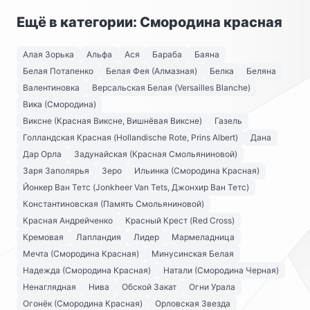
Ещё в категории: Смородина красная
Алая Зорька
Альфа
Ася
Бараба
Баяна
Белая Потапенко
Белая Фея (Алмазная)
Белка
Беляна
Валентиновка
Версальская Белая (Versailles Blanche)
Вика (Смородина)
Виксне (Красная Виксне, Вишнёвая Виксне)
Газель
Голландская Красная (Hollandische Rote, Prins Albert)
Дана
Дар Орла
Задунайская (Красная Смольяниновой)
Заря Заполярья
Зеро
Ильинка (Смородина Красная)
Йонкер Ван Тетс (Jonkheer Van Tets, Джонхир Ван Тетс)
Константиновская (Память Смольяниновой)
Красная Андрейченко
Красный Крест (Red Cross)
Кремовая
Лапландия
Лидер
Мармеладница
Мечта (Смородина Красная)
Минусинская Белая
Надежда (Смородина Красная)
Натали (Смородина Черная)
Ненаглядная
Нива
Обской Закат
Огни Урала
Огонёк (Смородина Красная)
Орловская Звезда