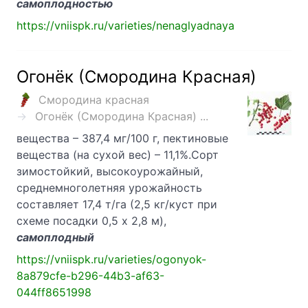
самоплодностью
https://vniispk.ru/varieties/nenaglyadnaya
Огонёк (Смородина Красная)
Смородина красная
Огонёк (Смородина Красная) ...
вещества – 387,4 мг/100 г, пектиновые
вещества (на сухой вес) – 11,1%.Сорт
зимостойкий, высокоурожайный,
среднемноголетняя урожайность
составляет 17,4 т/га (2,5 кг/куст при
схеме посадки 0,5 х 2,8 м),
самоплодный
https://vniispk.ru/varieties/ogonyok-
8a879cfe-b296-44b3-af63-
044ff8651998