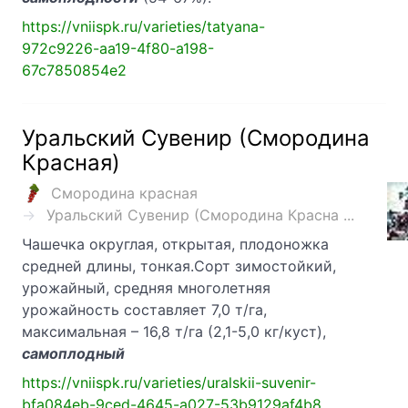
https://vniispk.ru/varieties/tatyana-
972c9226-aa19-4f80-a198-
67c7850854e2
Уральский Сувенир (Смородина
Красная)
Смородина красная
Уральский Сувенир (Смородина Красна ...
Чашечка округлая, открытая, плодоножка
средней длины, тонкая.Сорт зимостойкий,
урожайный, средняя многолетняя
урожайность составляет 7,0 т/га,
максимальная – 16,8 т/га (2,1-5,0 кг/куст),
самоплодный
https://vniispk.ru/varieties/uralskii-suvenir-
bfa084eb-9ced-4645-a027-53b9129af4b8