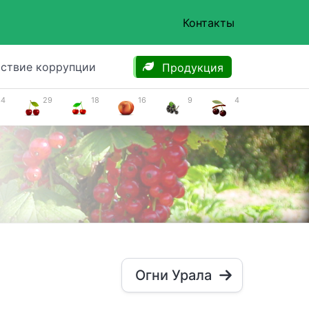
Контакты
ствие коррупции
Продукция
34
29
18
16
9
4
Огни Урала