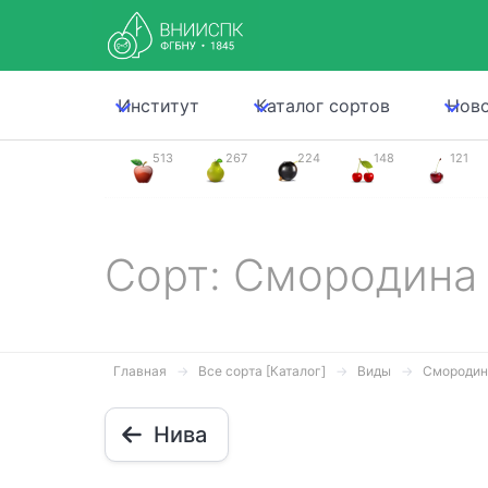
Институт
Каталог сортов
Нов
513
267
224
148
121
Сорт: Смородина
Главная
Все сорта [Каталог]
Виды
Смородин
Нива