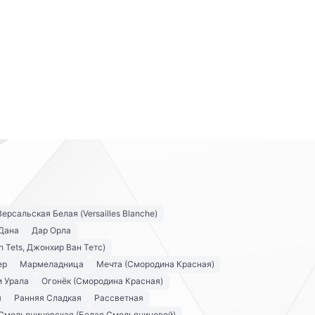
Версальская Белая (Versailles Blanche)
Дана
Дар Орла
n Tets, Джонхир Ван Тетс)
ер
Мармеладница
Мечта (Смородина Красная)
и Урала
Огонёк (Смородина Красная)
я
Ранняя Сладкая
Рассветная
Смольяниновская (Белая Смольяниновой)