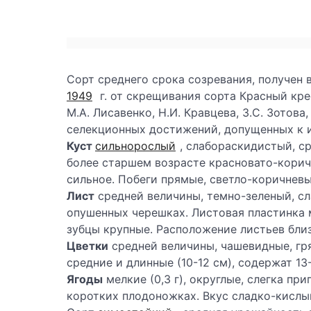
Сорт среднего срока созревания, получен
1949
г. от скрещивания сорта Красный кр
М.А. Лисавенко, Н.И. Кравцева, З.С. Зотова,
селекционных достижений, допущенных к 
Куст
сильнорослый
, слабораскидистый, ср
более старшем возрасте красновато-корич
сильное. Побеги прямые, светло-коричневы
Лист
средней величины, темно-зеленый, сл
опушенных черешках. Листовая пластинка 
зубцы крупные. Расположение листьев бли
Цветки
средней величины, чашевидные, гр
средние и длинные (10-12 см), содержат 13
Ягоды
мелкие (0,3 г), округлые, слегка пр
коротких плодоножках. Вкус сладко-кислы