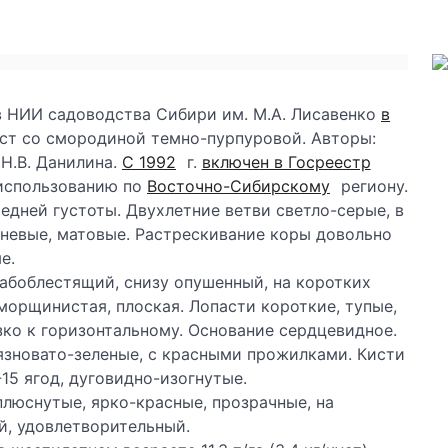
 в НИИ садоводства Сибири им. М.А. Лисавенко
в
ест со смородиной темно-пурпуровой. Авторы:
 Н.В. Данилина.
С 1992
г.
включен в Госреестр
использованию по
Восточно-Сибирскому
региону.
едней густоты. Двухлетние ветви светло-серые, в
невые, матовые. Растрескивание коры довольно
е.
абоблестящий, снизу опушенный, на коротких
морщинистая, плоская. Лопасти короткие, тупые,
зко к горизонтальному. Основание сердцевидное.
язновато-зеленые, с красными прожилками. Кисти
-15 ягод, дуговидно-изогнутые.
иплюснутые, ярко-красные, прозрачные, на
й, удовлетворительный.