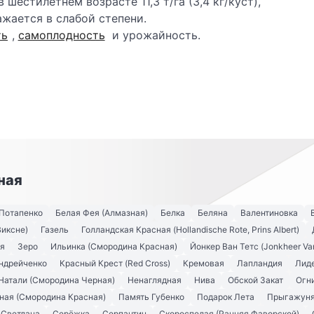
 шестилетнем возрасте 11,3 т/га (3,4 кг/куст),
жается в слабой степени.
ть
,
самоплодность
и урожайность.
ная
Потапенко
Белая Фея (Алмазная)
Белка
Беляна
Валентиновка
Виксне)
Газель
Голландская Красная (Hollandische Rote, Prins Albert)
ья
Зеро
Ильинка (Смородина Красная)
Йонкер Ван Тетс (Jonkheer Va
ндрейченко
Красный Крест (Red Cross)
Кремовая
Лапландия
Лид
Натали (Смородина Черная)
Ненаглядная
Нива
Обской Закат
Огн
ная (Смородина Красная)
Память Губенко
Подарок Лета
Прыгажун
Светлана
Серёжка
Серпантин
Скороспелая (Ранняя Фаворской)