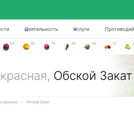
ости
Деятельность
Услуги
Противодей
105
80
76
66
56
37
 красная,
Обской Закат
а красная
Обской Закат