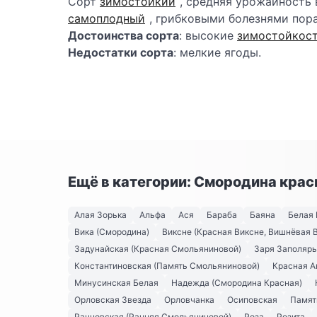
Сорт
зимостойкий
, средняя урожайность в
самоплодный
, грибковыми болезнями пора
Достоинства сорта
: высокие
зимостойкос
Недостатки сорта
: мелкие ягоды.
Ещё в категории: Смородина крас
Алая Зорька
Альфа
Ася
Бараба
Баяна
Белая 
Вика (Смородина)
Виксне (Красная Виксне, Вишнёвая 
Задунайская (Красная Смольяниновой)
Заря Заполяр
Константиновская (Память Смольяниновой)
Красная А
Минусинская Белая
Надежда (Смородина Красная)
Орловская Звезда
Орловчанка
Осиповская
Памят
Рачновская (Ранняя Смольяниновой)
Роза
Розита