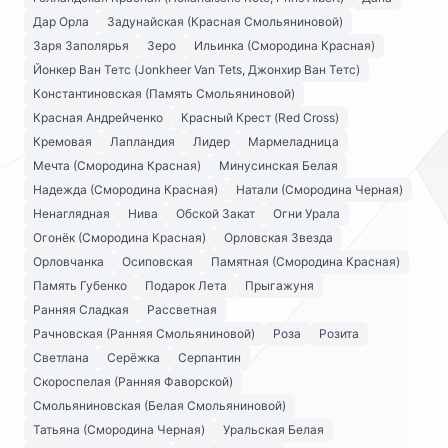
Дар Орла
Задунайская (Красная Смольяниновой)
Заря Заполярья
Зеро
Ильинка (Смородина Красная)
Йонкер Ван Тетс (Jonkheer Van Tets, Джонхир Ван Тетс)
Константиновская (Память Смольяниновой)
Красная Андрейченко
Красный Крест (Red Cross)
Кремовая
Лапландия
Лидер
Мармеладница
Мечта (Смородина Красная)
Минусинская Белая
Надежда (Смородина Красная)
Натали (Смородина Черная)
Ненаглядная
Нива
Обской Закат
Огни Урала
Огонёк (Смородина Красная)
Орловская Звезда
Орловчанка
Осиповская
Памятная (Смородина Красная)
Память Губенко
Подарок Лета
Прыгажуня
Ранняя Сладкая
Рассветная
Рачновская (Ранняя Смольяниновой)
Роза
Розита
Светлана
Серёжка
Серпантин
Скороспелая (Ранняя Фаворской)
Смольяниновская (Белая Смольяниновой)
Татьяна (Смородина Черная)
Уральская Белая