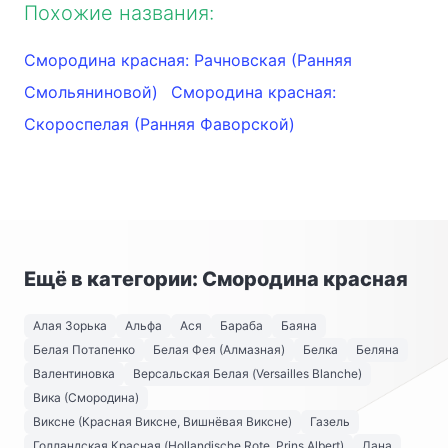
Похожие названия:
Смородина красная: Рачновская (Ранняя
Смольяниновой)
Смородина красная:
Скороспелая (Ранняя Фаворской)
Ещё в категории: Смородина красная
Алая Зорька
Альфа
Ася
Бараба
Баяна
Белая Потапенко
Белая Фея (Алмазная)
Белка
Беляна
Валентиновка
Версальская Белая (Versailles Blanche)
Вика (Смородина)
Виксне (Красная Виксне, Вишнёвая Виксне)
Газель
Голландская Красная (Hollandische Rote, Prins Albert)
Дана