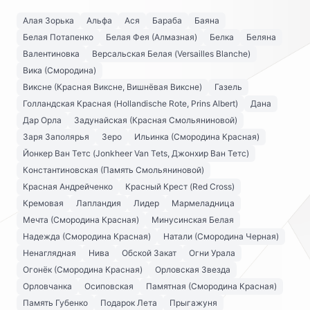
Алая Зорька
Альфа
Ася
Бараба
Баяна
Белая Потапенко
Белая Фея (Алмазная)
Белка
Беляна
Валентиновка
Версальская Белая (Versailles Blanche)
Вика (Смородина)
Виксне (Красная Виксне, Вишнёвая Виксне)
Газель
Голландская Красная (Hollandische Rote, Prins Albert)
Дана
Дар Орла
Задунайская (Красная Смольяниновой)
Заря Заполярья
Зеро
Ильинка (Смородина Красная)
Йонкер Ван Тетс (Jonkheer Van Tets, Джонхир Ван Тетс)
Константиновская (Память Смольяниновой)
Красная Андрейченко
Красный Крест (Red Cross)
Кремовая
Лапландия
Лидер
Мармеладница
Мечта (Смородина Красная)
Минусинская Белая
Надежда (Смородина Красная)
Натали (Смородина Черная)
Ненаглядная
Нива
Обской Закат
Огни Урала
Огонёк (Смородина Красная)
Орловская Звезда
Орловчанка
Осиповская
Памятная (Смородина Красная)
Память Губенко
Подарок Лета
Прыгажуня