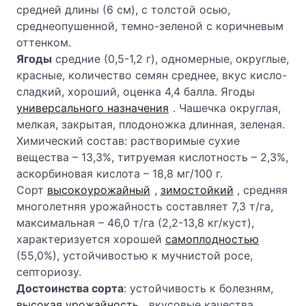
средней длины (6 см), с толстой осью,
среднеопушенной, темно-зеленой с коричневым
оттенком.
Ягоды
средние (0,5-1,2 г), одномерные, округлые,
красные, количество семян среднее, вкус кисло-
сладкий, хороший, оценка 4,4 балла. Ягоды
универсального назначения
. Чашечка округлая,
мелкая, закрытая, плодоножка длинная, зеленая.
Химический состав: растворимые сухие
вещества – 13,3%, титруемая кислотность – 2,3%,
аскорбиновая кислота – 18,8 мг/100 г.
Сорт
высокоурожайный
,
зимостойкий
, средняя
многолетняя урожайность составляет 7,3 т/га,
максимальная – 46,0 т/га (2,2-13,8 кг/куст),
характеризуется хорошей
самоплодностью
(55,0%), устойчивостью к мучнистой росе,
септориозу.
Достоинства сорта
: устойчивость к болезням,
высокая урожайность
, вкусовые качества.