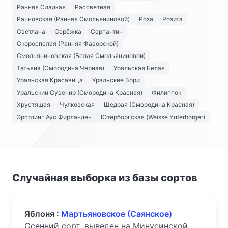
Ранняя Сладкая
Рассветная
Рачновская (Ранняя Смольяниновой)
Роза
Розита
Светлана
Серёжка
Серпантин
Скороспелая (Ранняя Фаворской)
Смольяниновская (Белая Смольяниновой)
Татьяна (Смородина Черная)
Уральская Белая
Уральская Красавица
Уральские Зори
Уральский Сувенир (Смородина Красная)
Филиппок
Хрустящая
Чулковская
Щедрая (Смородина Красная)
Эрстлинг Аус Фирланден
Ютерборгская (Weisse Yuterborger)
Случайная выборка из базы сортов
Яблоня :
Мартьяновское (Саянское)
Осенний сорт, выведен на Минусинской