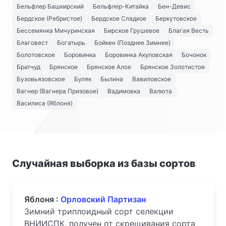
Бельфлер Башкирский
Бельфлер-Китайка
Бен-Девис
Бердское (Ребристое)
Бердское Сладкое
Беркутовское
Бессемянка Мичуринская
Бирское Грушевое
Благая Весть
Благовест
Богатырь
Бойкен (Позднее Зимнее)
Болотовское
Боровинка
Боровинка Акуловская
Бочонок
Братчуд
Брянское
Брянское Алое
Брянское Золотистое
Бузовьязовское
Буляк
Былина
Вавиловское
Вагнер (Вагнера Призовое)
Вадимовка
Валюта
Василиса (Яблоня)
Случайная выборка из базы сортов
Яблоня :
Орловский Партизан
Зимний триплоидный сорт селекции
ВНИИСПК, получен от скрещивания сорта