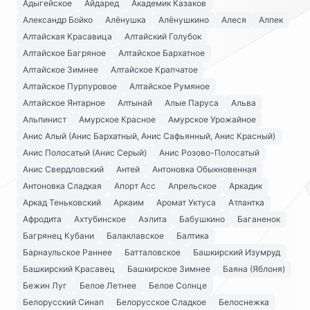
Адыгейское
Айдаред
Академик Казаков
Александр Бойко
Алёнушка
Алёнушкино
Алеся
Алпек
Алтайская Красавица
Алтайский Голубок
Алтайское Багряное
Алтайское Бархатное
Алтайское Зимнее
Алтайское Крапчатое
Алтайское Пурпуровое
Алтайское Румяное
Алтайское Янтарное
Алтынай
Алые Паруса
Альва
Альпинист
Амурское Красное
Амурское Урожайное
Анис Алый (Анис Бархатный, Анис Сафьянный, Анис Красный)
Анис Полосатый (Анис Серый)
Анис Розово-Полосатый
Анис Свердловский
Антей
Антоновка Обыкновенная
Антоновка Сладкая
Апорт Асс
Апрельское
Аркадик
Аркад Теньковский
Аркаим
Аромат Уктуса
Атлантка
Афродита
Ахтубинское
Аэлита
Бабушкино
Баганенок
Багрянец Кубани
Балаклавское
Балтика
Барнаульское Раннее
Батталовское
Башкирский Изумруд
Башкирский Красавец
Башкирское Зимнее
Баяна (Яблоня)
Бежин Луг
Белое Летнее
Белое Солнце
Белорусский Синап
Белорусское Сладкое
Белоснежка