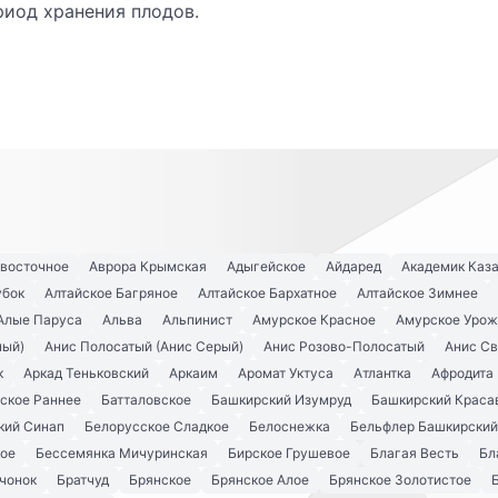
иод хранения плодов.
евосточное
Аврора Крымская
Адыгейское
Айдаред
Академик Каз
убок
Алтайское Багряное
Алтайское Бархатное
Алтайское Зимнее
Алые Паруса
Альва
Альпинист
Амурское Красное
Амурское Урож
ный)
Анис Полосатый (Анис Серый)
Анис Розово-Полосатый
Анис С
к
Аркад Теньковский
Аркаим
Аромат Уктуса
Атлантка
Афродита
ское Раннее
Батталовское
Башкирский Изумруд
Башкирский Краса
кий Синап
Белорусское Сладкое
Белоснежка
Бельфлер Башкирский
кое
Бессемянка Мичуринская
Бирское Грушевое
Благая Весть
Бл
чонок
Братчуд
Брянское
Брянское Алое
Брянское Золотистое