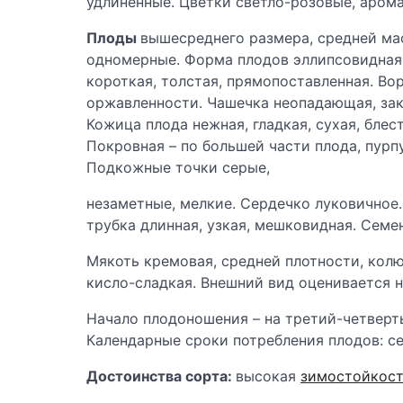
удлиненные. Цветки светло-розовые, арома
Плоды
вышесреднего размера, средней мас
одномерные. Форма плодов эллипсовидная,
короткая, толстая, прямопоставленная. Вор
оржавленности. Чашечка неопадающая, закр
Кожица плода нежная, гладкая, сухая, бле
Покровная – по большей части плода, пурп
Подкожные точки серые,
незаметные, мелкие. Сердечко луковично
трубка длинная, узкая, мешковидная. Семе
Мякоть кремовая, средней плотности, колю
кисло-сладкая. Внешний вид оценивается на 
Начало плодоношения – на третий-четверт
Календарные сроки потребления плодов: се
Достоинства сорта:
высокая
зимостойкос