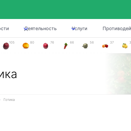
ости
Деятельность
Услуги
Противодей
105
80
76
66
56
37
ика
Готика