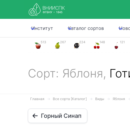
Институт
Каталог сортов
Нов
513
267
224
148
121
Сорт: Яблоня,
Гот
Главная
Все сорта [Каталог]
Виды
Яблоня
Горный Синап