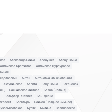
аков
Александр Бойко
Алёнушка
Алёнушкино
Алтайское Крапчатое
Алтайское Пурпуровое
айное
вердловский
Антей
Антоновка Обыкновенная
Ахтубинское
Аэлита
Бабушкино
Баганенок
вец
Башкирское Зимнее
Баяна (Яблоня)
Бельфлер-Китайка
Бен-Девис
аговест
Богатырь
Бойкен (Позднее Зимнее)
Бузовьязовское
Буляк
Былина
Вавиловское