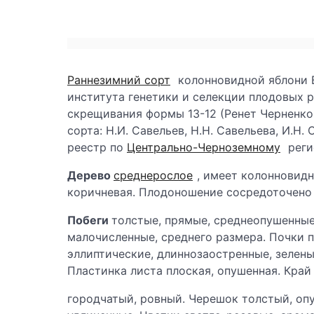
Раннезимний сорт
колонновидной яблони 
института генетики и селекции плодовых р
скрещивания формы 13-12 (Ренет Черненко
сорта: Н.И. Савельев, Н.Н. Савельева, И.Н
реестр по
Центрально-Черноземному
реги
Дерево
среднерослое
, имеет колонновидн
коричневая. Плодоношение сосредоточено 
Побеги
толстые, прямые, среднеопушенные
малочисленные, среднего размера. Почки п
эллиптические, длиннозаостренные, зелены
Пластинка листа плоская, опушенная. Край
городчатый, ровный. Черешок толстый, оп