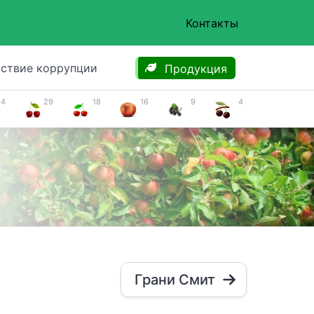
Контакты
ствие коррупции
Продукция
34
29
18
16
9
4
Грани Смит