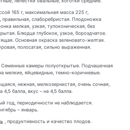
тные, лепестки овальные, коготки средние.
сой 165 г, максимальная масса 225 г,
 правильная, слаборебристая. Плодоножка
онка мелкая, узкая, тупоконическая, без
ытая. Блюдце глубокое, узкое, бороздчатое.
стящая. Основная окраска зеленовато-желтая.
уровая, полосатая, сильно выраженная.
е. Семенные камеры полуоткрытые. Подчашечная
на мелкие, яйцевидные, темно-коричневые.
щаяся, нежная, мелкозернистая, очень сочная,
4,5 балла, вкус – на 4,5 балла.
ый год, периодичности не наблюдается.
нтябрь – январь.
ть
, продуктивность и качество плодов.