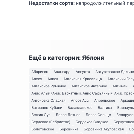
Недостатки сорта:
непродолжительный пер
Ещё в категории: Яблоня
Абориген
Авангард
Августа
Августовское Дальн
Алеся
Алпек
Алтайская Красавица
Алтайский Гол
Алтайское Румяное
Алтайское Янтарное
Алтынай
Анис Алый (Анис Бархатный, Анис Сафьянный, Анис Крас
Антоновка Сладкая
Апорт Асс
Апрельское
Аркади
Багрянец Кубани
Балаклавское
Балтика
Барнауль
Бежин Луг
Белое Летнее
Белое Солнце
Белорусс
Бердское (Ребристое)
Бердское Сладкое
Беркутовс
Болотовское
Боровинка
Боровинка Акуловская
Бо