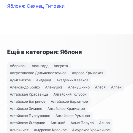
Яблоня: Сеянец Титовки
Ещё в категории: Яблоня
Абориген
Авангард
Августа
Августовское Дальневосточное
Аврора Крымская
Адыгейское
Айдаред
Академик Казаков
Александр Бойко
Алёнушка
Алёнушкино
Алеся
Алпек
Алтайская Красавица
Алтайский Голубок
Алтайское Багряное
Алтайское Бархатное
Алтайское Зимнее
Алтайское Крапчатое
Алтайское Пурпуровое
Алтайское Румяное
Алтайское Янтарное
Алтынай
Алые Паруса
Альва
Альпинист
Амурское Красное
Амурское Урожайное