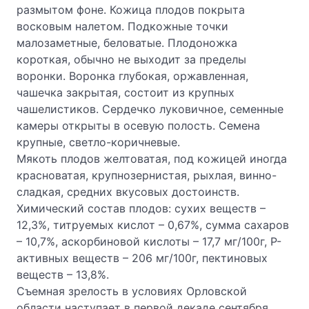
размытом фоне. Кожица плодов покрыта
восковым налетом. Подкожные точки
малозаметные, беловатые. Плодо­ножка
короткая, обычно не выходит за пределы
воронки. Воронка глубокая, оржавленная,
чашечка закрытая, состоит из крупных
чашелистиков. Сердечко луковичное, семенные
ка­меры открыты в осевую полость. Семена
крупные, светло-коричневые.
Мякоть плодов желтоватая, под кожицей иногда
красноватая, крупнозернистая, рыхлая, винно-
сладкая, средних вкусовых достоинств.
Химический состав плодов: сухих веществ –
12,3%, титруемых кислот – 0,67%, сум­ма сахаров
– 10,7%, аскорбиновой кислоты – 17,7 мг/100г, Р-
активных веществ – 206 мг/100г, пектиновых
веществ – 13,8%.
Съемная зрелость в условиях Орловской
области наступает в первой де­каде сентября.