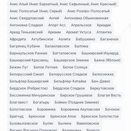
Анис Алый (Анис Бархатный, Анис Сафьянный, Анис Красный)
Анис Полосатый (Анис Серый)
Анис Розово-Полосатый
Анис Свердловский
Антей
Антоновка Обыкновенная
Антоновка Сладкая
Апорт Асс
Апрельское
Аркадик
Аркад Теньковский
Аркаим
Аромат Уктуса
Атлантка
Афродита
Ахтубинское
Аэлита
Бабушкино
Баганенок
Багрянец Кубани
Балаклавское
Балтика
Барнаульское Раннее
Батталовское
Башкирский Изумруд
Башкирский Красавец
Башкирское Зимнее
Баяна (Яблоня)
Бежин Луг
Белое Летнее
Белое Солнце
Белорусский Синап
Белорусское Сладкое
Белоснежка
Бельфлер Башкирский
Бельфлер-Китайка
Бен-Девис
Бердское (Ребристое)
Бердское Сладкое
Беркутовское
Бессемянка Мичуринская
Бирское Грушевое
Благая Весть
Благовест
Богатырь
Бойкен (Позднее Зимнее)
Болотовское
Боровинка
Боровинка Акуловская
Бочонок
Братчуд
Брянское
Брянское Алое
Брянское Золотистое
Бузовьязовское
Буляк
Былина
Вавиловское
Вагнер (Вагнера Призовое)
Вадимовка
Валюта