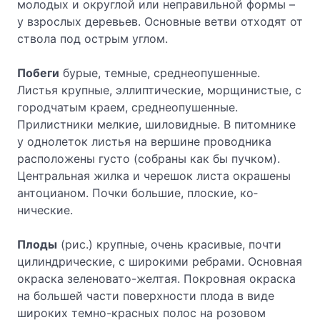
молодых и округлой или неправильной формы –
у взрослых деревьев. Основные ветви отходят от
ствола под острым углом.
Побеги
бурые, темные, среднеопушенные.
Листья крупные, эллиптические, морщи­нистые, с
городчатым краем, среднеопушенные.
Прилистники мелкие, шиловидные. В пи­томнике
у однолеток листья на вершине проводника
расположены густо (собраны как бы пучком).
Центральная жилка и черешок листа окрашены
антоцианом. Почки большие, плоские, ко­
нические.
Плоды
(рис.) крупные, очень красивые, почти
цилиндрические, с широкими реб­рами. Основная
окраска зеленовато-желтая. Покровная окраска
на большей части поверх­ности плода в виде
широких темно-красных полос на розовом