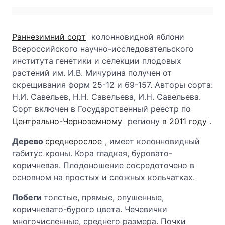
Раннезимний сорт
колонновидной яблони
Всероссийского научно-исследовательского
института генетики и селекции плодовых
растений им. И.В. Мичурина получен от
скрещивания форм 25-12 и 69-157. Авторы сорта:
Н.И. Савельев, Н.Н. Савельева, И.Н. Савельева.
Сорт включен в Государственный реестр по
Центрально-Черноземному
региону
в 2011 году
.
Дерево
среднерослое
, имеет колонновидный
габитус кроны. Кора гладкая, буровато-
коричневая. Плодоношение сосредоточено в
основном на простых и сложных кольчатках.
Побеги
толстые, прямые, опушенные,
коричневато-бурого цвета. Чечевички
многочисленные, среднего размера. Почки