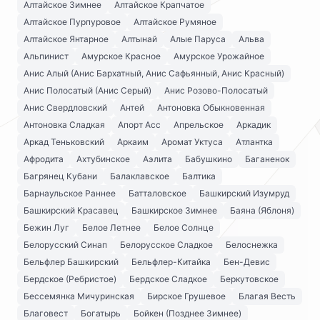
Алтайское Зимнее
Алтайское Крапчатое
Алтайское Пурпуровое
Алтайское Румяное
Алтайское Янтарное
Алтынай
Алые Паруса
Альва
Альпинист
Амурское Красное
Амурское Урожайное
Анис Алый (Анис Бархатный, Анис Сафьянный, Анис Красный)
Анис Полосатый (Анис Серый)
Анис Розово-Полосатый
Анис Свердловский
Антей
Антоновка Обыкновенная
Антоновка Сладкая
Апорт Асс
Апрельское
Аркадик
Аркад Теньковский
Аркаим
Аромат Уктуса
Атлантка
Афродита
Ахтубинское
Аэлита
Бабушкино
Баганенок
Багрянец Кубани
Балаклавское
Балтика
Барнаульское Раннее
Батталовское
Башкирский Изумруд
Башкирский Красавец
Башкирское Зимнее
Баяна (Яблоня)
Бежин Луг
Белое Летнее
Белое Солнце
Белорусский Синап
Белорусское Сладкое
Белоснежка
Бельфлер Башкирский
Бельфлер-Китайка
Бен-Девис
Бердское (Ребристое)
Бердское Сладкое
Беркутовское
Бессемянка Мичуринская
Бирское Грушевое
Благая Весть
Благовест
Богатырь
Бойкен (Позднее Зимнее)