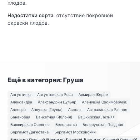
плодов.
Недостатки сорта
: отсутствие покровной
окраски плодов.
Ещё в категории: Груша
Августинка
Августовская Роса
Адмирал Жерве
Александра
Александрин Дульяр
Алёнушка (Дюймовочка)
Аллегро
Аннушка (Груша)
Ассоль
Астраханская Ранняя
Банановая
Банкетная (Яблоня)
Башкирская Летняя
Башкирская Осенняя
Белолистка
Белорусская Поздняя
Бергамот Дагестана
Бергамот Московский
Бергамот Осенний (Бергамот Красный, Бергамот Красный Осенний)