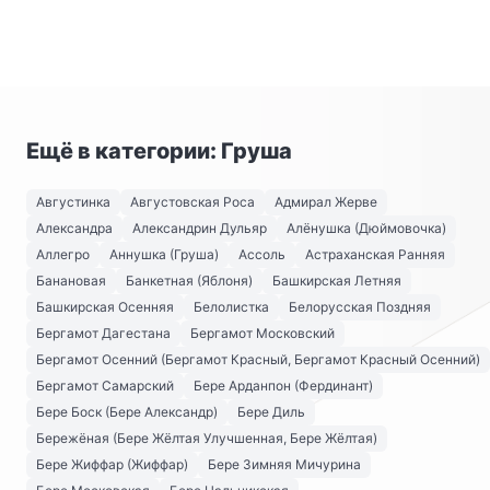
Ещё в категории: Груша
Августинка
Августовская Роса
Адмирал Жерве
Александра
Александрин Дульяр
Алёнушка (Дюймовочка)
Аллегро
Аннушка (Груша)
Ассоль
Астраханская Ранняя
Банановая
Банкетная (Яблоня)
Башкирская Летняя
Башкирская Осенняя
Белолистка
Белорусская Поздняя
Бергамот Дагестана
Бергамот Московский
Бергамот Осенний (Бергамот Красный, Бергамот Красный Осенний)
Бергамот Самарский
Бере Арданпон (Фердинант)
Бере Боск (Бере Александр)
Бере Диль
Бережёная (Бере Жёлтая Улучшенная, Бере Жёлтая)
Бере Жиффар (Жиффар)
Бере Зимняя Мичурина