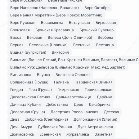
Бере Московская
Бере Нальчикская
Бере Наполеон (Наполеон, Бонапарт)
Бере Октября
Бере Ранняя Мореттини (Бере Прекос Мореттини)
Бере Русская
Бессемянка
Бетаулская
Бирюзовая
Бронзовая
Брянская Красавица
Брянский Сувенир
Васса
Вековая
Велеса (Дочь Отличной)
Вербена
Верная
Веселинка (Новинка)
Веснянка
Вестница
Видная (Бугристая)
Виктория
Вильямс (Дюшес Летний, Бон-Кретьен Вильямс, Бартлетт, Вильямс Л
Вильямс Руж Дельбара (Вильямс Красный, Макс Ред Бартлет)
Витчизняна
Внучка
Волжская Осенняя
Волшебница (Груша)
Галиана
Гвардейская Зимняя
Гвидон
Гера (Груша)
Гимринская
Горячеводская
Дагестанская Летняя
Дальневосточница
Дарёнка
Дачница Кубани
Дебютантка
Дево
Декабринка
Десертная (Груша)
Десертная Россошанская
Детская
Дива
Добрянка (Сентябрина)
Долгожданная (Элегия)
Дочь Амура
Дубовская Ранняя
Дуля Астраханская
Дюймовочка
Есенинская
Журавлинка
Заметная