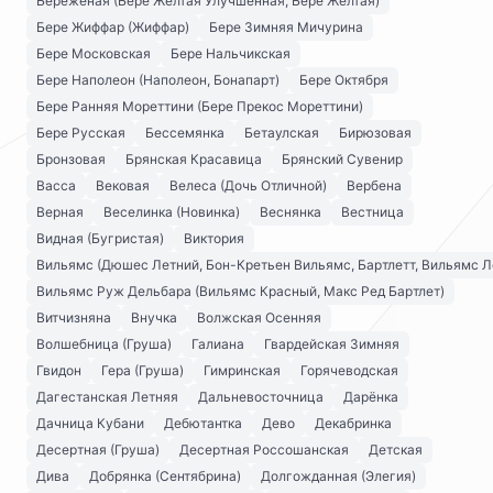
Бережёная (Бере Жёлтая Улучшенная, Бере Жёлтая)
Бере Жиффар (Жиффар)
Бере Зимняя Мичурина
Бере Московская
Бере Нальчикская
Бере Наполеон (Наполеон, Бонапарт)
Бере Октября
Бере Ранняя Мореттини (Бере Прекос Мореттини)
Бере Русская
Бессемянка
Бетаулская
Бирюзовая
Бронзовая
Брянская Красавица
Брянский Сувенир
Васса
Вековая
Велеса (Дочь Отличной)
Вербена
Верная
Веселинка (Новинка)
Веснянка
Вестница
Видная (Бугристая)
Виктория
Вильямс (Дюшес Летний, Бон-Кретьен Вильямс, Бартлетт, Вильямс Л
Вильямс Руж Дельбара (Вильямс Красный, Макс Ред Бартлет)
Витчизняна
Внучка
Волжская Осенняя
Волшебница (Груша)
Галиана
Гвардейская Зимняя
Гвидон
Гера (Груша)
Гимринская
Горячеводская
Дагестанская Летняя
Дальневосточница
Дарёнка
Дачница Кубани
Дебютантка
Дево
Декабринка
Десертная (Груша)
Десертная Россошанская
Детская
Дива
Добрянка (Сентябрина)
Долгожданная (Элегия)