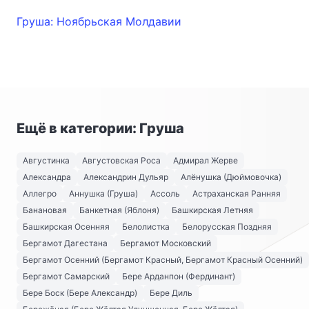
Груша: Ноябрьская Молдавии
Ещё в категории: Груша
Августинка
Августовская Роса
Адмирал Жерве
Александра
Александрин Дульяр
Алёнушка (Дюймовочка)
Аллегро
Аннушка (Груша)
Ассоль
Астраханская Ранняя
Банановая
Банкетная (Яблоня)
Башкирская Летняя
Башкирская Осенняя
Белолистка
Белорусская Поздняя
Бергамот Дагестана
Бергамот Московский
Бергамот Осенний (Бергамот Красный, Бергамот Красный Осенний)
Бергамот Самарский
Бере Арданпон (Фердинант)
Бере Боск (Бере Александр)
Бере Диль