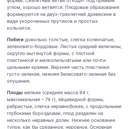
формы. Скелетные ветви отходят под прямым
углом, хорошо ветвятся. Плодовые образования
формируются на двух-трехлетней древесине в
виде укороченных прутиков и простых
кольчаток.
Побеги
довольно толстые, слегка коленчатые,
зеленовато-бордовые. Листья средней величины,
округло-вытянутой формы, с плотной
пластинкой и мелкопильчатыми или почти
цельными краями. Верхняя часть пластинки
густо-зеленая, нижняя белесовато-зеленая без
опушения.
Плоды
мелкие (средняя масса 64 г,
максимальная – 74 г), яйцевидной формы,
ребристые, слегка неравнобокие, с продольными
глубокими бороздками, плод разделен на
несколько неравных долек. Нижнее основание
тупое, как бы срезанное, неровное. Основная