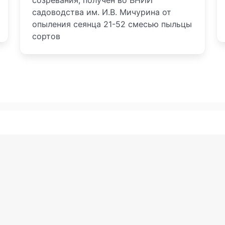
созревания, получен во ВНИИ
садоводства им. И.В. Мичурина от
опыления сеянца 21-52 смесью пыльцы
сортов