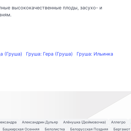
упные высококачественные плоды, засухо- и
зням.
а (Груша)
Груша: Гера (Груша)
Груша: Ильинка
лександра
Александрин Дульяр
Алёнушка (Дюймовочка)
Аллегро
Башкирская Осенняя
Белолистка
Белорусская Поздняя
Бергамот