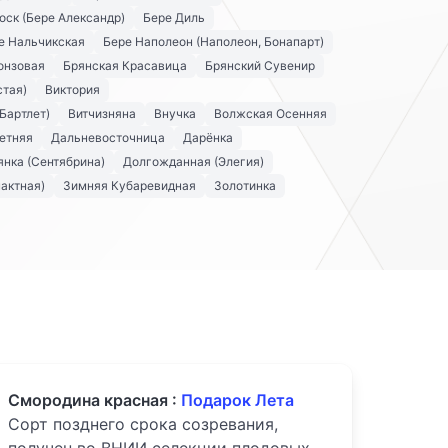
оск (Бере Александр)
Бере Диль
е Нальчикская
Бере Наполеон (Наполеон, Бонапарт)
онзовая
Брянская Красавица
Брянский Сувенир
стая)
Виктория
Бартлет)
Витчизняна
Внучка
Волжская Осенняя
етняя
Дальневосточница
Дарёнка
нка (Сентябрина)
Долгожданная (Элегия)
актная)
Зимняя Кубаревидная
Золотинка
Смородина красная :
Подарок Лета
Сорт позднего срока созревания,