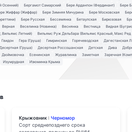
й Осенний)
Бергамот Самарский
Бере Арданпон (Фердинант)
Бере Б
ере Жиффар (Жиффар)
Бере Зимняя Мичурина
Бере Московская
Бер
ореттини)
Бере Русская
Бессемянка
Бетаулская
Бирюзовая
Бр
Верная
Веселинка (Новинка)
Веснянка
Вестница
Видная (Бугри
, Вильямс Летний)
Вильямс Руж Дельбара (Вильямс Красный, Макс Ред 
Гвидон
Гера (Груша)
Гимринская
Горячеводская
Дагестанская Л
Десертная (Груша)
Десертная Россошанская
Детская
Дива
Добря
Дюймовочка
Есенинская
Журавлинка
Заметная
Заречная (Комп
Изумрудная
Изюминка Крыма
ов
Крыжовник :
Черномор
Сорт среднепозднего срока