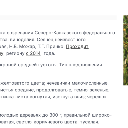
ока созревания Северо-Кавказского федерального
тва, виноделия. Сеянец неизвестного
ая, Н.В. Можар, Т.Г. Причко.
Проходит
му
региону
с 2014
года.
 кроной средней густоты. Тип плодоношения
 желтоватого цвета; чечевички малочисленные,
Листья средние, продолговатые, темно-зеленые,
тинка листа вогнутая, изогнута вниз; черешок
молодых деревьях до 300 г, правильной широко-
атая, светло-коричневого цвета, тусклая.