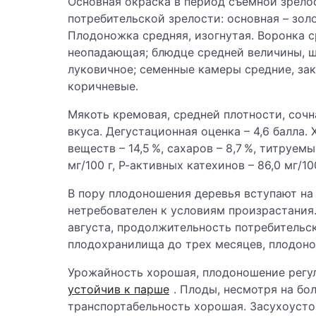
Основная окраска в период съемной зрелос
потребительской зрелости: основная – зол
Плодоножка средняя, изогнутая. Воронка с
неопадающая; блюдце средней величины, ш
луковичное; семенные камеры средние, зак
коричневые.
Мякоть кремовая, средней плотности, сочн
вкуса. Дегустационная оценка – 4,6 балла
веществ – 14,5 %, сахаров – 8,7 %, титруемы
мг/100 г, Р-активных катехинов – 86,0 мг/100
В пору плодоношения деревья вступают на 
нетребователен к условиям произрастания.
августа, продолжительность потребительс
плодохранилища до трех месяцев, плодон
Урожайность хорошая, плодоношение регул
устойчив к парше
. Плоды, несмотря на бо
транспортабельность хорошая. Засухоуст