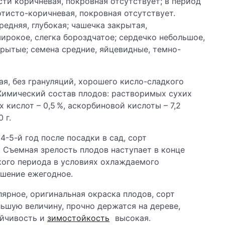
ти коричневая, покровная отсутствует; в период
отисто-коричневая, покровная отсутствует.
редняя, глубокая; чашечка закрытая,
ирокое, слегка бороздчатое; сердечко небольшое,
рытые; семена средние, яйцевидные, темно-
ая, без грануляций, хорошего кисло-сладкого
. Химический состав плодов: растворимых сухих
х кислот – 0,5 %, аскорбиновой кислоты – 7,2
 г.
4-5-й год после посадки в сад, сорт
 Съемная зрелость плодов наступает в конце
кого периода в условиях охлаждаемого
ошение ежегодное.
ярное, оригинальная окраска плодов, сорт
льшую величину, прочно держатся на дереве,
ойчивость и
зимостойкость
высокая.