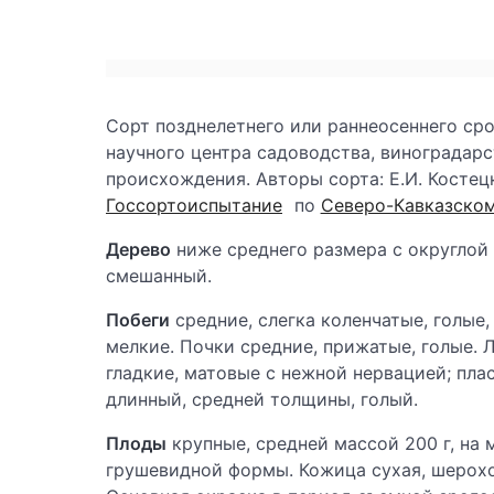
Сорт позднелетнего или раннеосеннего ср
научного центра садоводства, виноградарс
происхождения. Авторы сорта: Е.И. Костецк
Госсортоиспытание
по
Северо-Кавказско
Дерево
ниже среднего размера с округлой
смешанный.
Побеги
средние, слегка коленчатые, голые,
мелкие. Почки средние, прижатые, голые. 
гладкие, матовые с нежной нервацией; плас
длинный, средней толщины, голый.
Плоды
крупные, средней массой 200 г, на 
грушевидной формы. Кожица сухая, шерохов