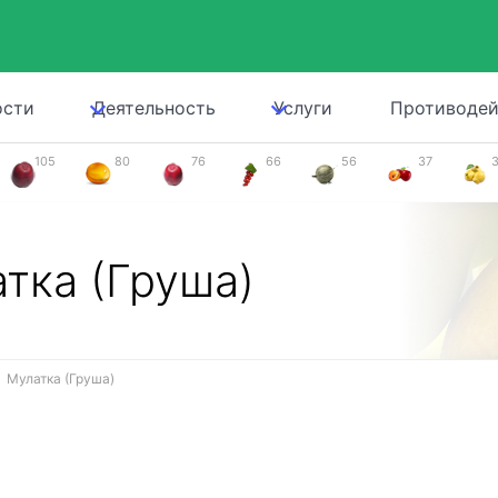
ости
Деятельность
Услуги
Противодей
105
80
76
66
56
37
тка (Груша)
Мулатка (Груша)