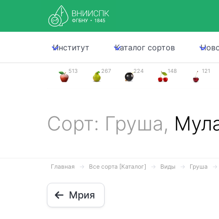
Институт
Каталог сортов
Нов
513
267
224
148
121
Сорт: Груша,
Мула
Главная
Все сорта [Каталог]
Виды
Груша
Мрия