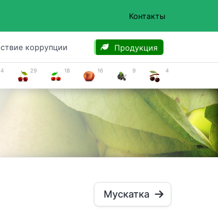
Контакты
ствие коррупции
Продукция
34
29
18
16
9
4
Мускатка