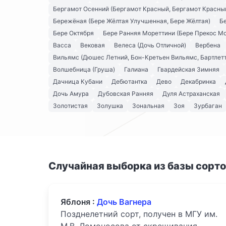
Бергамот Осенний (Бергамот Красный, Бергамот Красны
Бережёная (Бере Жёлтая Улучшенная, Бере Жёлтая)
Б
Бере Октября
Бере Ранняя Мореттини (Бере Прекос М
Васса
Вековая
Велеса (Дочь Отличной)
Вербена
Вильямс (Дюшес Летний, Бон-Кретьен Вильямс, Бартлетт
Волшебница (Груша)
Галиана
Гвардейская Зимняя
Дачница Кубани
Дебютантка
Дево
Декабринка
Дочь Амура
Дубовская Ранняя
Дуля Астраханская
Золотистая
Золушка
Зональная
Зоя
Зурбаган
Случайная выборка из базы сорт
Яблоня :
Дочь Вагнера
Позднелетний сорт, получен в МГУ им.