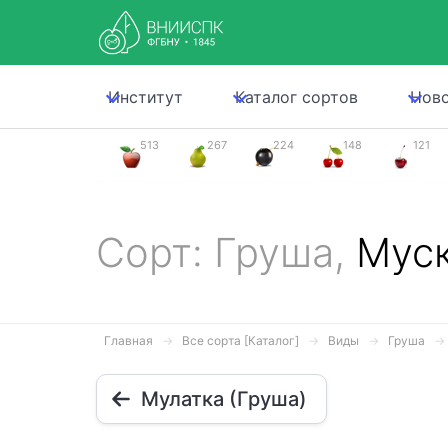
Институт
Каталог сортов
Нов
513
267
224
148
121
Сорт: Груша,
Муск
Главная
Все сорта [Каталог]
Виды
Груша
Мулатка (Груша)