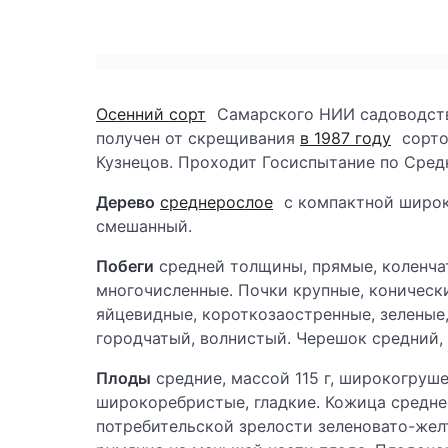
Осенний сорт
Самарского НИИ садоводств
получен от скрещивания
в 1987 году
сорто
Кузнецов. Проходит Госиспытание по Сре
Дерево
среднерослое
с компактной широк
смешанный.
Побеги
средней толщины, прямые, коленчат
многочисленные. Почки крупные, конически
яйцевидные, короткозаостренные, зеленые,
городчатый, волнистый. Черешок средний, 
Плоды
средние, массой 115 г, широкогруш
широкоребристые, гладкие. Кожица средне
потребительской зрелости зеленовато-желт