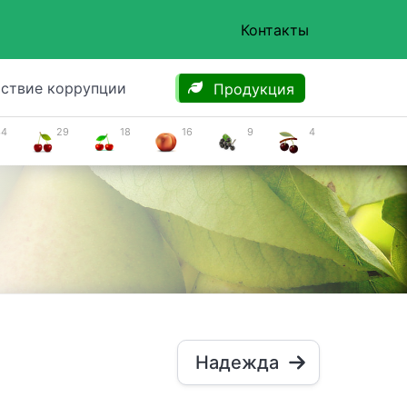
Контакты
ствие коррупции
Продукция
34
29
18
16
9
4
Надежда