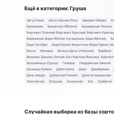
Ещё в категории: Груша
Августинка
Августовская Роса
Адмирал Жерве
А
Банановая
Банкетная (Яблоня)
Башкирская Летняя
Бергамот Осенний (Бергамот Красный, Бергамот Красны
Бережёная (Бере Жёлтая Улучшенная, Бере Жёлтая)
Б
Бере Октября
Бере Ранняя Мореттини (Бере Прекос М
Васса
Вековая
Велеса (Дочь Отличной)
Вербена
Вильямс (Дюшес Летний, Бон-Кретьен Вильямс, Бартлетт
Волшебница (Груша)
Галиана
Гвардейская Зимняя
Дачница Кубани
Дебютантка
Дево
Декабринка
Дочь Амура
Дубовская Ранняя
Дуля Астраханская
Золотистая
Золушка
Зональная
Зоя
Зурбаган
Случайная выборка из базы сорт