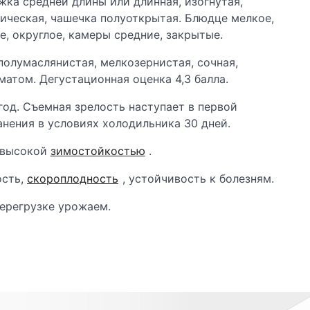
ка средней длины или длинная, изогнутая,
ическая, чашечка полуоткрытая. Блюдце мелкое,
, округлое, камеры средние, закрытые.
 полумаслянистая, мелкозернистая, сочная,
матом. Дегустационная оценка 4,3 балла.
год. Съемная зрелость наступает в первой
нения в условиях холодильника 30 дней.
 высокой
зимостойкостью
.
ость,
скороплодность
, устойчивость к болезням.
перегрузке урожаем.