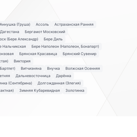
Аннушка (Груша)
Ассоль
Астраханская Ранняя
 Дагестана
Бергамот Московский
оск (Бере Александр)
Бере Диль
е Нальчикская
Бере Наполеон (Наполеон, Бонапарт)
онзовая
Брянская Красавица
Брянский Сувенир
стая)
Виктория
Бартлет)
Витчизняна
Внучка
Волжская Осенняя
етняя
Дальневосточница
Дарёнка
нка (Сентябрина)
Долгожданная (Элегия)
актная)
Зимняя Кубаревидная
Золотинка