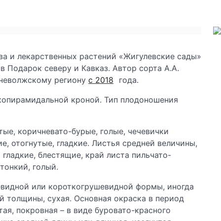
а и лекарственных растений «Жигулевские сады»
в Подарок северу и Кавказ. Автор сорта А.А.
дневолжскому региону
с 2018
года.
опирамидальной кроной. Тип плодоношения
ые, коричневато-бурые, голые, чечевички
е, отогнутые, гладкие. Листья средней величины,
 гладкие, блестящие, край листа пильчато-
тонкий, голый.
евидной или короткогрушевидной формы, иногда
й толщины, сухая. Основная окраска в период
ая, покровная – в виде буровато-красного