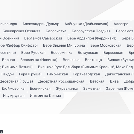
лександра
Александрин Дульяр
Алёнушка (Дюймовочка)
Аллегро
Башкирская Осенняя
Белолистка
Белорусская Поздняя
Бергамот
й Осенний)
Бергамот Самарский
Бере Арданпон (Фердинант)
Бере Б
ере Жиффар (Жиффар)
Бере Зимняя Мичурина
Бере Московская
Бер
ореттини)
Бере Русская
Бессемянка
Бетаулская
Бирюзовая
Бр
Верная
Веселинка (Новинка)
Веснянка
Вестница
Видная (Бугри
, Вильямс Летний)
Вильямс Руж Дельбара (Вильямс Красный, Макс Ред 
Гвидон
Гера (Груша)
Гимринская
Горячеводская
Дагестанская Л
Десертная (Груша)
Десертная Россошанская
Детская
Дива
Добря
Дюймовочка
Есенинская
Журавлинка
Заметная
Заречная (Комп
Изумрудная
Изюминка Крыма
ов