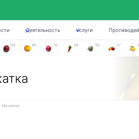
ости
Деятельность
Услуги
Противодей
105
80
76
66
56
37
атка
Мускатка