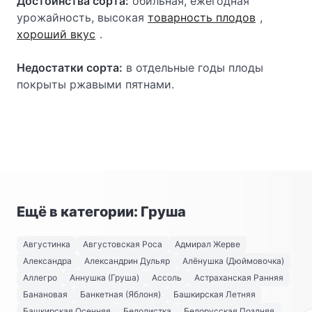
Достоинства сорта:
обильная, ежегодная
урожайность, высокая
товарность плодов
,
хороший вкус
.
Недостатки сорта:
в отдельные годы плоды
покрыты ржавыми пятнами.
Ещё в категории: Груша
Августинка
Августовская Роса
Адмирал Жерве
Александра
Александрин Дульяр
Алёнушка (Дюймовочка)
Аллегро
Аннушка (Груша)
Ассоль
Астраханская Ранняя
Банановая
Банкетная (Яблоня)
Башкирская Летняя
Башкирская Осенняя
Белолистка
Белорусская Поздняя