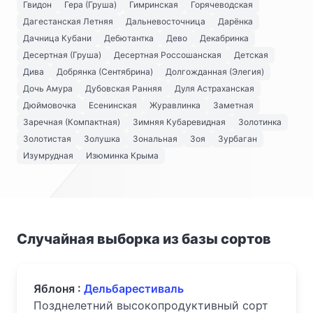
Гвидон
Гера (Груша)
Гимринская
Горячеводская
Дагестанская Летняя
Дальневосточница
Дарёнка
Дачница Кубани
Дебютантка
Дево
Декабринка
Десертная (Груша)
Десертная Россошанская
Детская
Дива
Добрянка (Сентябрина)
Долгожданная (Элегия)
Дочь Амура
Дубовская Ранняя
Дуля Астраханская
Дюймовочка
Есенинская
Журавлинка
Заметная
Заречная (Компактная)
Зимняя Кубаревидная
Золотинка
Золотистая
Золушка
Зональная
Зоя
Зурбаган
Изумрудная
Изюминка Крыма
Случайная выборка из базы сортов
Яблоня :
Дельбарестиваль
Позднелетний высокопродуктивный сорт