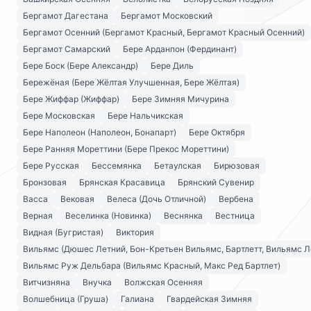
Бергамот Дагестана
Бергамот Московский
Бергамот Осенний (Бергамот Красный, Бергамот Красный Осенний)
Бергамот Самарский
Бере Арданпон (Фердинант)
Бере Боск (Бере Александр)
Бере Диль
Бережёная (Бере Жёлтая Улучшенная, Бере Жёлтая)
Бере Жиффар (Жиффар)
Бере Зимняя Мичурина
Бере Московская
Бере Нальчикская
Бере Наполеон (Наполеон, Бонапарт)
Бере Октября
Бере Ранняя Мореттини (Бере Прекос Мореттини)
Бере Русская
Бессемянка
Бетаулская
Бирюзовая
Бронзовая
Брянская Красавица
Брянский Сувенир
Васса
Вековая
Велеса (Дочь Отличной)
Вербена
Верная
Веселинка (Новинка)
Веснянка
Вестница
Видная (Бугристая)
Виктория
Вильямс (Дюшес Летний, Бон-Кретьен Вильямс, Бартлетт, Вильямс Л
Вильямс Руж Дельбара (Вильямс Красный, Макс Ред Бартлет)
Витчизняна
Внучка
Волжская Осенняя
Волшебница (Груша)
Галиана
Гвардейская Зимняя