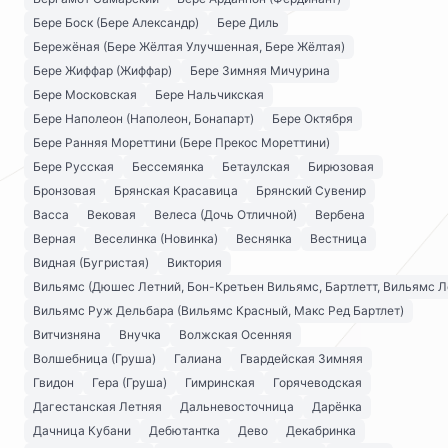
Бере Боск (Бере Александр)
Бере Диль
Бережёная (Бере Жёлтая Улучшенная, Бере Жёлтая)
Бере Жиффар (Жиффар)
Бере Зимняя Мичурина
Бере Московская
Бере Нальчикская
Бере Наполеон (Наполеон, Бонапарт)
Бере Октября
Бере Ранняя Мореттини (Бере Прекос Мореттини)
Бере Русская
Бессемянка
Бетаулская
Бирюзовая
Бронзовая
Брянская Красавица
Брянский Сувенир
Васса
Вековая
Велеса (Дочь Отличной)
Вербена
Верная
Веселинка (Новинка)
Веснянка
Вестница
Видная (Бугристая)
Виктория
Вильямс (Дюшес Летний, Бон-Кретьен Вильямс, Бартлетт, Вильямс Л
Вильямс Руж Дельбара (Вильямс Красный, Макс Ред Бартлет)
Витчизняна
Внучка
Волжская Осенняя
Волшебница (Груша)
Галиана
Гвардейская Зимняя
Гвидон
Гера (Груша)
Гимринская
Горячеводская
Дагестанская Летняя
Дальневосточница
Дарёнка
Дачница Кубани
Дебютантка
Дево
Декабринка