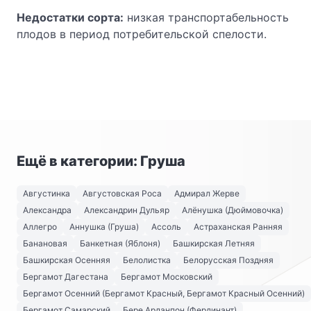
Недостатки сорта:
низкая транспортабельность
плодов в период потребительской спелости.
Ещё в категории: Груша
Августинка
Августовская Роса
Адмирал Жерве
Александра
Александрин Дульяр
Алёнушка (Дюймовочка)
Аллегро
Аннушка (Груша)
Ассоль
Астраханская Ранняя
Банановая
Банкетная (Яблоня)
Башкирская Летняя
Башкирская Осенняя
Белолистка
Белорусская Поздняя
Бергамот Дагестана
Бергамот Московский
Бергамот Осенний (Бергамот Красный, Бергамот Красный Осенний)
Бергамот Самарский
Бере Арданпон (Фердинант)