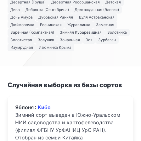
Десертная (Груша)
Десертная Россошанская
Детская
Дива
Добрянка (Сентябрина)
Долгожданная (Элегия)
Дочь Амура
Дубовская Ранняя
Дуля Астраханская
Дюймовочка
Есенинская
Журавлинка
Заметная
Заречная (Компактная)
Зимняя Кубаревидная
Золотинка
Золотистая
Золушка
Зональная
Зоя
Зурбаган
Изумрудная
Изюминка Крыма
Случайная выборка из базы сортов
Яблоня :
Кибо
Зимний сорт выведен в Южно-Уральском
НИИ садоводства и картофелеводства
(филиал ФГБНУ УрФАНИЦ УрО РАН).
Отобран из семьи Китайка