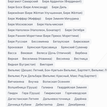
Бергамот Самарский
Бере Арданпон (Фердинант)
Бере Боск (Бере Александр)
Бере Диль
Бережёная (Бере Жёлтая Улучшенная, Бере Жёлтая)
Бере Жиффар (Жиффар)
Бере Зимняя Мичурина
Бере Московская
Бере Нальчикская
Бере Наполеон (Наполеон, Бонапарт)
Бере Октября
Бере Ранняя Мореттини (Бере Прекос Мореттини)
Бере Русская
Бессемянка
Бетаулская
Бирюзовая
Бронзовая
Брянская Красавица
Брянский Сувенир
Васса
Вековая
Велеса (Дочь Отличной)
Вербена
Верная
Веселинка (Новинка)
Веснянка
Вестница
Видная (Бугристая)
Виктория
Вильямс (Дюшес Летний, Бон-Кретьен Вильямс, Бартлетт, Вильямс Л
Вильямс Руж Дельбара (Вильямс Красный, Макс Ред Бартлет)
Витчизняна
Внучка
Волжская Осенняя
Волшебница (Груша)
Галиана
Гвардейская Зимняя
Гвидон
Гера (Груша)
Гимринская
Горячеводская
Дагестанская Летняя
Дальневосточница
Дарёнка
Дачница Кубани
Дебютантка
Дево
Декабринка