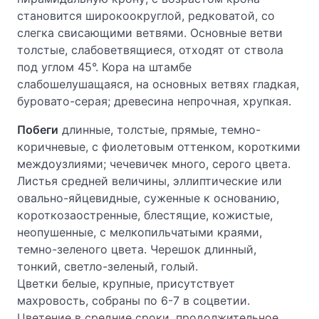
становится широкоокруглой, редковатой, со
слегка свисающими ветвями. Основные ветви
толстые, слабоветвящиеся, отходят от ствола
под углом 45°. Кора на штамбе
слабошелушащаяся, на основных ветвях гладкая,
буровато-серая; древесина непрочная, хрупкая.
Побеги
длинные, толстые, прямые, темно-
коричневые, с фиолетовым оттенком, короткими
междоузлиями; чечевичек много, серого цвета.
Листья средней величины, эллиптические или
овально-яйцевидные, суженные к основанию,
короткозаостренные, блестящие, кожистые,
неопушенные, с мелкопильчатыми краями,
темно-зеленого цвета. Черешок длинный,
тонкий, светло-зеленый, голый.
Цветки белые, крупные, присутствует
махровость, собраны по 6-7 в соцветии.
Цветение в средние сроки, продолжительное.