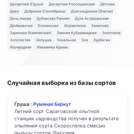
Десертная (Груша)
Десертная Россошанская
Детская
Дива
Добрянка (Сентябрина)
Долгожданная (Элегия)
Дочь Амура
Дубовская Ранняя
Дуля Астраханская
Дюймовочка
Есенинская
Журавлинка
Заметная
Заречная (Компактная)
Зимняя Кубаревидная
Золотинка
Золотистая
Золушка
Зональная
Зоя
Зурбаган
Изумрудная
Изюминка Крыма
Случайная выборка из базы сортов
Груша :
Румяная Беркут
Летний сорт Саратовской опытной
станции садоводства получен в результате
опыления сорта Скороспелка смесью
пыльцы сортов (Бессемя