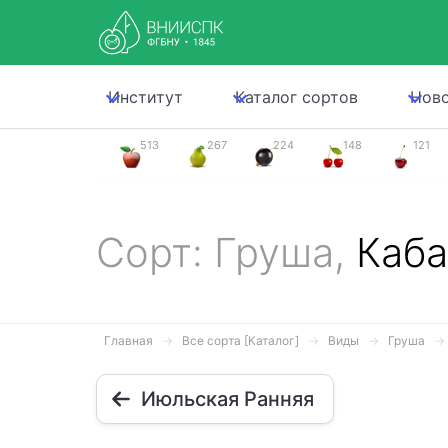
Институт
Каталог сортов
Нов
513
267
224
148
121
Сорт: Груша,
Каба
Главная
Все сорта [Каталог]
Виды
Груша
Июльская Ранняя