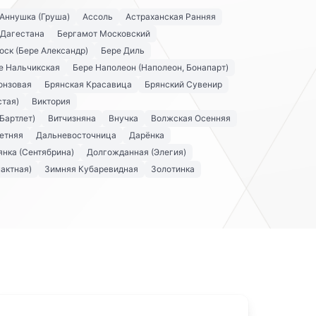
Аннушка (Груша)
Ассоль
Астраханская Ранняя
 Дагестана
Бергамот Московский
оск (Бере Александр)
Бере Диль
е Нальчикская
Бере Наполеон (Наполеон, Бонапарт)
онзовая
Брянская Красавица
Брянский Сувенир
стая)
Виктория
Бартлет)
Витчизняна
Внучка
Волжская Осенняя
етняя
Дальневосточница
Дарёнка
нка (Сентябрина)
Долгожданная (Элегия)
актная)
Зимняя Кубаревидная
Золотинка