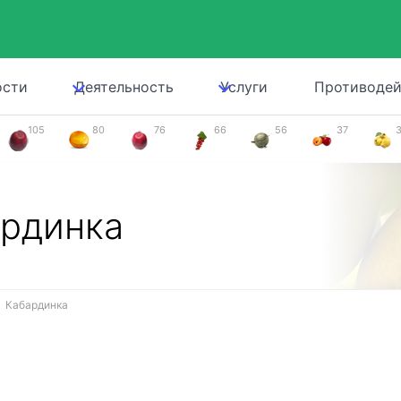
ости
Деятельность
Услуги
Противодей
105
80
76
66
56
37
рдинка
Кабардинка