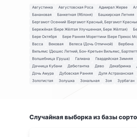
Августинка
Августовская Роса
Адмирал Жерве
А
Банановая
Банкетная (Яблоня)
Башкирская Летняя
Бергамот Осенний (Бергамот Красный, Бергамот Красны
Бережёная (Бере Жёлтая Улучшенная, Бере Жёлтая)
Б
Бере Октября
Бере Ранняя Мореттини (Бере Прекос М
Васса
Вековая
Велеса (Дочь Отличной)
Вербена
Вильямс (Дюшес Летний, Бон-Кретьен Вильямс, Бартлетт
Волшебница (Груша)
Галиана
Гвардейская Зимняя
Дачница Кубани
Дебютантка
Дево
Декабринка
Дочь Амура
Дубовская Ранняя
Дуля Астраханская
Золотистая
Золушка
Зональная
Зоя
Зурбаган
Случайная выборка из базы сорт