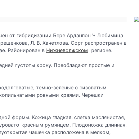
чен от гибридизации Бере Арданпон Ч Любимица
Терещенкова, Л. В. Хачетлова. Сорт распространен в
ае. Районирован в
Нижневолжском
регионе.
дней густоты крону. Преобладают простые и
родолговатые, темно-зеленые с сизоватым
елкопильчатыми ровными краями. Черешки
ой формы. Кожица гладкая, слегка мас­лянистая,
буровато-красным румянцем. Плодоножка длинная,
олуоткрытая чашечка расположена в мелком,