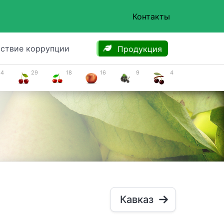
Контакты
ствие коррупции
Продукция
34
29
18
16
9
4
Кавказ