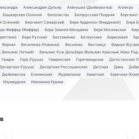
лександра
Александрин Дульяр
Алёнушка (Дюймовочка)
Аллегро
Башкирская Осенняя
Белолистка
Белорусская Поздняя
Бергамот
й Осенний)
Бергамот Самарский
Бере Арданпон (Фердинант)
Бере Б
ере Жиффар (Жиффар)
Бере Зимняя Мичурина
Бере Московская
Бер
ореттини)
Бере Русская
Бессемянка
Бетаулская
Бирюзовая
Бр
Верная
Веселинка (Новинка)
Веснянка
Вестница
Видная (Бугри
, Вильямс Летний)
Вильямс Руж Дельбара (Вильямс Красный, Макс Ред 
Гвидон
Гера (Груша)
Гимринская
Горячеводская
Дагестанская Л
Десертная (Груша)
Десертная Россошанская
Детская
Дива
Добря
Дюймовочка
Есенинская
Журавлинка
Заметная
Заречная (Комп
Изумрудная
Изюминка Крыма
ов