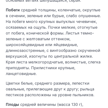
основных ветвях шелушащаяся, серая.
Побеги
средней толщины, коленчатые, округлые
в сечении, зеленые или бурые, слабо опушенные.
На побеге много крупных выпуклых чечевичек,
осязаемых на ощупь. Почки мелкие, отогнутые
от побега, конической формы. Листья темно-
зеленые с желтоватым оттенком,
широкояйцевидные или яйцевидные,
длиннозаостренные, с винтообразно скрученной
верхушкой, изогнуты по центральной жилке.
Края листа мелкогородчатые, волнистые, слегка
приподняты. Прилистники крупные,
ланцетовидные.
Цветки белые, среднего размера, лепестки
овальные, прилегающие друг к другу; рыльца
пестиков расположены на уровне пыльников.
Плоды
средней величины (масса 130 г),