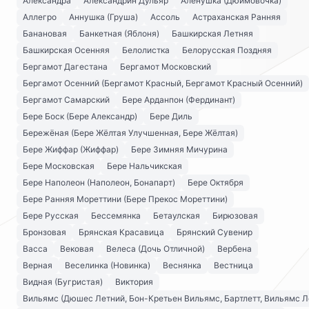
Александра
Александрин Дульяр
Алёнушка (Дюймовочка)
Аллегро
Аннушка (Груша)
Ассоль
Астраханская Ранняя
Банановая
Банкетная (Яблоня)
Башкирская Летняя
Башкирская Осенняя
Белолистка
Белорусская Поздняя
Бергамот Дагестана
Бергамот Московский
Бергамот Осенний (Бергамот Красный, Бергамот Красный Осенний)
Бергамот Самарский
Бере Арданпон (Фердинант)
Бере Боск (Бере Александр)
Бере Диль
Бережёная (Бере Жёлтая Улучшенная, Бере Жёлтая)
Бере Жиффар (Жиффар)
Бере Зимняя Мичурина
Бере Московская
Бере Нальчикская
Бере Наполеон (Наполеон, Бонапарт)
Бере Октября
Бере Ранняя Мореттини (Бере Прекос Мореттини)
Бере Русская
Бессемянка
Бетаулская
Бирюзовая
Бронзовая
Брянская Красавица
Брянский Сувенир
Васса
Вековая
Велеса (Дочь Отличной)
Вербена
Верная
Веселинка (Новинка)
Веснянка
Вестница
Видная (Бугристая)
Виктория
Вильямс (Дюшес Летний, Бон-Кретьен Вильямс, Бартлетт, Вильямс Л