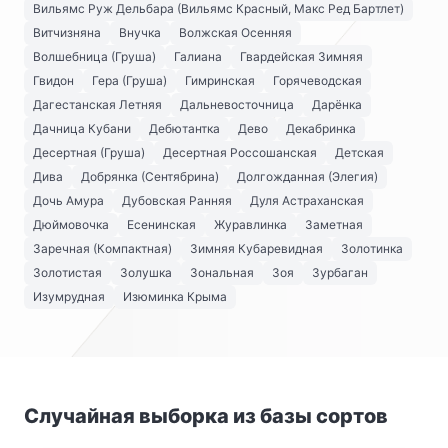
Вильямс Руж Дельбара (Вильямс Красный, Макс Ред Бартлет)
Витчизняна
Внучка
Волжская Осенняя
Волшебница (Груша)
Галиана
Гвардейская Зимняя
Гвидон
Гера (Груша)
Гимринская
Горячеводская
Дагестанская Летняя
Дальневосточница
Дарёнка
Дачница Кубани
Дебютантка
Дево
Декабринка
Десертная (Груша)
Десертная Россошанская
Детская
Дива
Добрянка (Сентябрина)
Долгожданная (Элегия)
Дочь Амура
Дубовская Ранняя
Дуля Астраханская
Дюймовочка
Есенинская
Журавлинка
Заметная
Заречная (Компактная)
Зимняя Кубаревидная
Золотинка
Золотистая
Золушка
Зональная
Зоя
Зурбаган
Изумрудная
Изюминка Крыма
Случайная выборка из базы сортов