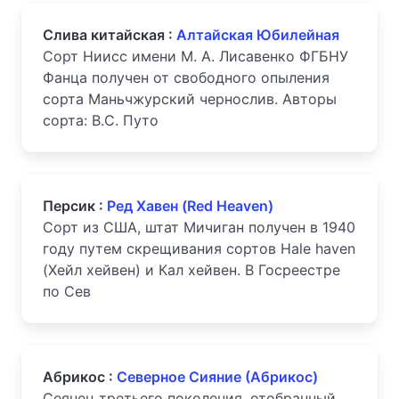
Слива китайская :
Алтайская Юбилейная
Сорт Ниисс имени М. А. Лисавенко ФГБНУ
Фанца получен от свободного опыления
сорта Маньчжурский чернослив. Авторы
сорта: В.С. Путо
Персик :
Ред Хавен (Red Heaven)
Сорт из США, штат Мичиган получен в 1940
году путем скрещивания сортов Hale haven
(Хейл хейвен) и Кал хейвен. В Госреестре
по Сев
Абрикос :
Северное Сияние (Абрикос)
Сеянец третьего поколения, отобранный