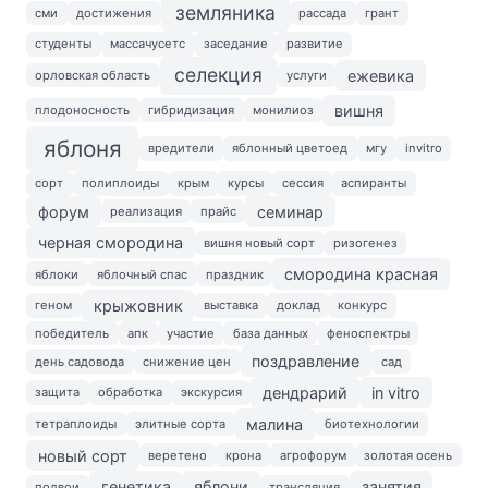
земляника
сми
достижения
рассада
грант
студенты
массачусетс
заседание
развитие
селекция
ежевика
орловская область
услуги
вишня
плодоносность
гибридизация
монилиоз
яблоня
вредители
яблонный цветоед
мгу
invitro
сорт
полиплоиды
крым
курсы
сессия
аспиранты
форум
семинар
реализация
прайс
черная смородина
вишня новый сорт
ризогенез
смородина красная
яблоки
яблочный спас
праздник
крыжовник
геном
выставка
доклад
конкурс
победитель
апк
участие
база данных
феноспектры
поздравление
день садовода
снижение цен
сад
дендрарий
in vitro
защита
обработка
экскурсия
малина
тетраплоиды
элитные сорта
биотехнологии
новый сорт
веретено
крона
агрофорум
золотая осень
генетика
яблони
занятия
подвои
трансляция