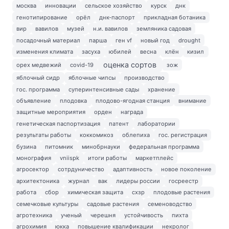
москва
инновации
сельское хозяйство
курск
днк
генотипирование
орёл
днк-паспорт
прикладная ботаника
вир
вавилов
музей
н.и. вавилов
земляника садовая
посадочный материал
парша
ген vf
новый год
drought
изменения климата
засуха
юбилей
весна
клён
кизил
оценка сортов
орех медвежий
covid-19
зож
яблочный сидр
яблочные чипсы
производство
гос. программа
суперинтенсивные сады
хранение
объявление
плодовка
плодово-ягодная станция
внимание
защитные мероприятия
орден
награда
генетическая паспортизация
патент
лаборатории
результаты работы
коккомикоз
облепиха
гос. регистрация
бузина
питомник
минобрнауки
федеральная программа
монография
vniispk
итоги работы
маркетплейс
агросектор
сотрдуничество
адаптивность
новое поколение
архитектоника
журнал
вак
лидеры россии
госреестр
работа
сбор
химическая защита
схзр
плодовые растения
семечковые культуры
садовые растения
семеноводство
агротехника
ученый
черешня
устойчивость
пихта
агрохимия
юкка
повышение квалификации
некролог