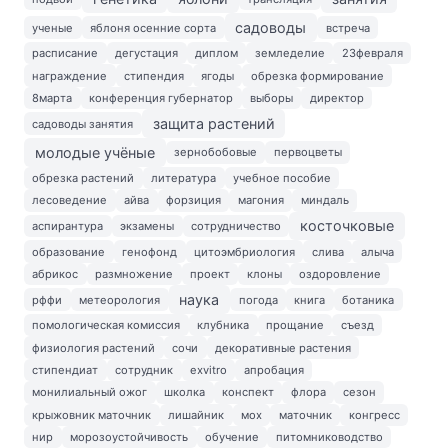
садоводы
ученые
яблоня осенние сорта
встреча
расписание
дегустация
диплом
земледелие
23февраля
награждение
стипендия
ягоды
обрезка формирование
8марта
конференция губернатор
выборы
директор
защита растений
садоводы занятия
молодые учёные
зернобобовые
первоцветы
обрезка растений
литература
учебное пособие
лесоведение
айва
форзиция
магония
миндаль
косточковые
аспирантура
экзамены
сотрудничество
образование
генофонд
цитоэмбриология
слива
алыча
абрикос
размножение
проект
клоны
оздоровление
наука
рффи
метеорология
погода
книга
ботаника
помологическая комиссия
клубника
прощание
съезд
физиология растений
сочи
декоративные растения
стипендиат
сотрудник
exvitro
апробация
монилиальный ожог
школка
конспект
флора
сезон
крыжовник маточник
лишайник
мох
маточник
конгресс
нир
морозоустойчивость
обучение
питомниководство