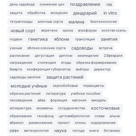
поздравление
день садовода
снижение цен
сад
дендрарий
in vitro
защита
обработка
экскурсия
малина
тетраплоиды
элитные сорта
биотехнологии
новый сорт
веретено
крона
агрофорум
золотая осень
генетика
яблони
занятия
подвои
трансляция
садоводы
ученые
яблоня осенние сорта
встреча
расписание
дегустация
диплом
земледелие
23февраля
награждение
стипендия
ягоды
обрезка формирование
8марта
конференция губернатор
выборы
директор
защита растений
садоводы занятия
молодые учёные
зернобобовые
первоцветы
обрезка растений
литература
учебное пособие
лесоведение
айва
форзиция
магония
миндаль
косточковые
аспирантура
экзамены
сотрудничество
образование
генофонд
цитоэмбриология
слива
алыча
абрикос
размножение
проект
клоны
оздоровление
наука
рффи
метеорология
погода
книга
ботаника