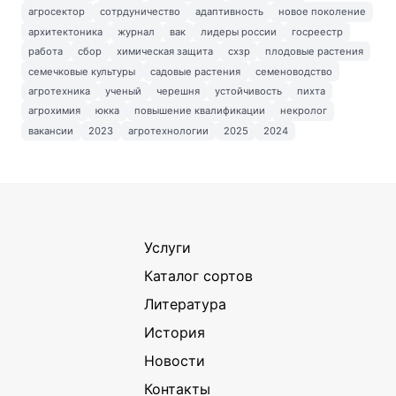
агросектор
сотрдуничество
адаптивность
новое поколение
архитектоника
журнал
вак
лидеры россии
госреестр
работа
сбор
химическая защита
схзр
плодовые растения
семечковые культуры
садовые растения
семеноводство
агротехника
ученый
черешня
устойчивость
пихта
агрохимия
юкка
повышение квалификации
некролог
вакансии
2023
агротехнологии
2025
2024
Услуги
Каталог сортов
Литература
История
Новости
Контакты