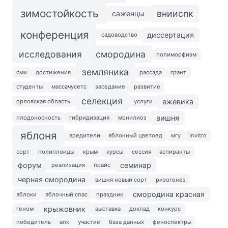
зимостойкость
внииспк
саженцы
конференция
диссертация
садоводство
исследования
смородина
полиморфизм
земляника
сми
достижения
рассада
грант
студенты
массачусетс
заседание
развитие
селекция
ежевика
орловская область
услуги
вишня
плодоносность
гибридизация
монилиоз
яблоня
вредители
яблонный цветоед
мгу
invitro
сорт
полиплоиды
крым
курсы
сессия
аспиранты
форум
семинар
реализация
прайс
черная смородина
вишня новый сорт
ризогенез
смородина красная
яблоки
яблочный спас
праздник
крыжовник
геном
выставка
доклад
конкурс
победитель
апк
участие
база данных
феноспектры