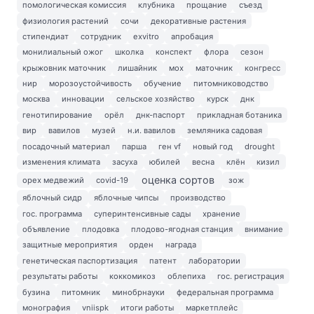
помологическая комиссия
клубника
прощание
съезд
физиология растений
сочи
декоративные растения
стипендиат
сотрудник
exvitro
апробация
монилиальный ожог
школка
конспект
флора
сезон
крыжовник маточник
лишайник
мох
маточник
конгресс
нир
морозоустойчивость
обучение
питомниководство
москва
инновации
сельское хозяйство
курск
днк
генотипирование
орёл
днк-паспорт
прикладная ботаника
вир
вавилов
музей
н.и. вавилов
земляника садовая
посадочный материал
парша
ген vf
новый год
drought
изменения климата
засуха
юбилей
весна
клён
кизил
оценка сортов
орех медвежий
covid-19
зож
яблочный сидр
яблочные чипсы
производство
гос. программа
суперинтенсивные сады
хранение
объявление
плодовка
плодово-ягодная станция
внимание
защитные мероприятия
орден
награда
генетическая паспортизация
патент
лаборатории
результаты работы
коккомикоз
облепиха
гос. регистрация
бузина
питомник
минобрнауки
федеральная программа
монография
vniispk
итоги работы
маркетплейс