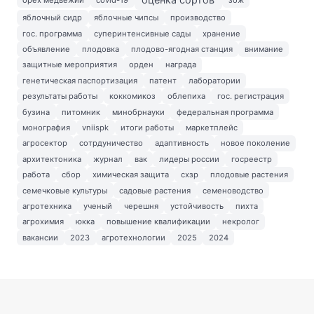
яблочный сидр
яблочные чипсы
производство
гос. программа
суперинтенсивные сады
хранение
объявление
плодовка
плодово-ягодная станция
внимание
защитные мероприятия
орден
награда
генетическая паспортизация
патент
лаборатории
результаты работы
коккомикоз
облепиха
гос. регистрация
бузина
питомник
минобрнауки
федеральная программа
монография
vniispk
итоги работы
маркетплейс
агросектор
сотрдуничество
адаптивность
новое поколение
архитектоника
журнал
вак
лидеры россии
госреестр
работа
сбор
химическая защита
схзр
плодовые растения
семечковые культуры
садовые растения
семеноводство
агротехника
ученый
черешня
устойчивость
пихта
агрохимия
юкка
повышение квалификации
некролог
вакансии
2023
агротехнологии
2025
2024