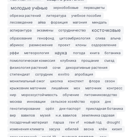
молодые учёные
зернобобовые
первоцветы
обрезка растений
литература
учебное пособие
лесоведение
айва
форзиция
магония
миндаль
косточковые
аспирантура
экзамены
сотрудничество
образование
генофонд
цитоэмбриология
слива
алыча
абрикос
размножение
проект
клоны
оздоровление
наука
рффи
метеорология
погода
книга
ботаника
помологическая комиссия
клубника
прощание
съезд
физиология растений
сочи
декоративные растения
стипендиат
сотрудник
exvitro
апробация
монилиальный ожог
школка
конспект
флора
сезон
крыжовник маточник
лишайник
мох
маточник
конгресс
нир
морозоустойчивость
обучение
питомниководство
москва
инновации
сельское хозяйство
курск
днк
генотипирование
орёл
днк-паспорт
прикладная ботаника
вир
вавилов
музей
н.и. вавилов
земляника садовая
посадочный материал
парша
ген vf
новый год
drought
изменения климата
засуха
юбилей
весна
клён
кизил
оценка сортов
орех медвежий
covid-19
зож