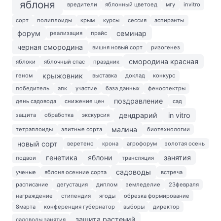
яблоня
вредители
яблонный цветоед
мгу
invitro
сорт
полиплоиды
крым
курсы
сессия
аспиранты
форум
семинар
реализация
прайс
черная смородина
вишня новый сорт
ризогенез
смородина красная
яблоки
яблочный спас
праздник
крыжовник
геном
выставка
доклад
конкурс
победитель
апк
участие
база данных
феноспектры
поздравление
день садовода
снижение цен
сад
дендрарий
in vitro
защита
обработка
экскурсия
малина
тетраплоиды
элитные сорта
биотехнологии
новый сорт
веретено
крона
агрофорум
золотая осень
генетика
яблони
занятия
подвои
трансляция
садоводы
ученые
яблоня осенние сорта
встреча
расписание
дегустация
диплом
земледелие
23февраля
награждение
стипендия
ягоды
обрезка формирование
8марта
конференция губернатор
выборы
директор
защита растений
садоводы занятия