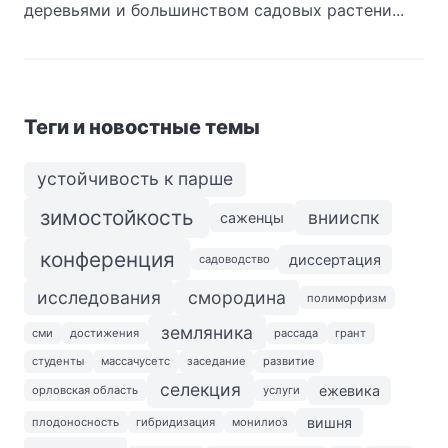
деревьями и большинством садовых растени...
Теги и новостные темы
устойчивость к парше
зимостойкость
внииспк
саженцы
конференция
диссертация
садоводство
исследования
смородина
полиморфизм
земляника
сми
достижения
рассада
грант
студенты
массачусетс
заседание
развитие
селекция
ежевика
орловская область
услуги
вишня
плодоносность
гибридизация
монилиоз