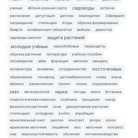
садоводы
ученые
яблоня осенние сорта
встреча
расписание
дегустация
диплом
земледелие
23февраля
награждение
стипендия
ягоды
обрезка формирование
8марта
конференция губернатор
выборы
директор
защита растений
садоводы занятия
молодые учёные
зернобобовые
первоцветы
обрезка растений
литература
учебное пособие
лесоведение
айва
форзиция
магония
миндаль
косточковые
аспирантура
экзамены
сотрудничество
образование
генофонд
цитоэмбриология
слива
алыча
абрикос
размножение
проект
клоны
оздоровление
наука
рффи
метеорология
погода
книга
ботаника
помологическая комиссия
клубника
прощание
съезд
физиология растений
сочи
декоративные растения
стипендиат
сотрудник
exvitro
апробация
монилиальный ожог
школка
конспект
флора
сезон
крыжовник маточник
лишайник
мох
маточник
конгресс
нир
морозоустойчивость
обучение
питомниководство