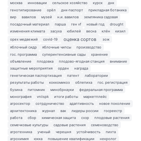
москва
инновации
сельское хозяйство
курск
днк
генотипирование
орёл
днк-паспорт
прикладная ботаника
вир
вавилов
музей
н.и. вавилов
земляника садовая
посадочный материал
парша
ген vf
новый год
drought
изменения климата
засуха
юбилей
весна
клён
кизил
оценка сортов
орех медвежий
covid-19
зож
яблочный сидр
яблочные чипсы
производство
гос. программа
суперинтенсивные сады
хранение
объявление
плодовка
плодово-ягодная станция
внимание
защитные мероприятия
орден
награда
генетическая паспортизация
патент
лаборатории
результаты работы
коккомикоз
облепиха
гос. регистрация
бузина
питомник
минобрнауки
федеральная программа
монография
vniispk
итоги работы
маркетплейс
агросектор
сотрдуничество
адаптивность
новое поколение
архитектоника
журнал
вак
лидеры россии
госреестр
работа
сбор
химическая защита
схзр
плодовые растения
семечковые культуры
садовые растения
семеноводство
агротехника
ученый
черешня
устойчивость
пихта
агрохимия
юкка
повышение квалификации
некролог