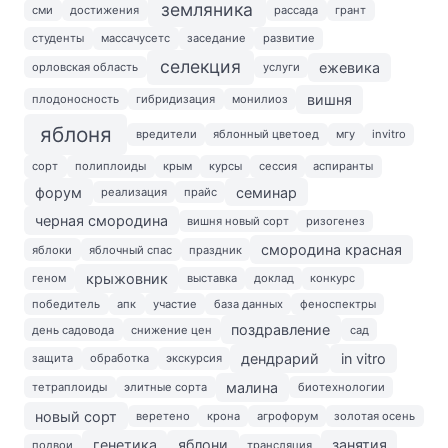
земляника
сми
достижения
рассада
грант
студенты
массачусетс
заседание
развитие
селекция
ежевика
орловская область
услуги
вишня
плодоносность
гибридизация
монилиоз
яблоня
вредители
яблонный цветоед
мгу
invitro
сорт
полиплоиды
крым
курсы
сессия
аспиранты
форум
семинар
реализация
прайс
черная смородина
вишня новый сорт
ризогенез
смородина красная
яблоки
яблочный спас
праздник
крыжовник
геном
выставка
доклад
конкурс
победитель
апк
участие
база данных
феноспектры
поздравление
день садовода
снижение цен
сад
дендрарий
in vitro
защита
обработка
экскурсия
малина
тетраплоиды
элитные сорта
биотехнологии
новый сорт
веретено
крона
агрофорум
золотая осень
генетика
яблони
занятия
подвои
трансляция