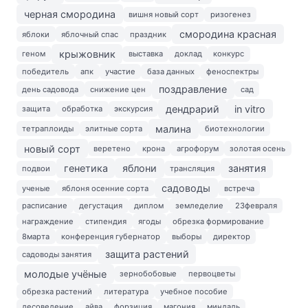
черная смородина
вишня новый сорт
ризогенез
смородина красная
яблоки
яблочный спас
праздник
крыжовник
геном
выставка
доклад
конкурс
победитель
апк
участие
база данных
феноспектры
поздравление
день садовода
снижение цен
сад
дендрарий
in vitro
защита
обработка
экскурсия
малина
тетраплоиды
элитные сорта
биотехнологии
новый сорт
веретено
крона
агрофорум
золотая осень
генетика
яблони
занятия
подвои
трансляция
садоводы
ученые
яблоня осенние сорта
встреча
расписание
дегустация
диплом
земледелие
23февраля
награждение
стипендия
ягоды
обрезка формирование
8марта
конференция губернатор
выборы
директор
защита растений
садоводы занятия
молодые учёные
зернобобовые
первоцветы
обрезка растений
литература
учебное пособие
лесоведение
айва
форзиция
магония
миндаль