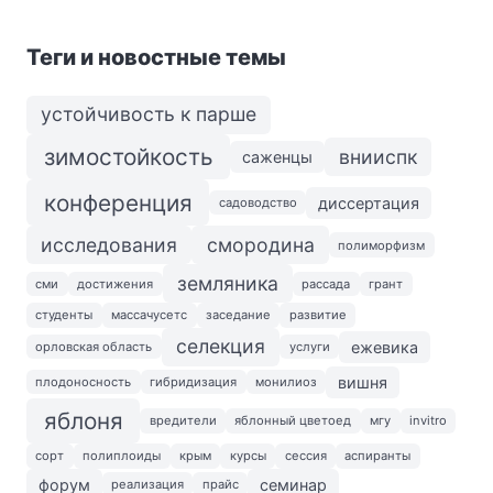
Теги и новостные темы
устойчивость к парше
зимостойкость
внииспк
саженцы
конференция
диссертация
садоводство
исследования
смородина
полиморфизм
земляника
сми
достижения
рассада
грант
студенты
массачусетс
заседание
развитие
селекция
ежевика
орловская область
услуги
вишня
плодоносность
гибридизация
монилиоз
яблоня
вредители
яблонный цветоед
мгу
invitro
сорт
полиплоиды
крым
курсы
сессия
аспиранты
форум
семинар
реализация
прайс