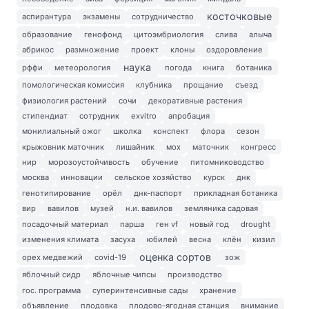
косточковые
аспирантура
экзамены
сотрудничество
образование
генофонд
цитоэмбриология
слива
алыча
абрикос
размножение
проект
клоны
оздоровление
наука
рффи
метеорология
погода
книга
ботаника
помологическая комиссия
клубника
прощание
съезд
физиология растений
сочи
декоративные растения
стипендиат
сотрудник
exvitro
апробация
монилиальный ожог
школка
конспект
флора
сезон
крыжовник маточник
лишайник
мох
маточник
конгресс
нир
морозоустойчивость
обучение
питомниководство
москва
инновации
сельское хозяйство
курск
днк
генотипирование
орёл
днк-паспорт
прикладная ботаника
вир
вавилов
музей
н.и. вавилов
земляника садовая
посадочный материал
парша
ген vf
новый год
drought
изменения климата
засуха
юбилей
весна
клён
кизил
оценка сортов
орех медвежий
covid-19
зож
яблочный сидр
яблочные чипсы
производство
гос. программа
суперинтенсивные сады
хранение
объявление
плодовка
плодово-ягодная станция
внимание