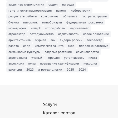
защитные мероприятия
орден
награда
генетическая паспортизация
патент
лаборатории
результаты работы
коккомикоз
облепиха
гос. регистрация
бузина
питомник
минобрнауки
федеральная программа
монография
vniispk
итоги работы
маркетплейс
агросектор
сотрдуничество
адаптивность
новое поколение
архитектоника
журнал
вак
лидеры россии
госреестр
работа
сбор
химическая защита
схзр
плодовые растения
семечковые культуры
садовые растения
семеноводство
агротехника
ученый
черешня
устойчивость
пихта
агрохимия
юкка
повышение квалификации
некролог
вакансии
2023
агротехнологии
2025
2024
Услуги
Каталог сортов