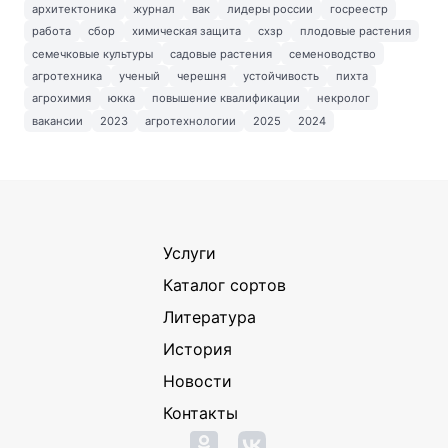
архитектоника
журнал
вак
лидеры россии
госреестр
работа
сбор
химическая защита
схзр
плодовые растения
семечковые культуры
садовые растения
семеноводство
агротехника
ученый
черешня
устойчивость
пихта
агрохимия
юкка
повышение квалификации
некролог
вакансии
2023
агротехнологии
2025
2024
Услуги
Каталог сортов
Литература
История
Новости
Контакты