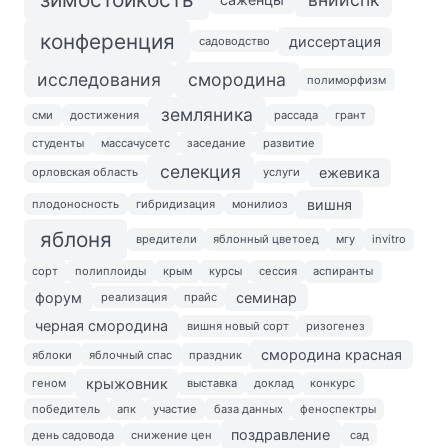
конференция
диссертация
садоводство
исследования
смородина
полиморфизм
земляника
сми
достижения
рассада
грант
студенты
массачусетс
заседание
развитие
селекция
ежевика
орловская область
услуги
вишня
плодоносность
гибридизация
монилиоз
яблоня
вредители
яблонный цветоед
мгу
invitro
сорт
полиплоиды
крым
курсы
сессия
аспиранты
форум
семинар
реализация
прайс
черная смородина
вишня новый сорт
ризогенез
смородина красная
яблоки
яблочный спас
праздник
крыжовник
геном
выставка
доклад
конкурс
победитель
апк
участие
база данных
феноспектры
поздравление
день садовода
снижение цен
сад