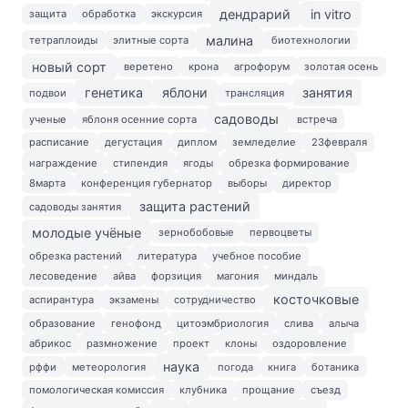
дендрарий
in vitro
защита
обработка
экскурсия
малина
тетраплоиды
элитные сорта
биотехнологии
новый сорт
веретено
крона
агрофорум
золотая осень
генетика
яблони
занятия
подвои
трансляция
садоводы
ученые
яблоня осенние сорта
встреча
расписание
дегустация
диплом
земледелие
23февраля
награждение
стипендия
ягоды
обрезка формирование
8марта
конференция губернатор
выборы
директор
защита растений
садоводы занятия
молодые учёные
зернобобовые
первоцветы
обрезка растений
литература
учебное пособие
лесоведение
айва
форзиция
магония
миндаль
косточковые
аспирантура
экзамены
сотрудничество
образование
генофонд
цитоэмбриология
слива
алыча
абрикос
размножение
проект
клоны
оздоровление
наука
рффи
метеорология
погода
книга
ботаника
помологическая комиссия
клубника
прощание
съезд