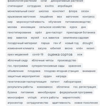
физиология растений
сочи
декоративные растения
стипендиат
сотрудник
exvitro
апробация
монилиальный ожог
школка
конспект
флора
сезон
крыжовник маточник
лишайник
мох
маточник
конгресс
нир
морозоустойчивость
обучение
питомниководство
москва
инновации
сельское хозяйство
курск
днк
генотипирование
орёл
днк-паспорт
прикладная ботаника
вир
вавилов
музей
н.и. вавилов
земляника садовая
посадочный материал
парша
ген vf
новый год
drought
изменения климата
засуха
юбилей
весна
клён
кизил
оценка сортов
орех медвежий
covid-19
зож
яблочный сидр
яблочные чипсы
производство
гос. программа
суперинтенсивные сады
хранение
объявление
плодовка
плодово-ягодная станция
внимание
защитные мероприятия
орден
награда
генетическая паспортизация
патент
лаборатории
результаты работы
коккомикоз
облепиха
гос. регистрация
бузина
питомник
минобрнауки
федеральная программа
монография
vniispk
итоги работы
маркетплейс
агросектор
сотрдуничество
адаптивность
новое поколение