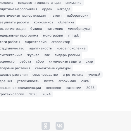
лодовка
плодово-ягодная станция
внимание
ащитные мероприятия
орден
награда
енетическая паспортизация
патент
лаборатории
езультаты работы
коккомикоз
облепиха
ос. регистрация
бузина
питомник
минобрнауки
едеральная программа
монография
vniispk
тоги работы
маркетплейс
агросектор
отрдуничество
адаптивность
новое поколение
рхитектоника
журнал
вак
лидеры россии
осреестр
работа
сбор
химическая защита
схзр
лодовые растения
семечковые культуры
адовые растения
семеноводство
агротехника
ученый
ерешня
устойчивость
пихта
агрохимия
юкка
овышение квалификации
некролог
вакансии
2023
гротехнологии
2025
2024