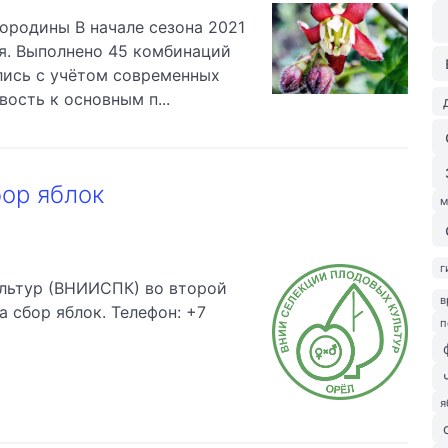
ородины В начале сезона 2021
я. Выполнено 45 комбинаций
лись с учётом современных
ость к основным п...
ор яблок
м
г
льтур (ВНИИСПК) во второй
в
 сбор яблок. Телефон: +7
п
я