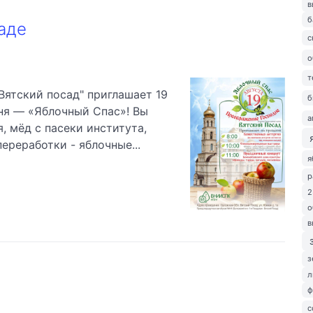
в
б
аде
с
о
т
ятский посад" приглашает 19
б
ня — «Яблочный Спас»! Вы
а
 мёд с пасеки института,
ереработки - яблочные...
я
р
2
о
в
з
л
ф
с