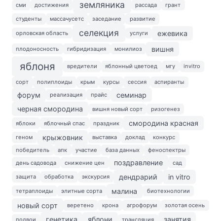
земляника
сми
достижения
рассада
грант
студенты
массачусетс
заседание
развитие
селекция
ежевика
орловская область
услуги
вишня
плодоносность
гибридизация
монилиоз
яблоня
вредители
яблонный цветоед
мгу
invitro
сорт
полиплоиды
крым
курсы
сессия
аспиранты
форум
семинар
реализация
прайс
черная смородина
вишня новый сорт
ризогенез
смородина красная
яблоки
яблочный спас
праздник
крыжовник
геном
выставка
доклад
конкурс
победитель
апк
участие
база данных
феноспектры
поздравление
день садовода
снижение цен
сад
дендрарий
in vitro
защита
обработка
экскурсия
малина
тетраплоиды
элитные сорта
биотехнологии
новый сорт
веретено
крона
агрофорум
золотая осень
генетика
яблони
занятия
подвои
трансляция