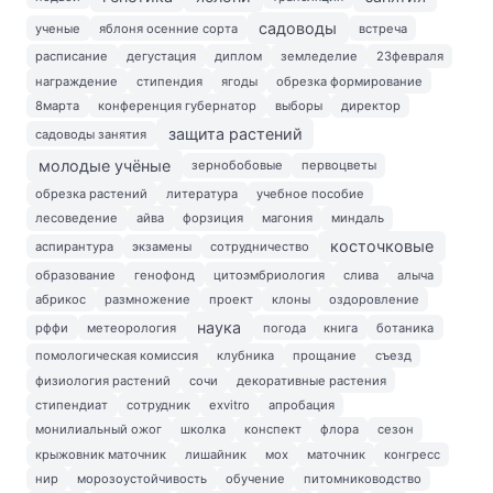
садоводы
ученые
яблоня осенние сорта
встреча
расписание
дегустация
диплом
земледелие
23февраля
награждение
стипендия
ягоды
обрезка формирование
8марта
конференция губернатор
выборы
директор
защита растений
садоводы занятия
молодые учёные
зернобобовые
первоцветы
обрезка растений
литература
учебное пособие
лесоведение
айва
форзиция
магония
миндаль
косточковые
аспирантура
экзамены
сотрудничество
образование
генофонд
цитоэмбриология
слива
алыча
абрикос
размножение
проект
клоны
оздоровление
наука
рффи
метеорология
погода
книга
ботаника
помологическая комиссия
клубника
прощание
съезд
физиология растений
сочи
декоративные растения
стипендиат
сотрудник
exvitro
апробация
монилиальный ожог
школка
конспект
флора
сезон
крыжовник маточник
лишайник
мох
маточник
конгресс
нир
морозоустойчивость
обучение
питомниководство