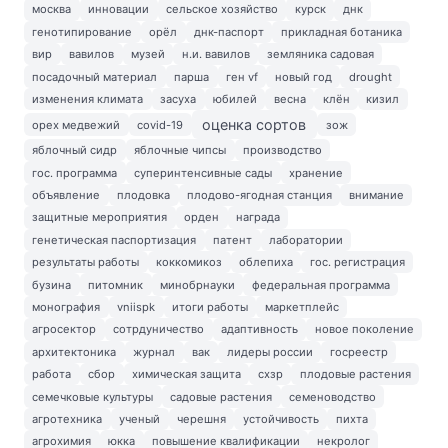
москва
инновации
сельское хозяйство
курск
днк
генотипирование
орёл
днк-паспорт
прикладная ботаника
вир
вавилов
музей
н.и. вавилов
земляника садовая
посадочный материал
парша
ген vf
новый год
drought
изменения климата
засуха
юбилей
весна
клён
кизил
оценка сортов
орех медвежий
covid-19
зож
яблочный сидр
яблочные чипсы
производство
гос. программа
суперинтенсивные сады
хранение
объявление
плодовка
плодово-ягодная станция
внимание
защитные мероприятия
орден
награда
генетическая паспортизация
патент
лаборатории
результаты работы
коккомикоз
облепиха
гос. регистрация
бузина
питомник
минобрнауки
федеральная программа
монография
vniispk
итоги работы
маркетплейс
агросектор
сотрдуничество
адаптивность
новое поколение
архитектоника
журнал
вак
лидеры россии
госреестр
работа
сбор
химическая защита
схзр
плодовые растения
семечковые культуры
садовые растения
семеноводство
агротехника
ученый
черешня
устойчивость
пихта
агрохимия
юкка
повышение квалификации
некролог