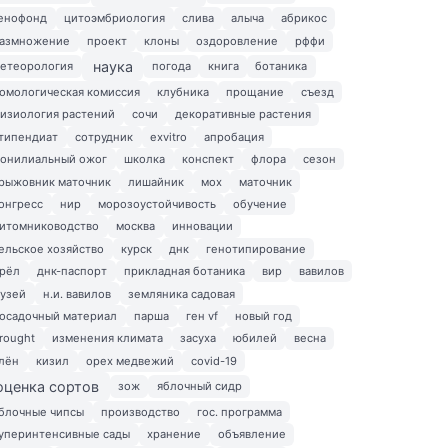
енофонд
цитоэмбриология
слива
алыча
абрикос
азмножение
проект
клоны
оздоровление
рффи
наука
етеорология
погода
книга
ботаника
омологическая комиссия
клубника
прощание
съезд
изиология растений
сочи
декоративные растения
типендиат
сотрудник
exvitro
апробация
онилиальный ожог
школка
конспект
флора
сезон
рыжовник маточник
лишайник
мох
маточник
онгресс
нир
морозоустойчивость
обучение
итомниководство
москва
инновации
ельское хозяйство
курск
днк
генотипирование
рёл
днк-паспорт
прикладная ботаника
вир
вавилов
узей
н.и. вавилов
земляника садовая
осадочный материал
парша
ген vf
новый год
rought
изменения климата
засуха
юбилей
весна
лён
кизил
орех медвежий
covid-19
оценка сортов
зож
яблочный сидр
блочные чипсы
производство
гос. программа
уперинтенсивные сады
хранение
объявление