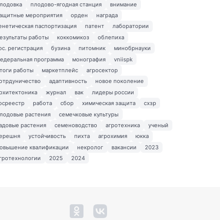
лодовка
плодово-ягодная станция
внимание
ащитные мероприятия
орден
награда
енетическая паспортизация
патент
лаборатории
езультаты работы
коккомикоз
облепиха
ос. регистрация
бузина
питомник
минобрнауки
едеральная программа
монография
vniispk
тоги работы
маркетплейс
агросектор
отрдуничество
адаптивность
новое поколение
рхитектоника
журнал
вак
лидеры россии
осреестр
работа
сбор
химическая защита
схзр
лодовые растения
семечковые культуры
адовые растения
семеноводство
агротехника
ученый
ерешня
устойчивость
пихта
агрохимия
юкка
овышение квалификации
некролог
вакансии
2023
гротехнологии
2025
2024