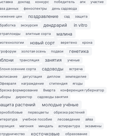
ыставка
доклад
конкурс
победитель
апк
участие
аза данных
феноспектры
день садовода
поздравление
нижение цен
сад
защита
дендрарий
in vitro
бработка
экскурсия
малина
етраплоиды
элитные сорта
новый сорт
иотехнологии
веретено
крона
генетика
грофорум
золотая осень
подвои
яблони
занятия
трансляция
ученые
садоводы
блоня осенние сорта
встреча
асписание
дегустация
диплом
земледелие
3февраля
награждение
стипендия
ягоды
брезка формирование
8марта
конференция губернатор
ыборы
директор
садоводы занятия
защита растений
молодые учёные
ернобобовые
первоцветы
обрезка растений
итература
учебное пособие
лесоведение
айва
орзиция
магония
миндаль
аспирантура
экзамены
косточковые
отрудничество
образование