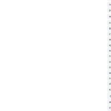
г
р
м
п
ф
с
м
к
к
п
с
о
м
п
d
к
я
с