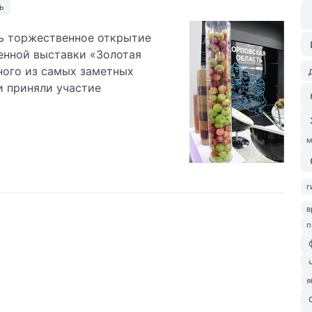
ь
сь торжественное открытие
нной выставки «Золотая
ного из самых заметных
и приняли участие
м
г
в
п
я