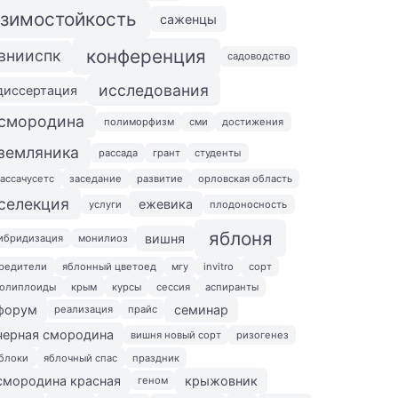
зимостойкость
саженцы
конференция
внииспк
садоводство
исследования
диссертация
смородина
полиморфизм
сми
достижения
земляника
рассада
грант
студенты
ассачусетс
заседание
развитие
орловская область
селекция
ежевика
услуги
плодоносность
яблоня
вишня
ибридизация
монилиоз
редители
яблонный цветоед
мгу
invitro
сорт
олиплоиды
крым
курсы
сессия
аспиранты
форум
семинар
реализация
прайс
черная смородина
вишня новый сорт
ризогенез
блоки
яблочный спас
праздник
смородина красная
крыжовник
геном