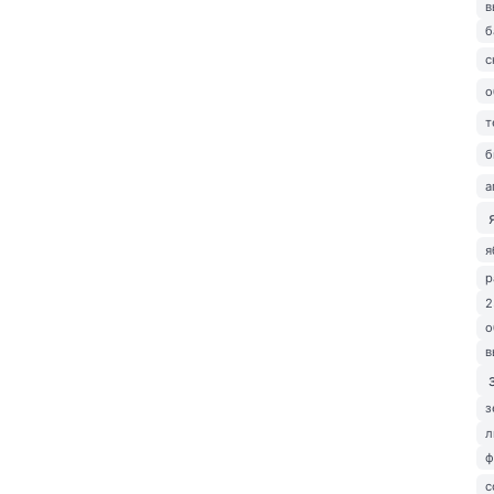
в
б
с
о
т
б
а
я
р
2
о
в
з
л
ф
с