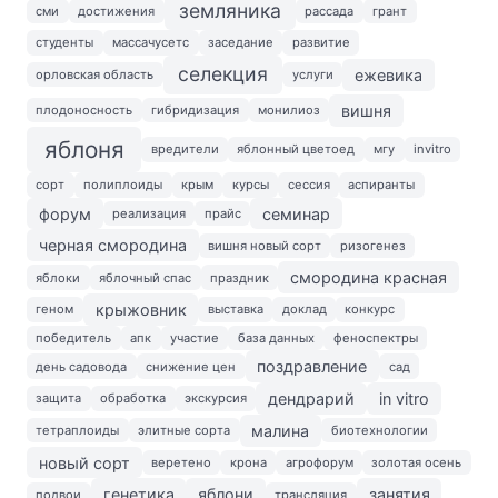
земляника
сми
достижения
рассада
грант
студенты
массачусетс
заседание
развитие
селекция
ежевика
орловская область
услуги
вишня
плодоносность
гибридизация
монилиоз
яблоня
вредители
яблонный цветоед
мгу
invitro
сорт
полиплоиды
крым
курсы
сессия
аспиранты
форум
семинар
реализация
прайс
черная смородина
вишня новый сорт
ризогенез
смородина красная
яблоки
яблочный спас
праздник
крыжовник
геном
выставка
доклад
конкурс
победитель
апк
участие
база данных
феноспектры
поздравление
день садовода
снижение цен
сад
дендрарий
in vitro
защита
обработка
экскурсия
малина
тетраплоиды
элитные сорта
биотехнологии
новый сорт
веретено
крона
агрофорум
золотая осень
генетика
яблони
занятия
подвои
трансляция