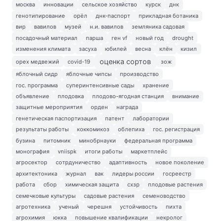
москва
инновации
сельское хозяйство
курск
днк
генотипирование
орёл
днк-паспорт
прикладная ботаника
вир
вавилов
музей
н.и. вавилов
земляника садовая
посадочный материал
парша
ген vf
новый год
drought
изменения климата
засуха
юбилей
весна
клён
кизил
оценка сортов
орех медвежий
covid-19
зож
яблочный сидр
яблочные чипсы
производство
гос. программа
суперинтенсивные сады
хранение
объявление
плодовка
плодово-ягодная станция
внимание
защитные мероприятия
орден
награда
генетическая паспортизация
патент
лаборатории
результаты работы
коккомикоз
облепиха
гос. регистрация
бузина
питомник
минобрнауки
федеральная программа
монография
vniispk
итоги работы
маркетплейс
агросектор
сотрдуничество
адаптивность
новое поколение
архитектоника
журнал
вак
лидеры россии
госреестр
работа
сбор
химическая защита
схзр
плодовые растения
семечковые культуры
садовые растения
семеноводство
агротехника
ученый
черешня
устойчивость
пихта
агрохимия
юкка
повышение квалификации
некролог