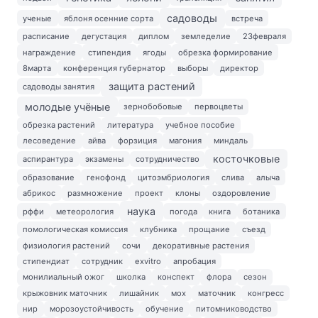
садоводы
ученые
яблоня осенние сорта
встреча
расписание
дегустация
диплом
земледелие
23февраля
награждение
стипендия
ягоды
обрезка формирование
8марта
конференция губернатор
выборы
директор
защита растений
садоводы занятия
молодые учёные
зернобобовые
первоцветы
обрезка растений
литература
учебное пособие
лесоведение
айва
форзиция
магония
миндаль
косточковые
аспирантура
экзамены
сотрудничество
образование
генофонд
цитоэмбриология
слива
алыча
абрикос
размножение
проект
клоны
оздоровление
наука
рффи
метеорология
погода
книга
ботаника
помологическая комиссия
клубника
прощание
съезд
физиология растений
сочи
декоративные растения
стипендиат
сотрудник
exvitro
апробация
монилиальный ожог
школка
конспект
флора
сезон
крыжовник маточник
лишайник
мох
маточник
конгресс
нир
морозоустойчивость
обучение
питомниководство