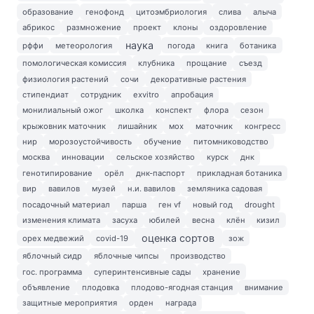
образование
генофонд
цитоэмбриология
слива
алыча
абрикос
размножение
проект
клоны
оздоровление
наука
рффи
метеорология
погода
книга
ботаника
помологическая комиссия
клубника
прощание
съезд
физиология растений
сочи
декоративные растения
стипендиат
сотрудник
exvitro
апробация
монилиальный ожог
школка
конспект
флора
сезон
крыжовник маточник
лишайник
мох
маточник
конгресс
нир
морозоустойчивость
обучение
питомниководство
москва
инновации
сельское хозяйство
курск
днк
генотипирование
орёл
днк-паспорт
прикладная ботаника
вир
вавилов
музей
н.и. вавилов
земляника садовая
посадочный материал
парша
ген vf
новый год
drought
изменения климата
засуха
юбилей
весна
клён
кизил
оценка сортов
орех медвежий
covid-19
зож
яблочный сидр
яблочные чипсы
производство
гос. программа
суперинтенсивные сады
хранение
объявление
плодовка
плодово-ягодная станция
внимание
защитные мероприятия
орден
награда