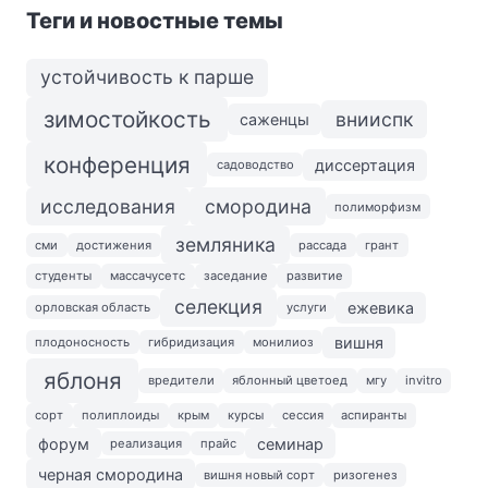
Теги и новостные темы
устойчивость к парше
зимостойкость
внииспк
саженцы
конференция
диссертация
садоводство
исследования
смородина
полиморфизм
земляника
сми
достижения
рассада
грант
студенты
массачусетс
заседание
развитие
селекция
ежевика
орловская область
услуги
вишня
плодоносность
гибридизация
монилиоз
яблоня
вредители
яблонный цветоед
мгу
invitro
сорт
полиплоиды
крым
курсы
сессия
аспиранты
форум
семинар
реализация
прайс
черная смородина
вишня новый сорт
ризогенез