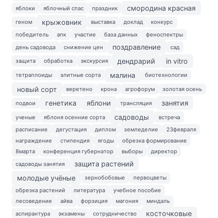
смородина красная
яблоки
яблочный спас
праздник
крыжовник
геном
выставка
доклад
конкурс
победитель
апк
участие
база данных
феноспектры
поздравление
день садовода
снижение цен
сад
дендрарий
in vitro
защита
обработка
экскурсия
малина
тетраплоиды
элитные сорта
биотехнологии
новый сорт
веретено
крона
агрофорум
золотая осень
генетика
яблони
занятия
подвои
трансляция
садоводы
ученые
яблоня осенние сорта
встреча
расписание
дегустация
диплом
земледелие
23февраля
награждение
стипендия
ягоды
обрезка формирование
8марта
конференция губернатор
выборы
директор
защита растений
садоводы занятия
молодые учёные
зернобобовые
первоцветы
обрезка растений
литература
учебное пособие
лесоведение
айва
форзиция
магония
миндаль
косточковые
аспирантура
экзамены
сотрудничество