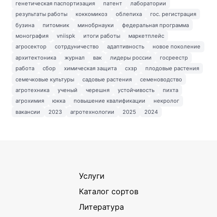
генетическая паспортизация
патент
лаборатории
результаты работы
коккомикоз
облепиха
гос. регистрация
бузина
питомник
минобрнауки
федеральная программа
монография
vniispk
итоги работы
маркетплейс
агросектор
сотрдуничество
адаптивность
новое поколение
архитектоника
журнал
вак
лидеры россии
госреестр
работа
сбор
химическая защита
схзр
плодовые растения
семечковые культуры
садовые растения
семеноводство
агротехника
ученый
черешня
устойчивость
пихта
агрохимия
юкка
повышение квалификации
некролог
вакансии
2023
агротехнологии
2025
2024
Услуги
Каталог сортов
Литература