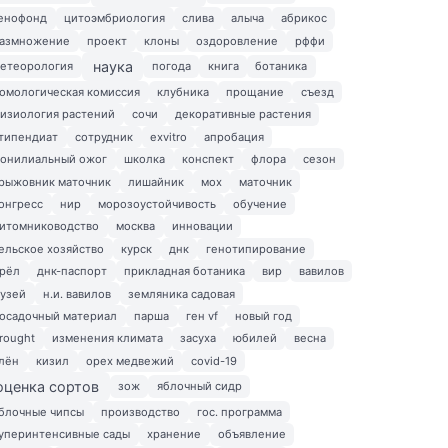
енофонд
цитоэмбриология
слива
алыча
абрикос
азмножение
проект
клоны
оздоровление
рффи
наука
етеорология
погода
книга
ботаника
омологическая комиссия
клубника
прощание
съезд
изиология растений
сочи
декоративные растения
типендиат
сотрудник
exvitro
апробация
онилиальный ожог
школка
конспект
флора
сезон
рыжовник маточник
лишайник
мох
маточник
онгресс
нир
морозоустойчивость
обучение
итомниководство
москва
инновации
ельское хозяйство
курск
днк
генотипирование
рёл
днк-паспорт
прикладная ботаника
вир
вавилов
узей
н.и. вавилов
земляника садовая
осадочный материал
парша
ген vf
новый год
rought
изменения климата
засуха
юбилей
весна
лён
кизил
орех медвежий
covid-19
оценка сортов
зож
яблочный сидр
блочные чипсы
производство
гос. программа
уперинтенсивные сады
хранение
объявление