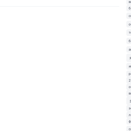
в
б
с
о
т
б
а
я
р
2
о
в
з
л
ф
с