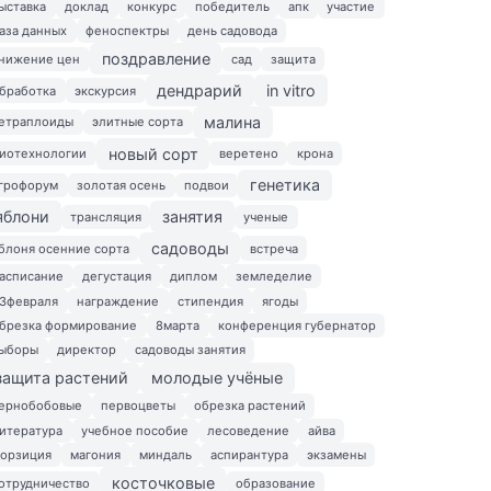
ыставка
доклад
конкурс
победитель
апк
участие
аза данных
феноспектры
день садовода
поздравление
нижение цен
сад
защита
дендрарий
in vitro
бработка
экскурсия
малина
етраплоиды
элитные сорта
новый сорт
иотехнологии
веретено
крона
генетика
грофорум
золотая осень
подвои
яблони
занятия
трансляция
ученые
садоводы
блоня осенние сорта
встреча
асписание
дегустация
диплом
земледелие
3февраля
награждение
стипендия
ягоды
брезка формирование
8марта
конференция губернатор
ыборы
директор
садоводы занятия
защита растений
молодые учёные
ернобобовые
первоцветы
обрезка растений
итература
учебное пособие
лесоведение
айва
орзиция
магония
миндаль
аспирантура
экзамены
косточковые
отрудничество
образование