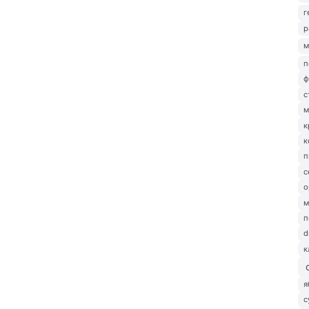
г
р
м
п
ф
с
м
к
к
п
с
о
м
п
d
к
я
с