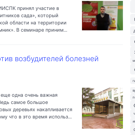
ИИСПК принял участие в
итников сада», который
кой области на территории
ник». В семинаре приним...
тив возбудителей болезней
м
г
в
 еще одна очень важная
п
 Ведь самое большое
довых деревьях накапливается
му что в это время использ...
я