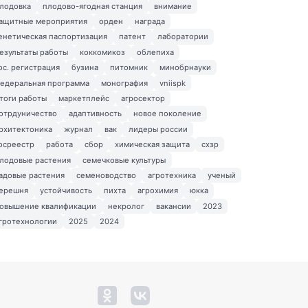
лодовка
плодово-ягодная станция
внимание
ащитные мероприятия
орден
награда
енетическая паспортизация
патент
лаборатории
езультаты работы
коккомикоз
облепиха
ос. регистрация
бузина
питомник
минобрнауки
едеральная программа
монография
vniispk
тоги работы
маркетплейс
агросектор
отрдуничество
адаптивность
новое поколение
рхитектоника
журнал
вак
лидеры россии
осреестр
работа
сбор
химическая защита
схзр
лодовые растения
семечковые культуры
адовые растения
семеноводство
агротехника
ученый
ерешня
устойчивость
пихта
агрохимия
юкка
овышение квалификации
некролог
вакансии
2023
гротехнологии
2025
2024