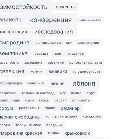
зимостойкость
саженцы
конференция
внииспк
садоводство
исследования
диссертация
смородина
полиморфизм
сми
достижения
земляника
рассада
грант
студенты
ассачусетс
заседание
развитие
орловская область
селекция
ежевика
услуги
плодоносность
яблоня
вишня
ибридизация
монилиоз
редители
яблонный цветоед
мгу
invitro
сорт
олиплоиды
крым
курсы
сессия
аспиранты
форум
семинар
реализация
прайс
черная смородина
вишня новый сорт
ризогенез
блоки
яблочный спас
праздник
смородина красная
крыжовник
геном