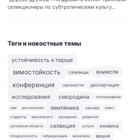
селекционеры по субтропическим культу...
Теги и новостные темы
устойчивость к парше
зимостойкость
внииспк
саженцы
конференция
диссертация
садоводство
исследования
смородина
полиморфизм
земляника
сми
достижения
рассада
грант
студенты
массачусетс
заседание
развитие
селекция
ежевика
орловская область
услуги
вишня
плодоносность
гибридизация
монилиоз