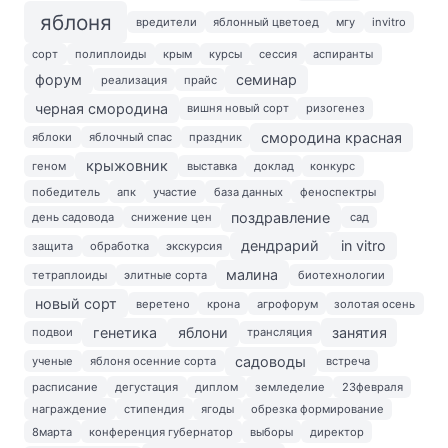
яблоня
вредители
яблонный цветоед
мгу
invitro
сорт
полиплоиды
крым
курсы
сессия
аспиранты
форум
семинар
реализация
прайс
черная смородина
вишня новый сорт
ризогенез
смородина красная
яблоки
яблочный спас
праздник
крыжовник
геном
выставка
доклад
конкурс
победитель
апк
участие
база данных
феноспектры
поздравление
день садовода
снижение цен
сад
дендрарий
in vitro
защита
обработка
экскурсия
малина
тетраплоиды
элитные сорта
биотехнологии
новый сорт
веретено
крона
агрофорум
золотая осень
генетика
яблони
занятия
подвои
трансляция
садоводы
ученые
яблоня осенние сорта
встреча
расписание
дегустация
диплом
земледелие
23февраля
награждение
стипендия
ягоды
обрезка формирование
8марта
конференция губернатор
выборы
директор