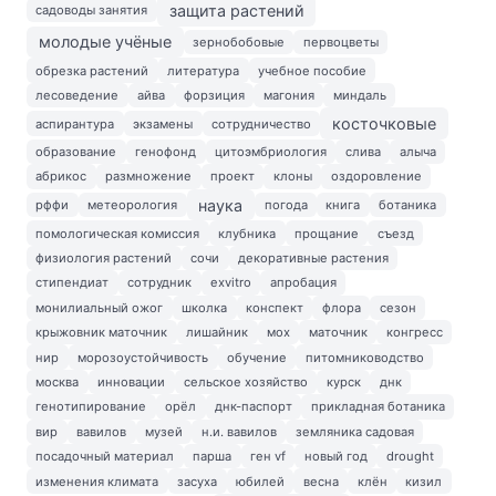
защита растений
садоводы занятия
молодые учёные
зернобобовые
первоцветы
обрезка растений
литература
учебное пособие
лесоведение
айва
форзиция
магония
миндаль
косточковые
аспирантура
экзамены
сотрудничество
образование
генофонд
цитоэмбриология
слива
алыча
абрикос
размножение
проект
клоны
оздоровление
наука
рффи
метеорология
погода
книга
ботаника
помологическая комиссия
клубника
прощание
съезд
физиология растений
сочи
декоративные растения
стипендиат
сотрудник
exvitro
апробация
монилиальный ожог
школка
конспект
флора
сезон
крыжовник маточник
лишайник
мох
маточник
конгресс
нир
морозоустойчивость
обучение
питомниководство
москва
инновации
сельское хозяйство
курск
днк
генотипирование
орёл
днк-паспорт
прикладная ботаника
вир
вавилов
музей
н.и. вавилов
земляника садовая
посадочный материал
парша
ген vf
новый год
drought
изменения климата
засуха
юбилей
весна
клён
кизил