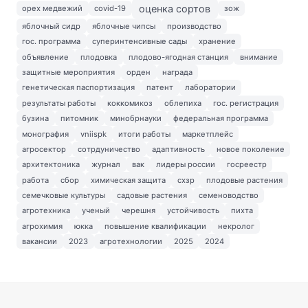
оценка сортов
орех медвежий
covid-19
зож
яблочный сидр
яблочные чипсы
производство
гос. программа
суперинтенсивные сады
хранение
объявление
плодовка
плодово-ягодная станция
внимание
защитные мероприятия
орден
награда
генетическая паспортизация
патент
лаборатории
результаты работы
коккомикоз
облепиха
гос. регистрация
бузина
питомник
минобрнауки
федеральная программа
монография
vniispk
итоги работы
маркетплейс
агросектор
сотрдуничество
адаптивность
новое поколение
архитектоника
журнал
вак
лидеры россии
госреестр
работа
сбор
химическая защита
схзр
плодовые растения
семечковые культуры
садовые растения
семеноводство
агротехника
ученый
черешня
устойчивость
пихта
агрохимия
юкка
повышение квалификации
некролог
вакансии
2023
агротехнологии
2025
2024