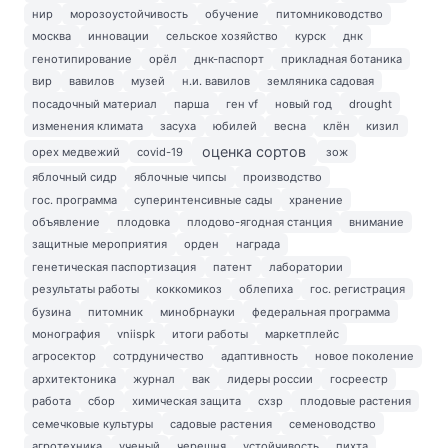
нир
морозоустойчивость
обучение
питомниководство
москва
инновации
сельское хозяйство
курск
днк
генотипирование
орёл
днк-паспорт
прикладная ботаника
вир
вавилов
музей
н.и. вавилов
земляника садовая
посадочный материал
парша
ген vf
новый год
drought
изменения климата
засуха
юбилей
весна
клён
кизил
оценка сортов
орех медвежий
covid-19
зож
яблочный сидр
яблочные чипсы
производство
гос. программа
суперинтенсивные сады
хранение
объявление
плодовка
плодово-ягодная станция
внимание
защитные мероприятия
орден
награда
генетическая паспортизация
патент
лаборатории
результаты работы
коккомикоз
облепиха
гос. регистрация
бузина
питомник
минобрнауки
федеральная программа
монография
vniispk
итоги работы
маркетплейс
агросектор
сотрдуничество
адаптивность
новое поколение
архитектоника
журнал
вак
лидеры россии
госреестр
работа
сбор
химическая защита
схзр
плодовые растения
семечковые культуры
садовые растения
семеноводство
агротехника
ученый
черешня
устойчивость
пихта