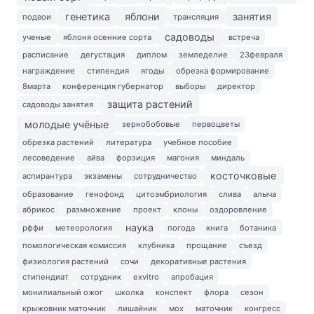
генетика
яблони
занятия
подвои
трансляция
садоводы
ученые
яблоня осенние сорта
встреча
расписание
дегустация
диплом
земледелие
23февраля
награждение
стипендия
ягоды
обрезка формирование
8марта
конференция губернатор
выборы
директор
защита растений
садоводы занятия
молодые учёные
зернобобовые
первоцветы
обрезка растений
литература
учебное пособие
лесоведение
айва
форзиция
магония
миндаль
косточковые
аспирантура
экзамены
сотрудничество
образование
генофонд
цитоэмбриология
слива
алыча
абрикос
размножение
проект
клоны
оздоровление
наука
рффи
метеорология
погода
книга
ботаника
помологическая комиссия
клубника
прощание
съезд
физиология растений
сочи
декоративные растения
стипендиат
сотрудник
exvitro
апробация
монилиальный ожог
школка
конспект
флора
сезон
крыжовник маточник
лишайник
мох
маточник
конгресс