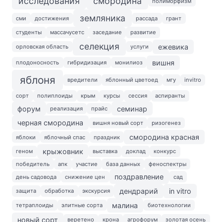
исследования
смородина
полиморфизм
земляника
сми
достижения
рассада
грант
студенты
массачусетс
заседание
развитие
селекция
ежевика
орловская область
услуги
вишня
плодоносность
гибридизация
монилиоз
яблоня
вредители
яблонный цветоед
мгу
invitro
сорт
полиплоиды
крым
курсы
сессия
аспиранты
форум
семинар
реализация
прайс
черная смородина
вишня новый сорт
ризогенез
смородина красная
яблоки
яблочный спас
праздник
крыжовник
геном
выставка
доклад
конкурс
победитель
апк
участие
база данных
феноспектры
поздравление
день садовода
снижение цен
сад
дендрарий
in vitro
защита
обработка
экскурсия
малина
тетраплоиды
элитные сорта
биотехнологии
новый сорт
веретено
крона
агрофорум
золотая осень