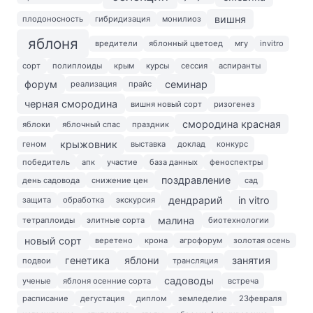
вишня
плодоносность
гибридизация
монилиоз
яблоня
вредители
яблонный цветоед
мгу
invitro
сорт
полиплоиды
крым
курсы
сессия
аспиранты
форум
семинар
реализация
прайс
черная смородина
вишня новый сорт
ризогенез
смородина красная
яблоки
яблочный спас
праздник
крыжовник
геном
выставка
доклад
конкурс
победитель
апк
участие
база данных
феноспектры
поздравление
день садовода
снижение цен
сад
дендрарий
in vitro
защита
обработка
экскурсия
малина
тетраплоиды
элитные сорта
биотехнологии
новый сорт
веретено
крона
агрофорум
золотая осень
генетика
яблони
занятия
подвои
трансляция
садоводы
ученые
яблоня осенние сорта
встреча
расписание
дегустация
диплом
земледелие
23февраля