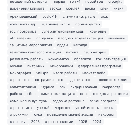
посадочный материал
парша
ген vf
новый год
drought
изменения климата
засуха
юбилей
весна
клён
кизил
оценка сортов
орех медвежий
covid-19
зож
яблочный сидр
яблочные чипсы
производство
гос. программа
суперинтенсивные сады
хранение
объявление
плодовка
плодово-ягодная станция
внимание
защитные мероприятия
орден
награда
генетическая паспортизация
патент
лаборатории
результаты работы
коккомикоз
облепиха
гос. регистрация
бузина
питомник
минобрнауки
федеральная программа
монография
vniispk
итоги работы
маркетплейс
агросектор
сотрдуничество
адаптивность
новое поколение
архитектоника
журнал
вак
лидеры россии
госреестр
работа
сбор
химическая защита
схзр
плодовые растения
семечковые культуры
садовые растения
семеноводство
агротехника
ученый
черешня
устойчивость
пихта
агрохимия
юкка
повышение квалификации
некролог
вакансии
2023
агротехнологии
2025
2024