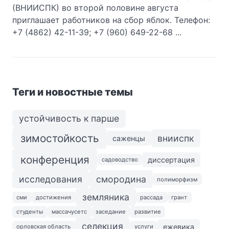
(ВНИИСПК) во второй половине августа
приглашает работников на сбор яблок. Телефон:
+7 (4862) 42-11-39; +7 (960) 649-22-68 ...
Теги и новостные темы
устойчивость к парше
зимостойкость
внииспк
саженцы
конференция
диссертация
садоводство
исследования
смородина
полиморфизм
земляника
сми
достижения
рассада
грант
студенты
массачусетс
заседание
развитие
селекция
ежевика
орловская область
услуги