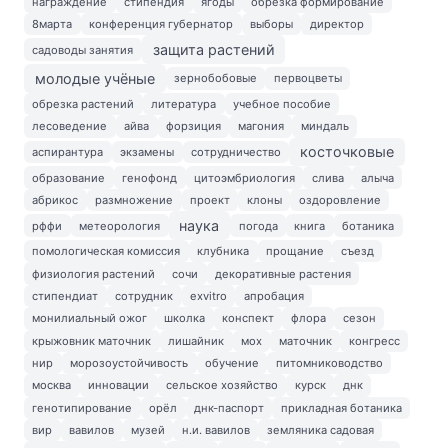
награждение
стипендия
ягоды
обрезка формирование
8марта
конференция губернатор
выборы
директор
защита растений
садоводы занятия
молодые учёные
зернобобовые
первоцветы
обрезка растений
литература
учебное пособие
лесоведение
айва
форзиция
магония
миндаль
косточковые
аспирантура
экзамены
сотрудничество
образование
генофонд
цитоэмбриология
слива
алыча
абрикос
размножение
проект
клоны
оздоровление
наука
рффи
метеорология
погода
книга
ботаника
помологическая комиссия
клубника
прощание
съезд
физиология растений
сочи
декоративные растения
стипендиат
сотрудник
exvitro
апробация
монилиальный ожог
школка
конспект
флора
сезон
крыжовник маточник
лишайник
мох
маточник
конгресс
нир
морозоустойчивость
обучение
питомниководство
москва
инновации
сельское хозяйство
курск
днк
генотипирование
орёл
днк-паспорт
прикладная ботаника
вир
вавилов
музей
н.и. вавилов
земляника садовая