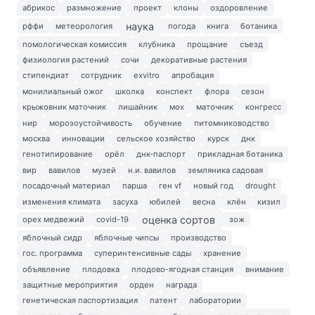
абрикос
размножение
проект
клоны
оздоровление
наука
рффи
метеорология
погода
книга
ботаника
помологическая комиссия
клубника
прощание
съезд
физиология растений
сочи
декоративные растения
стипендиат
сотрудник
exvitro
апробация
монилиальный ожог
школка
конспект
флора
сезон
крыжовник маточник
лишайник
мох
маточник
конгресс
нир
морозоустойчивость
обучение
питомниководство
москва
инновации
сельское хозяйство
курск
днк
генотипирование
орёл
днк-паспорт
прикладная ботаника
вир
вавилов
музей
н.и. вавилов
земляника садовая
посадочный материал
парша
ген vf
новый год
drought
изменения климата
засуха
юбилей
весна
клён
кизил
оценка сортов
орех медвежий
covid-19
зож
яблочный сидр
яблочные чипсы
производство
гос. программа
суперинтенсивные сады
хранение
объявление
плодовка
плодово-ягодная станция
внимание
защитные мероприятия
орден
награда
генетическая паспортизация
патент
лаборатории