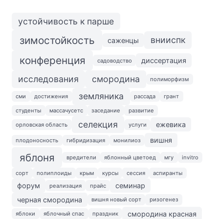
устойчивость к парше
зимостойкость
внииспк
саженцы
конференция
диссертация
садоводство
исследования
смородина
полиморфизм
земляника
сми
достижения
рассада
грант
студенты
массачусетс
заседание
развитие
селекция
ежевика
орловская область
услуги
вишня
плодоносность
гибридизация
монилиоз
яблоня
вредители
яблонный цветоед
мгу
invitro
сорт
полиплоиды
крым
курсы
сессия
аспиранты
форум
семинар
реализация
прайс
черная смородина
вишня новый сорт
ризогенез
смородина красная
яблоки
яблочный спас
праздник