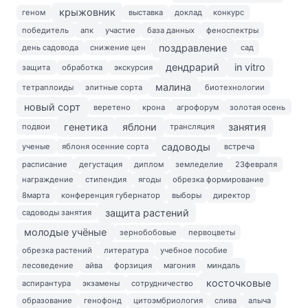
крыжовник
геном
выставка
доклад
конкурс
победитель
апк
участие
база данных
феноспектры
поздравление
день садовода
снижение цен
сад
дендрарий
in vitro
защита
обработка
экскурсия
малина
тетраплоиды
элитные сорта
биотехнологии
новый сорт
веретено
крона
агрофорум
золотая осень
генетика
яблони
занятия
подвои
трансляция
садоводы
ученые
яблоня осенние сорта
встреча
расписание
дегустация
диплом
земледелие
23февраля
награждение
стипендия
ягоды
обрезка формирование
8марта
конференция губернатор
выборы
директор
защита растений
садоводы занятия
молодые учёные
зернобобовые
первоцветы
обрезка растений
литература
учебное пособие
лесоведение
айва
форзиция
магония
миндаль
косточковые
аспирантура
экзамены
сотрудничество
образование
генофонд
цитоэмбриология
слива
алыча