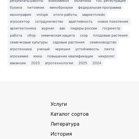
результаты работы
коккомикоз
облепиха
гос. регистрация
бузина
питомник
минобрнауки
федеральная программа
монография
vniispk
итоги работы
маркетплейс
агросектор
сотрдуничество
адаптивность
новое поколение
архитектоника
журнал
вак
лидеры россии
госреестр
работа
сбор
химическая защита
схзр
плодовые растения
семечковые культуры
садовые растения
семеноводство
агротехника
ученый
черешня
устойчивость
пихта
агрохимия
юкка
повышение квалификации
некролог
вакансии
2023
агротехнологии
2025
2024
Услуги
Каталог сортов
Литература
История