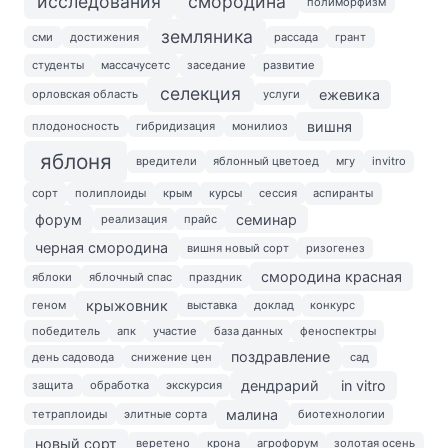
исследования
смородина
полиморфизм
земляника
сми
достижения
рассада
грант
студенты
массачусетс
заседание
развитие
селекция
ежевика
орловская область
услуги
вишня
плодоносность
гибридизация
монилиоз
яблоня
вредители
яблонный цветоед
мгу
invitro
сорт
полиплоиды
крым
курсы
сессия
аспиранты
форум
семинар
реализация
прайс
черная смородина
вишня новый сорт
ризогенез
смородина красная
яблоки
яблочный спас
праздник
крыжовник
геном
выставка
доклад
конкурс
победитель
апк
участие
база данных
феноспектры
поздравление
день садовода
снижение цен
сад
дендрарий
in vitro
защита
обработка
экскурсия
малина
тетраплоиды
элитные сорта
биотехнологии
новый сорт
веретено
крона
агрофорум
золотая осень