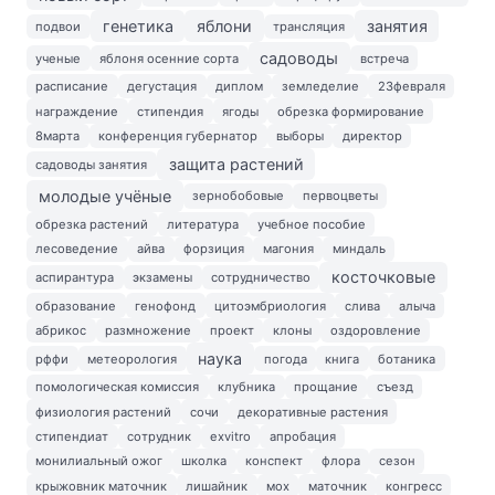
генетика
яблони
занятия
подвои
трансляция
садоводы
ученые
яблоня осенние сорта
встреча
расписание
дегустация
диплом
земледелие
23февраля
награждение
стипендия
ягоды
обрезка формирование
8марта
конференция губернатор
выборы
директор
защита растений
садоводы занятия
молодые учёные
зернобобовые
первоцветы
обрезка растений
литература
учебное пособие
лесоведение
айва
форзиция
магония
миндаль
косточковые
аспирантура
экзамены
сотрудничество
образование
генофонд
цитоэмбриология
слива
алыча
абрикос
размножение
проект
клоны
оздоровление
наука
рффи
метеорология
погода
книга
ботаника
помологическая комиссия
клубника
прощание
съезд
физиология растений
сочи
декоративные растения
стипендиат
сотрудник
exvitro
апробация
монилиальный ожог
школка
конспект
флора
сезон
крыжовник маточник
лишайник
мох
маточник
конгресс