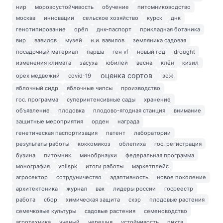
нир
морозоустойчивость
обучение
питомниководство
москва
инновации
сельское хозяйство
курск
днк
генотипирование
орёл
днк-паспорт
прикладная ботаника
вир
вавилов
музей
н.и. вавилов
земляника садовая
посадочный материал
парша
ген vf
новый год
drought
изменения климата
засуха
юбилей
весна
клён
кизил
оценка сортов
орех медвежий
covid-19
зож
яблочный сидр
яблочные чипсы
производство
гос. программа
суперинтенсивные сады
хранение
объявление
плодовка
плодово-ягодная станция
внимание
защитные мероприятия
орден
награда
генетическая паспортизация
патент
лаборатории
результаты работы
коккомикоз
облепиха
гос. регистрация
бузина
питомник
минобрнауки
федеральная программа
монография
vniispk
итоги работы
маркетплейс
агросектор
сотрдуничество
адаптивность
новое поколение
архитектоника
журнал
вак
лидеры россии
госреестр
работа
сбор
химическая защита
схзр
плодовые растения
семечковые культуры
садовые растения
семеноводство
агротехника
ученый
черешня
устойчивость
пихта