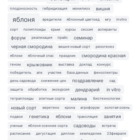
вишня
плодоносность
гибридизация
монилиоз
яблоня
вредители
яблонный цветоед
мгу
invitro
сорт
полиплоиды
крым
курсы
сессия
аспиранты
форум
семинар
реализация
прайс
черная смородина
вишня новый сорт
ризогенез
смородина красная
яблоки
яблочный спас
праздник
крыжовник
геном
выставка
доклад
конкурс
победитель
апк
участие
база данных
феноспектры
поздравление
день садовода
снижение цен
сад
дендрарий
in vitro
защита
обработка
экскурсия
малина
тетраплоиды
элитные сорта
биотехнологии
новый сорт
веретено
крона
агрофорум
золотая осень
генетика
яблони
занятия
подвои
трансляция
садоводы
ученые
яблоня осенние сорта
встреча
расписание
дегустация
диплом
земледелие
23февраля