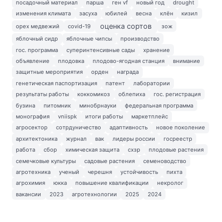
посадочный материал
парша
ген vf
новый год
drought
изменения климата
засуха
юбилей
весна
клён
кизил
оценка сортов
орех медвежий
covid-19
зож
яблочный сидр
яблочные чипсы
производство
гос. программа
суперинтенсивные сады
хранение
объявление
плодовка
плодово-ягодная станция
внимание
защитные мероприятия
орден
награда
генетическая паспортизация
патент
лаборатории
результаты работы
коккомикоз
облепиха
гос. регистрация
бузина
питомник
минобрнауки
федеральная программа
монография
vniispk
итоги работы
маркетплейс
агросектор
сотрдуничество
адаптивность
новое поколение
архитектоника
журнал
вак
лидеры россии
госреестр
работа
сбор
химическая защита
схзр
плодовые растения
семечковые культуры
садовые растения
семеноводство
агротехника
ученый
черешня
устойчивость
пихта
агрохимия
юкка
повышение квалификации
некролог
вакансии
2023
агротехнологии
2025
2024