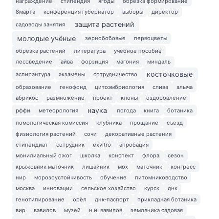
награждение
стипендия
ягоды
обрезка формирование
8марта
конференция губернатор
выборы
директор
защита растений
садоводы занятия
молодые учёные
зернобобовые
первоцветы
обрезка растений
литература
учебное пособие
лесоведение
айва
форзиция
магония
миндаль
косточковые
аспирантура
экзамены
сотрудничество
образование
генофонд
цитоэмбриология
слива
алыча
абрикос
размножение
проект
клоны
оздоровление
наука
рффи
метеорология
погода
книга
ботаника
помологическая комиссия
клубника
прощание
съезд
физиология растений
сочи
декоративные растения
стипендиат
сотрудник
exvitro
апробация
монилиальный ожог
школка
конспект
флора
сезон
крыжовник маточник
лишайник
мох
маточник
конгресс
нир
морозоустойчивость
обучение
питомниководство
москва
инновации
сельское хозяйство
курск
днк
генотипирование
орёл
днк-паспорт
прикладная ботаника
вир
вавилов
музей
н.и. вавилов
земляника садовая