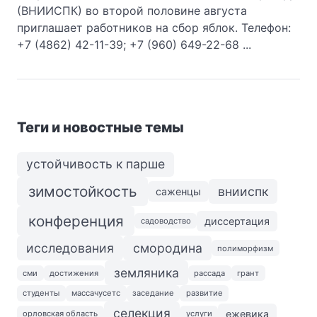
(ВНИИСПК) во второй половине августа
приглашает работников на сбор яблок. Телефон:
+7 (4862) 42-11-39; +7 (960) 649-22-68 ...
Теги и новостные темы
устойчивость к парше
зимостойкость
внииспк
саженцы
конференция
диссертация
садоводство
исследования
смородина
полиморфизм
земляника
сми
достижения
рассада
грант
студенты
массачусетс
заседание
развитие
селекция
ежевика
орловская область
услуги