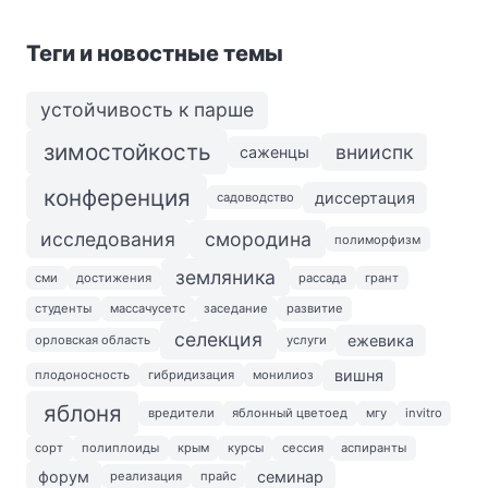
Теги и новостные темы
устойчивость к парше
зимостойкость
внииспк
саженцы
конференция
диссертация
садоводство
исследования
смородина
полиморфизм
земляника
сми
достижения
рассада
грант
студенты
массачусетс
заседание
развитие
селекция
ежевика
орловская область
услуги
вишня
плодоносность
гибридизация
монилиоз
яблоня
вредители
яблонный цветоед
мгу
invitro
сорт
полиплоиды
крым
курсы
сессия
аспиранты
форум
семинар
реализация
прайс