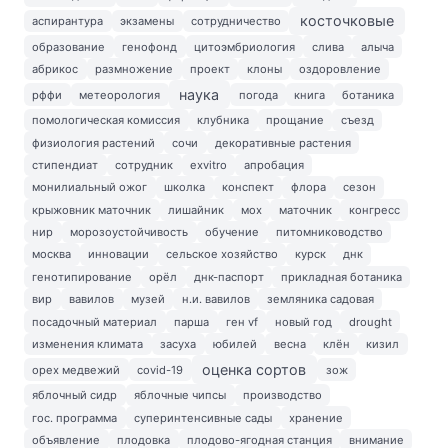
косточковые
аспирантура
экзамены
сотрудничество
образование
генофонд
цитоэмбриология
слива
алыча
абрикос
размножение
проект
клоны
оздоровление
наука
рффи
метеорология
погода
книга
ботаника
помологическая комиссия
клубника
прощание
съезд
физиология растений
сочи
декоративные растения
стипендиат
сотрудник
exvitro
апробация
монилиальный ожог
школка
конспект
флора
сезон
крыжовник маточник
лишайник
мох
маточник
конгресс
нир
морозоустойчивость
обучение
питомниководство
москва
инновации
сельское хозяйство
курск
днк
генотипирование
орёл
днк-паспорт
прикладная ботаника
вир
вавилов
музей
н.и. вавилов
земляника садовая
посадочный материал
парша
ген vf
новый год
drought
изменения климата
засуха
юбилей
весна
клён
кизил
оценка сортов
орех медвежий
covid-19
зож
яблочный сидр
яблочные чипсы
производство
гос. программа
суперинтенсивные сады
хранение
объявление
плодовка
плодово-ягодная станция
внимание