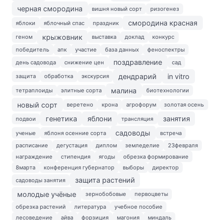
черная смородина
вишня новый сорт
ризогенез
смородина красная
яблоки
яблочный спас
праздник
крыжовник
геном
выставка
доклад
конкурс
победитель
апк
участие
база данных
феноспектры
поздравление
день садовода
снижение цен
сад
дендрарий
in vitro
защита
обработка
экскурсия
малина
тетраплоиды
элитные сорта
биотехнологии
новый сорт
веретено
крона
агрофорум
золотая осень
генетика
яблони
занятия
подвои
трансляция
садоводы
ученые
яблоня осенние сорта
встреча
расписание
дегустация
диплом
земледелие
23февраля
награждение
стипендия
ягоды
обрезка формирование
8марта
конференция губернатор
выборы
директор
защита растений
садоводы занятия
молодые учёные
зернобобовые
первоцветы
обрезка растений
литература
учебное пособие
лесоведение
айва
форзиция
магония
миндаль