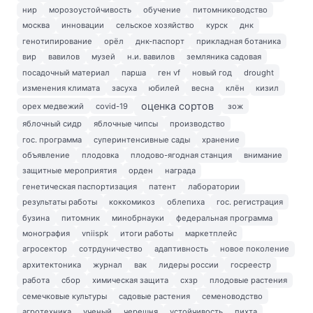
нир
морозоустойчивость
обучение
питомниководство
москва
инновации
сельское хозяйство
курск
днк
генотипирование
орёл
днк-паспорт
прикладная ботаника
вир
вавилов
музей
н.и. вавилов
земляника садовая
посадочный материал
парша
ген vf
новый год
drought
изменения климата
засуха
юбилей
весна
клён
кизил
оценка сортов
орех медвежий
covid-19
зож
яблочный сидр
яблочные чипсы
производство
гос. программа
суперинтенсивные сады
хранение
объявление
плодовка
плодово-ягодная станция
внимание
защитные мероприятия
орден
награда
генетическая паспортизация
патент
лаборатории
результаты работы
коккомикоз
облепиха
гос. регистрация
бузина
питомник
минобрнауки
федеральная программа
монография
vniispk
итоги работы
маркетплейс
агросектор
сотрдуничество
адаптивность
новое поколение
архитектоника
журнал
вак
лидеры россии
госреестр
работа
сбор
химическая защита
схзр
плодовые растения
семечковые культуры
садовые растения
семеноводство
агротехника
ученый
черешня
устойчивость
пихта