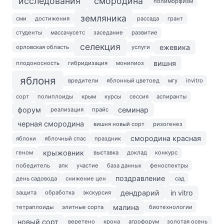
исследования
смородина
полиморфизм
земляника
сми
достижения
рассада
грант
студенты
массачусетс
заседание
развитие
селекция
ежевика
орловская область
услуги
вишня
плодоносность
гибридизация
монилиоз
яблоня
вредители
яблонный цветоед
мгу
invitro
сорт
полиплоиды
крым
курсы
сессия
аспиранты
форум
семинар
реализация
прайс
черная смородина
вишня новый сорт
ризогенез
смородина красная
яблоки
яблочный спас
праздник
крыжовник
геном
выставка
доклад
конкурс
победитель
апк
участие
база данных
феноспектры
поздравление
день садовода
снижение цен
сад
дендрарий
in vitro
защита
обработка
экскурсия
малина
тетраплоиды
элитные сорта
биотехнологии
новый сорт
веретено
крона
агрофорум
золотая осень