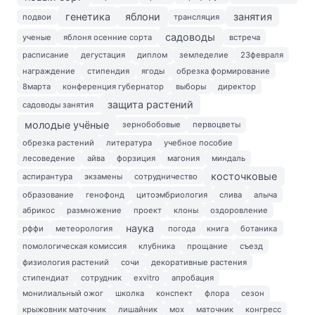
генетика
яблони
занятия
подвои
трансляция
садоводы
ученые
яблоня осенние сорта
встреча
расписание
дегустация
диплом
земледелие
23февраля
награждение
стипендия
ягоды
обрезка формирование
8марта
конференция губернатор
выборы
директор
защита растений
садоводы занятия
молодые учёные
зернобобовые
первоцветы
обрезка растений
литература
учебное пособие
лесоведение
айва
форзиция
магония
миндаль
косточковые
аспирантура
экзамены
сотрудничество
образование
генофонд
цитоэмбриология
слива
алыча
абрикос
размножение
проект
клоны
оздоровление
наука
рффи
метеорология
погода
книга
ботаника
помологическая комиссия
клубника
прощание
съезд
физиология растений
сочи
декоративные растения
стипендиат
сотрудник
exvitro
апробация
монилиальный ожог
школка
конспект
флора
сезон
крыжовник маточник
лишайник
мох
маточник
конгресс