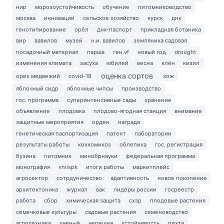
нир
морозоустойчивость
обучение
питомниководство
москва
инновации
сельское хозяйство
курск
днк
генотипирование
орёл
днк-паспорт
прикладная ботаника
вир
вавилов
музей
н.и. вавилов
земляника садовая
посадочный материал
парша
ген vf
новый год
drought
изменения климата
засуха
юбилей
весна
клён
кизил
оценка сортов
орех медвежий
covid-19
зож
яблочный сидр
яблочные чипсы
производство
гос. программа
суперинтенсивные сады
хранение
объявление
плодовка
плодово-ягодная станция
внимание
защитные мероприятия
орден
награда
генетическая паспортизация
патент
лаборатории
результаты работы
коккомикоз
облепиха
гос. регистрация
бузина
питомник
минобрнауки
федеральная программа
монография
vniispk
итоги работы
маркетплейс
агросектор
сотрдуничество
адаптивность
новое поколение
архитектоника
журнал
вак
лидеры россии
госреестр
работа
сбор
химическая защита
схзр
плодовые растения
семечковые культуры
садовые растения
семеноводство
агротехника
ученый
черешня
устойчивость
пихта