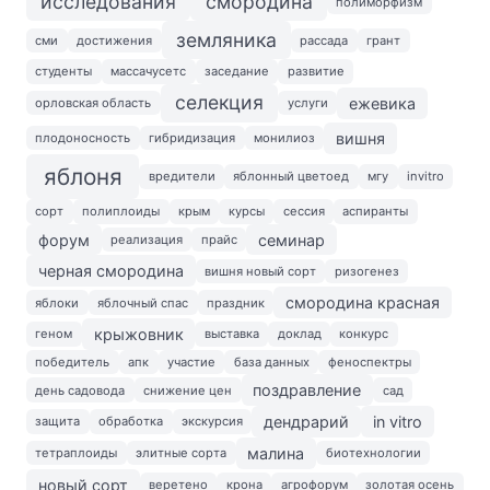
исследования
смородина
полиморфизм
земляника
сми
достижения
рассада
грант
студенты
массачусетс
заседание
развитие
селекция
ежевика
орловская область
услуги
вишня
плодоносность
гибридизация
монилиоз
яблоня
вредители
яблонный цветоед
мгу
invitro
сорт
полиплоиды
крым
курсы
сессия
аспиранты
форум
семинар
реализация
прайс
черная смородина
вишня новый сорт
ризогенез
смородина красная
яблоки
яблочный спас
праздник
крыжовник
геном
выставка
доклад
конкурс
победитель
апк
участие
база данных
феноспектры
поздравление
день садовода
снижение цен
сад
дендрарий
in vitro
защита
обработка
экскурсия
малина
тетраплоиды
элитные сорта
биотехнологии
новый сорт
веретено
крона
агрофорум
золотая осень