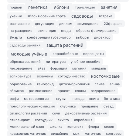
генетика
яблони
занятия
подвои
трансляция
садоводы
ученые
яблоня осенние сорта
встреча
расписание
дегустация
диплом
земледелие
23февраля
награждение
стипендия
ягоды
обрезка формирование
8марта
конференция губернатор
выборы
директор
защита растений
садоводы занятия
молодые учёные
зернобобовые
первоцветы
обрезка растений
литература
учебное пособие
лесоведение
айва
форзиция
магония
миндаль
косточковые
аспирантура
экзамены
сотрудничество
образование
генофонд
цитоэмбриология
слива
алыча
абрикос
размножение
проект
клоны
оздоровление
наука
рффи
метеорология
погода
книга
ботаника
помологическая комиссия
клубника
прощание
съезд
физиология растений
сочи
декоративные растения
стипендиат
сотрудник
exvitro
апробация
монилиальный ожог
школка
конспект
флора
сезон
крыжовник маточник
лишайник
мох
маточник
конгресс