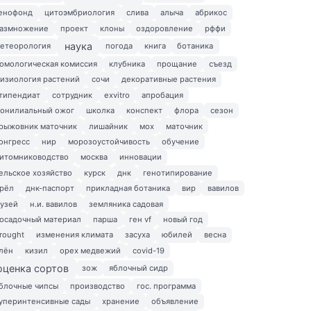
енофонд
цитоэмбриология
слива
алыча
абрикос
азмножение
проект
клоны
оздоровление
рффи
наука
етеорология
погода
книга
ботаника
омологическая комиссия
клубника
прощание
съезд
изиология растений
сочи
декоративные растения
типендиат
сотрудник
exvitro
апробация
онилиальный ожог
школка
конспект
флора
сезон
рыжовник маточник
лишайник
мох
маточник
онгресс
нир
морозоустойчивость
обучение
итомниководство
москва
инновации
ельское хозяйство
курск
днк
генотипирование
рёл
днк-паспорт
прикладная ботаника
вир
вавилов
узей
н.и. вавилов
земляника садовая
осадочный материал
парша
ген vf
новый год
rought
изменения климата
засуха
юбилей
весна
лён
кизил
орех медвежий
covid-19
оценка сортов
зож
яблочный сидр
блочные чипсы
производство
гос. программа
уперинтенсивные сады
хранение
объявление