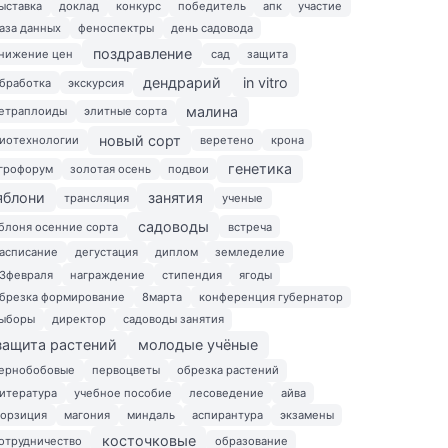
ыставка
доклад
конкурс
победитель
апк
участие
аза данных
феноспектры
день садовода
поздравление
нижение цен
сад
защита
дендрарий
in vitro
бработка
экскурсия
малина
етраплоиды
элитные сорта
новый сорт
иотехнологии
веретено
крона
генетика
грофорум
золотая осень
подвои
яблони
занятия
трансляция
ученые
садоводы
блоня осенние сорта
встреча
асписание
дегустация
диплом
земледелие
3февраля
награждение
стипендия
ягоды
брезка формирование
8марта
конференция губернатор
ыборы
директор
садоводы занятия
защита растений
молодые учёные
ернобобовые
первоцветы
обрезка растений
итература
учебное пособие
лесоведение
айва
орзиция
магония
миндаль
аспирантура
экзамены
косточковые
отрудничество
образование