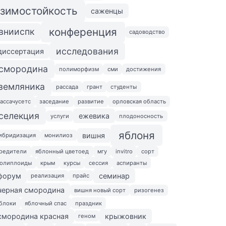
зимостойкость
саженцы
конференция
внииспк
садоводство
исследования
диссертация
смородина
полиморфизм
сми
достижения
земляника
рассада
грант
студенты
ассачусетс
заседание
развитие
орловская область
селекция
ежевика
услуги
плодоносность
яблоня
вишня
ибридизация
монилиоз
редители
яблонный цветоед
мгу
invitro
сорт
олиплоиды
крым
курсы
сессия
аспиранты
форум
семинар
реализация
прайс
черная смородина
вишня новый сорт
ризогенез
блоки
яблочный спас
праздник
смородина красная
крыжовник
геном