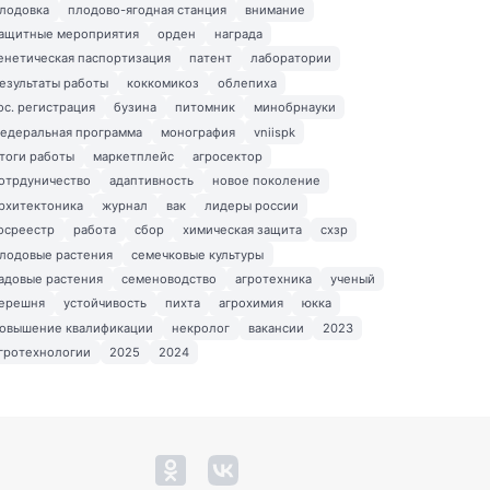
лодовка
плодово-ягодная станция
внимание
ащитные мероприятия
орден
награда
енетическая паспортизация
патент
лаборатории
езультаты работы
коккомикоз
облепиха
ос. регистрация
бузина
питомник
минобрнауки
едеральная программа
монография
vniispk
тоги работы
маркетплейс
агросектор
отрдуничество
адаптивность
новое поколение
рхитектоника
журнал
вак
лидеры россии
осреестр
работа
сбор
химическая защита
схзр
лодовые растения
семечковые культуры
адовые растения
семеноводство
агротехника
ученый
ерешня
устойчивость
пихта
агрохимия
юкка
овышение квалификации
некролог
вакансии
2023
гротехнологии
2025
2024