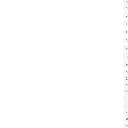
в
б
с
о
т
б
а
я
р
2
о
в
з
л
ф
с