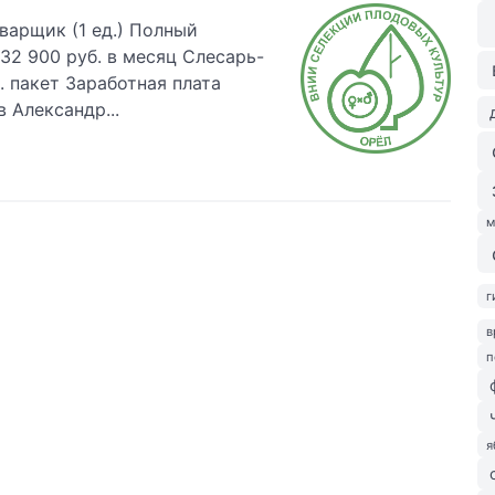
арщик (1 ед.) Полный
 32 900 руб. в месяц Слесарь-
. пакет Заработная плата
 Александр...
м
г
в
п
я