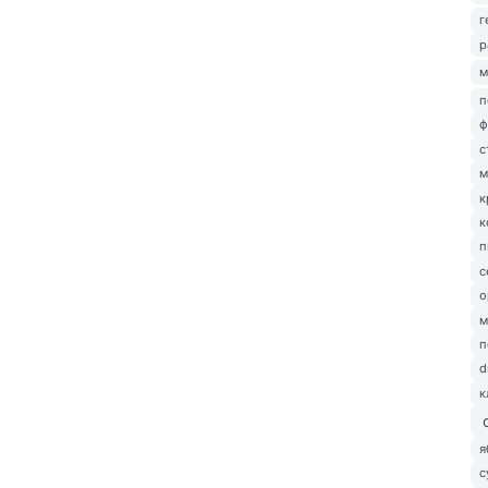
г
р
м
п
ф
с
м
к
к
п
с
о
м
п
d
к
я
с