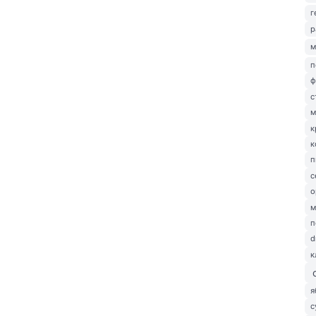
г
р
м
п
ф
с
м
к
к
п
с
о
м
п
d
к
я
с