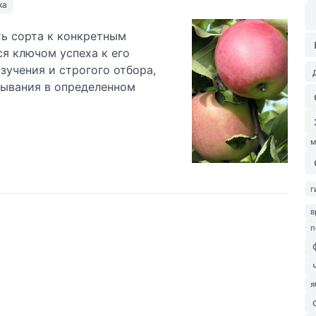
ка
ь сорта к конкретным
я ключом успеха к его
зучения и строгого отбора,
лывания в определенном
м
г
в
п
я