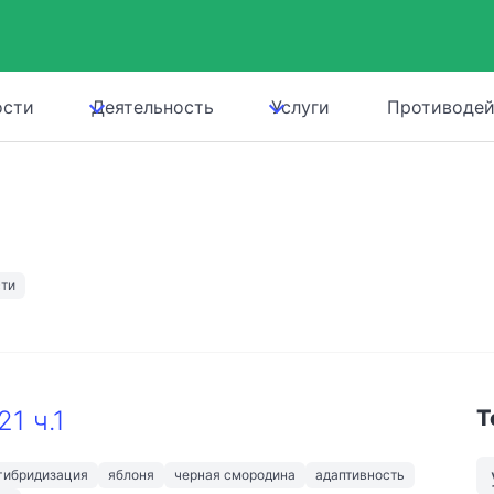
ости
Деятельность
Услуги
Противодей
сти
1 ч.1
Т
гибридизация
яблоня
черная смородина
адаптивность