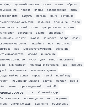
енофонд
цитоэмбриология
слива
алыча
абрикос
азмножение
проект
клоны
оздоровление
рффи
наука
етеорология
погода
книга
ботаника
омологическая комиссия
клубника
прощание
съезд
изиология растений
сочи
декоративные растения
типендиат
сотрудник
exvitro
апробация
онилиальный ожог
школка
конспект
флора
сезон
рыжовник маточник
лишайник
мох
маточник
онгресс
нир
морозоустойчивость
обучение
итомниководство
москва
инновации
ельское хозяйство
курск
днк
генотипирование
рёл
днк-паспорт
прикладная ботаника
вир
вавилов
узей
н.и. вавилов
земляника садовая
осадочный материал
парша
ген vf
новый год
rought
изменения климата
засуха
юбилей
весна
лён
кизил
орех медвежий
covid-19
оценка сортов
зож
яблочный сидр
блочные чипсы
производство
гос. программа
уперинтенсивные сады
хранение
объявление