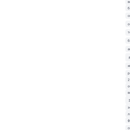
в
б
с
о
т
б
а
я
р
2
о
в
з
л
ф
с