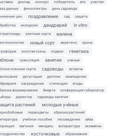
ыставка
доклад
конкурс
победитель
апк
участие
аза данных
феноспектры
день садовода
поздравление
нижение цен
сад
защита
дендрарий
in vitro
бработка
экскурсия
малина
етраплоиды
элитные сорта
новый сорт
иотехнологии
веретено
крона
генетика
грофорум
золотая осень
подвои
яблони
занятия
трансляция
ученые
садоводы
блоня осенние сорта
встреча
асписание
дегустация
диплом
земледелие
3февраля
награждение
стипендия
ягоды
брезка формирование
8марта
конференция губернатор
ыборы
директор
садоводы занятия
защита растений
молодые учёные
ернобобовые
первоцветы
обрезка растений
итература
учебное пособие
лесоведение
айва
орзиция
магония
миндаль
аспирантура
экзамены
косточковые
отрудничество
образование