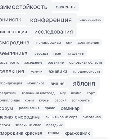
зимостойкость
саженцы
конференция
внииспк
садоводство
исследования
диссертация
смородина
полиморфизм
сми
достижения
земляника
рассада
грант
студенты
ассачусетс
заседание
развитие
орловская область
селекция
ежевика
услуги
плодоносность
яблоня
вишня
ибридизация
монилиоз
редители
яблонный цветоед
мгу
invitro
сорт
олиплоиды
крым
курсы
сессия
аспиранты
форум
семинар
реализация
прайс
черная смородина
вишня новый сорт
ризогенез
блоки
яблочный спас
праздник
смородина красная
крыжовник
геном