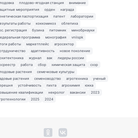
лодовка
плодово-ягодная станция
внимание
ащитные мероприятия
орден
награда
енетическая паспортизация
патент
лаборатории
езультаты работы
коккомикоз
облепиха
ос. регистрация
бузина
питомник
минобрнауки
едеральная программа
монография
vniispk
тоги работы
маркетплейс
агросектор
отрдуничество
адаптивность
новое поколение
рхитектоника
журнал
вак
лидеры россии
осреестр
работа
сбор
химическая защита
схзр
лодовые растения
семечковые культуры
адовые растения
семеноводство
агротехника
ученый
ерешня
устойчивость
пихта
агрохимия
юкка
овышение квалификации
некролог
вакансии
2023
гротехнологии
2025
2024