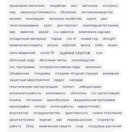
крыжовник маточник
лишайник
мох
маточник
конгресс
нир
морозоустойчивость
обучение
питомниководство
москва
инновации
сельское хозяйство
курск
днк
генотипирование
орёл
днк-паспорт
прикладная ботаника
вир
вавилов
музей
н.и. вавилов
земляника садовая
посадочный материал
парша
ген vf
новый год
drought
изменения климата
засуха
юбилей
весна
клён
кизил
оценка сортов
орех медвежий
covid-19
зож
яблочный сидр
яблочные чипсы
производство
гос. программа
суперинтенсивные сады
хранение
объявление
плодовка
плодово-ягодная станция
внимание
защитные мероприятия
орден
награда
генетическая паспортизация
патент
лаборатории
результаты работы
коккомикоз
облепиха
гос. регистрация
бузина
питомник
минобрнауки
федеральная программа
монография
vniispk
итоги работы
маркетплейс
агросектор
сотрдуничество
адаптивность
новое поколение
архитектоника
журнал
вак
лидеры россии
госреестр
работа
сбор
химическая защита
схзр
плодовые растения