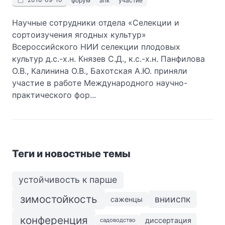
форум
апк
участие
Научные сотрудники отдела «Селекции и
сортоизучения ягодных культур»
Всероссийского НИИ селекции плодовых
культур д.с.-х.н. Князев С.Д., к.с.-х.н. Панфилова
О.В., Калинина О.В., Бахотская А.Ю. приняли
участие в работе Международного научно-
практического фор...
Теги и новостные темы
устойчивость к парше
зимостойкость
внииспк
саженцы
конференция
диссертация
садоводство