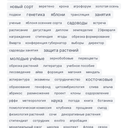
новый сорт
веретено
крона
агрофорум
золотая осень
генетика
яблони
занятия
подвои
трансляция
садоводы
ученые
яблоня осенние сорта
встреча
расписание
дегустация
диплом
земледелие
23февраля
награждение
стипендия
ягоды
обрезка формирование
8марта
конференция губернатор
выборы
директор
защита растений
садоводы занятия
молодые учёные
зернобобовые
первоцветы
обрезка растений
литература
учебное пособие
лесоведение
айва
форзиция
магония
миндаль
косточковые
аспирантура
экзамены
сотрудничество
образование
генофонд
цитоэмбриология
слива
алыча
абрикос
размножение
проект
клоны
оздоровление
наука
рффи
метеорология
погода
книга
ботаника
помологическая комиссия
клубника
прощание
съезд
физиология растений
сочи
декоративные растения
стипендиат
сотрудник
exvitro
апробация
монилиальный ожог
школка
конспект
флора
сезон