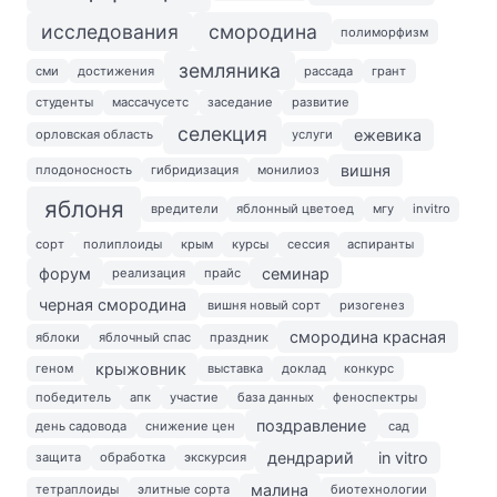
исследования
смородина
полиморфизм
земляника
сми
достижения
рассада
грант
студенты
массачусетс
заседание
развитие
селекция
ежевика
орловская область
услуги
вишня
плодоносность
гибридизация
монилиоз
яблоня
вредители
яблонный цветоед
мгу
invitro
сорт
полиплоиды
крым
курсы
сессия
аспиранты
форум
семинар
реализация
прайс
черная смородина
вишня новый сорт
ризогенез
смородина красная
яблоки
яблочный спас
праздник
крыжовник
геном
выставка
доклад
конкурс
победитель
апк
участие
база данных
феноспектры
поздравление
день садовода
снижение цен
сад
дендрарий
in vitro
защита
обработка
экскурсия
малина
тетраплоиды
элитные сорта
биотехнологии