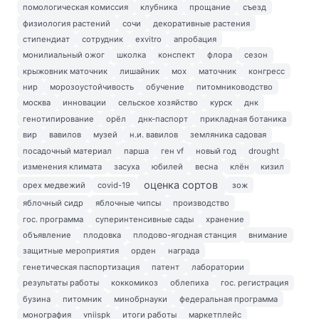
помологическая комиссия
клубника
прощание
съезд
физиология растений
сочи
декоративные растения
стипендиат
сотрудник
exvitro
апробация
монилиальный ожог
школка
конспект
флора
сезон
крыжовник маточник
лишайник
мох
маточник
конгресс
нир
морозоустойчивость
обучение
питомниководство
москва
инновации
сельское хозяйство
курск
днк
генотипирование
орёл
днк-паспорт
прикладная ботаника
вир
вавилов
музей
н.и. вавилов
земляника садовая
посадочный материал
парша
ген vf
новый год
drought
изменения климата
засуха
юбилей
весна
клён
кизил
оценка сортов
орех медвежий
covid-19
зож
яблочный сидр
яблочные чипсы
производство
гос. программа
суперинтенсивные сады
хранение
объявление
плодовка
плодово-ягодная станция
внимание
защитные мероприятия
орден
награда
генетическая паспортизация
патент
лаборатории
результаты работы
коккомикоз
облепиха
гос. регистрация
бузина
питомник
минобрнауки
федеральная программа
монография
vniispk
итоги работы
маркетплейс