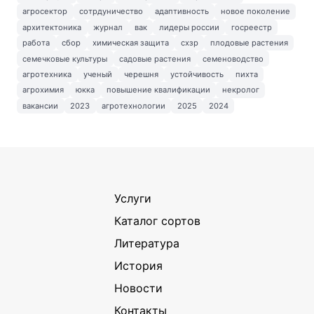
агросектор
сотрдуничество
адаптивность
новое поколение
архитектоника
журнал
вак
лидеры россии
госреестр
работа
сбор
химическая защита
схзр
плодовые растения
семечковые культуры
садовые растения
семеноводство
агротехника
ученый
черешня
устойчивость
пихта
агрохимия
юкка
повышение квалификации
некролог
вакансии
2023
агротехнологии
2025
2024
Услуги
Каталог сортов
Литература
История
Новости
Контакты