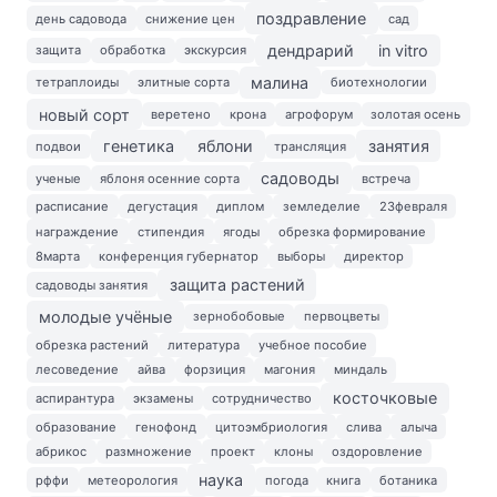
поздравление
день садовода
снижение цен
сад
дендрарий
in vitro
защита
обработка
экскурсия
малина
тетраплоиды
элитные сорта
биотехнологии
новый сорт
веретено
крона
агрофорум
золотая осень
генетика
яблони
занятия
подвои
трансляция
садоводы
ученые
яблоня осенние сорта
встреча
расписание
дегустация
диплом
земледелие
23февраля
награждение
стипендия
ягоды
обрезка формирование
8марта
конференция губернатор
выборы
директор
защита растений
садоводы занятия
молодые учёные
зернобобовые
первоцветы
обрезка растений
литература
учебное пособие
лесоведение
айва
форзиция
магония
миндаль
косточковые
аспирантура
экзамены
сотрудничество
образование
генофонд
цитоэмбриология
слива
алыча
абрикос
размножение
проект
клоны
оздоровление
наука
рффи
метеорология
погода
книга
ботаника