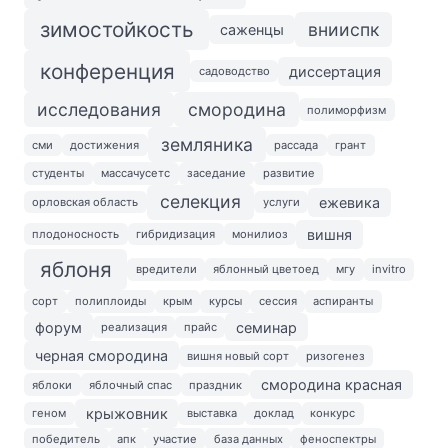
зимостойкость
внииспк
саженцы
конференция
диссертация
садоводство
исследования
смородина
полиморфизм
земляника
сми
достижения
рассада
грант
студенты
массачусетс
заседание
развитие
селекция
ежевика
орловская область
услуги
вишня
плодоносность
гибридизация
монилиоз
яблоня
вредители
яблонный цветоед
мгу
invitro
сорт
полиплоиды
крым
курсы
сессия
аспиранты
форум
семинар
реализация
прайс
черная смородина
вишня новый сорт
ризогенез
смородина красная
яблоки
яблочный спас
праздник
крыжовник
геном
выставка
доклад
конкурс
победитель
апк
участие
база данных
феноспектры