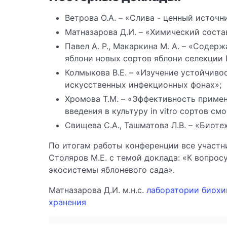
Ветрова О.А. – «Слива - ценный источ
Матназарова Д.И. – «Химический соста
Павел А. Р., Макаркина М. А. – «Содер
яблони новых сортов яблони селекции
Колмыкова В.Е. – «Изучение устойчиво
искусственных инфекционных фонах»;
Хромова Т.М. – «Эффективность приме
введения в культуру in vitro сортов 
Свищева С.А., Ташматова Л.В. – «Биоте
По итогам работы конференции все участн
Столяров М.Е. с темой доклада: «К вопрос
экосистемы яблоневого сада».
Матназарова Д.И. м.н.с.
лаборатории биохи
хранения