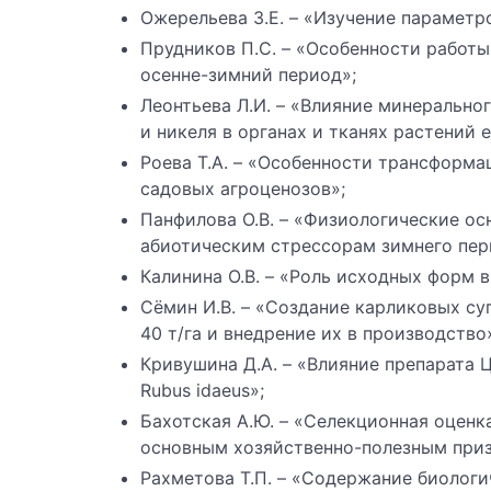
Ожерельева З.Е. – «Изучение параметр
Прудников П.С. – «Особенности работы
осенне-зимний период»;
Леонтьева Л.И. – «Влияние минерально
и никеля в органах и тканях растений 
Роева Т.А. – «Особенности трансформа
садовых агроценозов»;
Панфилова О.В. – «Физиологические о
абиотическим стрессорам зимнего пер
Калинина О.В. – «Роль исходных форм 
Сёмин И.В. – «Создание карликовых с
40 т/га и внедрение их в производство
Кривушина Д.А. – «Влияние препарата 
Rubus idaeus»;
Бахотская А.Ю. – «Селекционная оцен
основным хозяйственно-полезным при
Рахметова Т.П. – «Содержание биологи