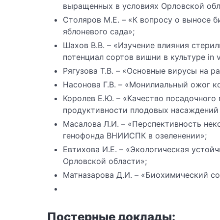
выращенных в условиях Орловской обл
Столяров М.Е. – «К вопросу о выносе 
яблоневого сада»;
Шахов В.В. – «Изучение влияния стери
потенциал сортов вишни в культуре in vi
Рягузова Т.В. – «Основные вирусы на р
Насонова Г.В. – «Монилиальный ожог к
Королев Е.Ю. – «Качество посадочного
продуктивности плодовых насаждений 
Масалова Л.И. – «Перспективность не
генофонда ВНИИСПК в озеленении»;
Евтихова И.Е. – «Экологическая устой
Орловской области»;
Матназарова Д.И. – «Биохимический со
Постерные доклады: