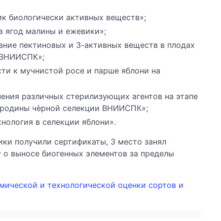
ник биологически активных веществ»;
в ягод малины и ежевики»;
жание пектиновых и З-активных веществ в плодах
 ВНИИСПК»;
сти к мучнистой росе и парше яблони на
нения различных стерилизующих агентов на этапе
смородины чѐрной селекции ВНИИСПК»;
хнология в селекции яблони».
ики получили сертификаты, 3 место занял
у о выносе биогенных элементов за пределы
мической и технологической оценки сортов и