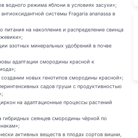
ов водного режима яблони в условиях засухи»;
 антиоксидантной системы Fragaria ananassa в
го питания на накопление и распределение свинца
ежевики»;
ции азотных минеральных удобрений в почве
сновы адаптации смородины красной к
иода»;
в создании новых генотипов смородины красной»;
уперинтенсивных садов груши с продуктивностью
»;
Циркон на адаптационные процессы растений
ка гибридных сеянцев смородины чѐрной по
знакам»;
чески активных веществ в плодах сортов вишни,