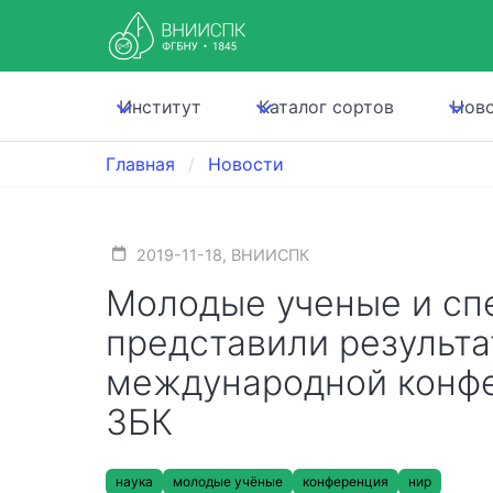
Институт
Каталог сортов
Нов
Главная
Новости
2019-11-18, ВНИИСПК
Молодые ученые и с
представили результ
международной конф
ЗБК
наука
молодые учёные
конференция
нир