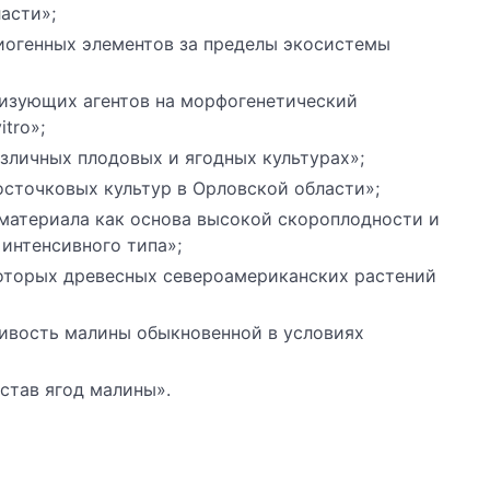
асти»;
биогенных элементов за пределы экосистемы
лизующих агентов на морфогенетический
tro»;
азличных плодовых и ягодных культурах»;
осточковых культур в Орловской области»;
 материала как основа высокой скороплодности и
интенсивного типа»;
которых древесных североамериканских растений
чивость малины обыкновенной в условиях
став ягод малины».