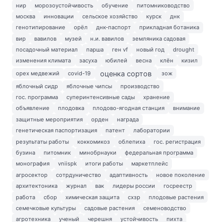
нир
морозоустойчивость
обучение
питомниководство
москва
инновации
сельское хозяйство
курск
днк
генотипирование
орёл
днк-паспорт
прикладная ботаника
вир
вавилов
музей
н.и. вавилов
земляника садовая
посадочный материал
парша
ген vf
новый год
drought
изменения климата
засуха
юбилей
весна
клён
кизил
оценка сортов
орех медвежий
covid-19
зож
яблочный сидр
яблочные чипсы
производство
гос. программа
суперинтенсивные сады
хранение
объявление
плодовка
плодово-ягодная станция
внимание
защитные мероприятия
орден
награда
генетическая паспортизация
патент
лаборатории
результаты работы
коккомикоз
облепиха
гос. регистрация
бузина
питомник
минобрнауки
федеральная программа
монография
vniispk
итоги работы
маркетплейс
агросектор
сотрдуничество
адаптивность
новое поколение
архитектоника
журнал
вак
лидеры россии
госреестр
работа
сбор
химическая защита
схзр
плодовые растения
семечковые культуры
садовые растения
семеноводство
агротехника
ученый
черешня
устойчивость
пихта