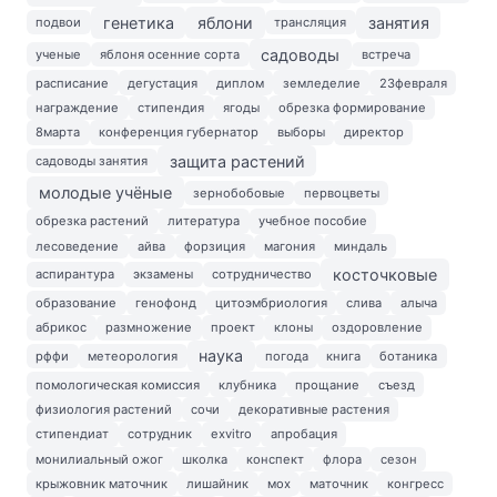
генетика
яблони
занятия
подвои
трансляция
садоводы
ученые
яблоня осенние сорта
встреча
расписание
дегустация
диплом
земледелие
23февраля
награждение
стипендия
ягоды
обрезка формирование
8марта
конференция губернатор
выборы
директор
защита растений
садоводы занятия
молодые учёные
зернобобовые
первоцветы
обрезка растений
литература
учебное пособие
лесоведение
айва
форзиция
магония
миндаль
косточковые
аспирантура
экзамены
сотрудничество
образование
генофонд
цитоэмбриология
слива
алыча
абрикос
размножение
проект
клоны
оздоровление
наука
рффи
метеорология
погода
книга
ботаника
помологическая комиссия
клубника
прощание
съезд
физиология растений
сочи
декоративные растения
стипендиат
сотрудник
exvitro
апробация
монилиальный ожог
школка
конспект
флора
сезон
крыжовник маточник
лишайник
мох
маточник
конгресс