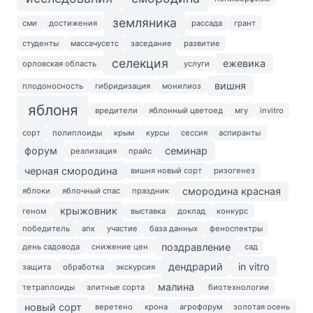
земляника
сми
достижения
рассада
грант
студенты
массачусетс
заседание
развитие
селекция
ежевика
орловская область
услуги
вишня
плодоносность
гибридизация
монилиоз
яблоня
вредители
яблонный цветоед
мгу
invitro
сорт
полиплоиды
крым
курсы
сессия
аспиранты
форум
семинар
реализация
прайс
черная смородина
вишня новый сорт
ризогенез
смородина красная
яблоки
яблочный спас
праздник
крыжовник
геном
выставка
доклад
конкурс
победитель
апк
участие
база данных
феноспектры
поздравление
день садовода
снижение цен
сад
дендрарий
in vitro
защита
обработка
экскурсия
малина
тетраплоиды
элитные сорта
биотехнологии
новый сорт
веретено
крона
агрофорум
золотая осень