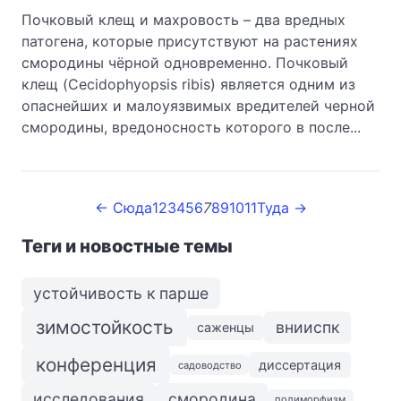
Почковый клещ и махровость – два вредных
патогена, которые присутствуют на растениях
смородины чёрной одновременно. Почковый
клещ (Cecidophyopsis ribis) является одним из
опаснейших и малоуязвимых вредителей черной
смородины, вредоносность которого в после...
← Сюда
1
2
3
4
5
6
7
8
9
10
11
Туда →
Теги и новостные темы
устойчивость к парше
зимостойкость
внииспк
саженцы
конференция
диссертация
садоводство
исследования
смородина
полиморфизм