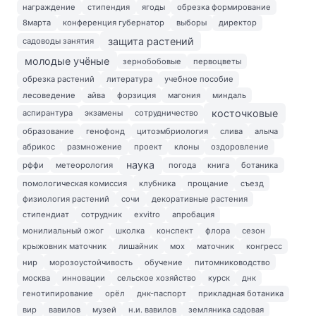
награждение
стипендия
ягоды
обрезка формирование
8марта
конференция губернатор
выборы
директор
защита растений
садоводы занятия
молодые учёные
зернобобовые
первоцветы
обрезка растений
литература
учебное пособие
лесоведение
айва
форзиция
магония
миндаль
косточковые
аспирантура
экзамены
сотрудничество
образование
генофонд
цитоэмбриология
слива
алыча
абрикос
размножение
проект
клоны
оздоровление
наука
рффи
метеорология
погода
книга
ботаника
помологическая комиссия
клубника
прощание
съезд
физиология растений
сочи
декоративные растения
стипендиат
сотрудник
exvitro
апробация
монилиальный ожог
школка
конспект
флора
сезон
крыжовник маточник
лишайник
мох
маточник
конгресс
нир
морозоустойчивость
обучение
питомниководство
москва
инновации
сельское хозяйство
курск
днк
генотипирование
орёл
днк-паспорт
прикладная ботаника
вир
вавилов
музей
н.и. вавилов
земляника садовая