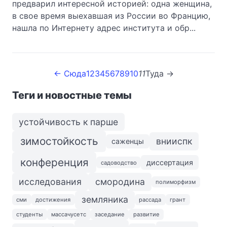
предварил интересной историей: одна женщина,
в свое время выехавшая из России во Францию,
нашла по Интернету адрес института и обр...
← Сюда
1
2
3
4
5
6
7
8
9
10
11
Туда →
Теги и новостные темы
устойчивость к парше
зимостойкость
внииспк
саженцы
конференция
диссертация
садоводство
исследования
смородина
полиморфизм
земляника
сми
достижения
рассада
грант
студенты
массачусетс
заседание
развитие