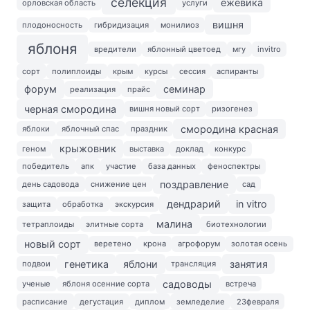
селекция
ежевика
орловская область
услуги
вишня
плодоносность
гибридизация
монилиоз
яблоня
вредители
яблонный цветоед
мгу
invitro
сорт
полиплоиды
крым
курсы
сессия
аспиранты
форум
семинар
реализация
прайс
черная смородина
вишня новый сорт
ризогенез
смородина красная
яблоки
яблочный спас
праздник
крыжовник
геном
выставка
доклад
конкурс
победитель
апк
участие
база данных
феноспектры
поздравление
день садовода
снижение цен
сад
дендрарий
in vitro
защита
обработка
экскурсия
малина
тетраплоиды
элитные сорта
биотехнологии
новый сорт
веретено
крона
агрофорум
золотая осень
генетика
яблони
занятия
подвои
трансляция
садоводы
ученые
яблоня осенние сорта
встреча
расписание
дегустация
диплом
земледелие
23февраля