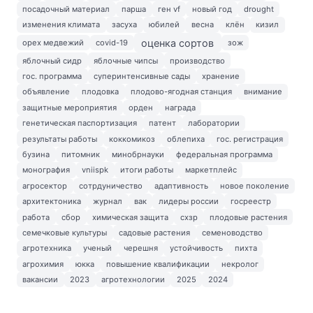
посадочный материал
парша
ген vf
новый год
drought
изменения климата
засуха
юбилей
весна
клён
кизил
оценка сортов
орех медвежий
covid-19
зож
яблочный сидр
яблочные чипсы
производство
гос. программа
суперинтенсивные сады
хранение
объявление
плодовка
плодово-ягодная станция
внимание
защитные мероприятия
орден
награда
генетическая паспортизация
патент
лаборатории
результаты работы
коккомикоз
облепиха
гос. регистрация
бузина
питомник
минобрнауки
федеральная программа
монография
vniispk
итоги работы
маркетплейс
агросектор
сотрдуничество
адаптивность
новое поколение
архитектоника
журнал
вак
лидеры россии
госреестр
работа
сбор
химическая защита
схзр
плодовые растения
семечковые культуры
садовые растения
семеноводство
агротехника
ученый
черешня
устойчивость
пихта
агрохимия
юкка
повышение квалификации
некролог
вакансии
2023
агротехнологии
2025
2024